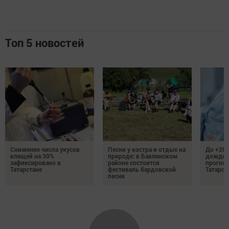
Топ 5 новостей
Снижение числа укусов
Песни у костра и отдых на
До +28 
клещей на 30%
природе: в Бавлинском
дождям
зафиксировано в
районе состоится
прогноз
Татарстане
фестиваль бардовской
Татарст
песни