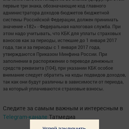
первые три знака, обозначающие код главного
администратора доходов бюджетов бюджетной
системы Российской Федерации, должен принимать
значение «182» - Федеральная налоговая служба. При
этом надо учитывать, что КБК для уплаты страховых
взносов как за периоды, истекшие до 1 января 2017
года, так и за периоды с 1 января 2017 года,
утверждаются Приказом Минфина России. При
заполнении в распоряжении о переводе денежных
средств реквизита (104), при указании КБК особое
внимание следует обратить на коды подвидов доходов,
так как они будут различны в зависимости от периода,
за который уплачиваются страховые взносы.
Следите за самым важным и интересным в
Telegram-канале
Татмедиа