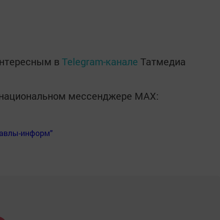
интересным в
Telegram-канале
Татмедиа
в национальном мессенджере MАХ:
Бавлы-информ"