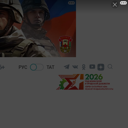
6+
РУС
ТАТ