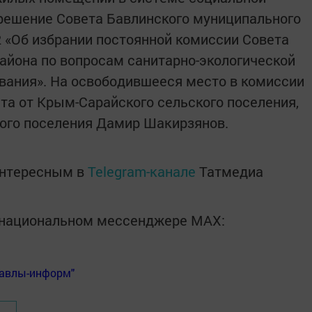
 решение Совета Бавлинского муниципального
2 «Об избрании постоянной комиссии Совета
айона по вопросам санитарно-экологической
вания». На освободившееся место в комиссии
ета от Крым-Сарайского сельского поселения,
кого поселения Дамир Шакирзянов.
интересным в
Telegram-канале
Татмедиа
в национальном мессенджере MАХ:
Бавлы-информ"