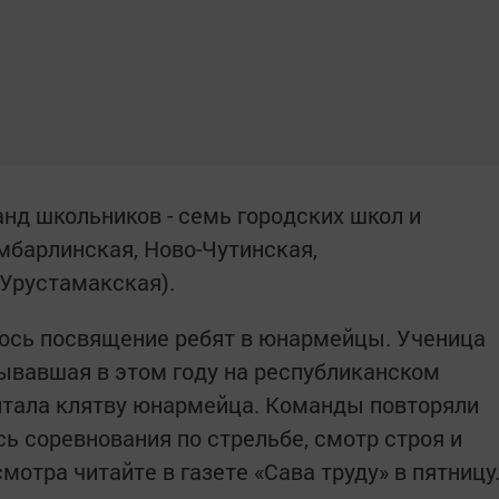
анд школьников - семь городских школ и
мбарлинская, Ново-Чутинская,
Урустамакская).
лось посвящение ребят в юнармейцы. Ученица
ывавшая в этом году на республиканском
тала клятву юнармейца. Команды повторяли
сь соревнования по стрельбе, смотр строя и
смотра читайте в газете «Сава труду» в пятницу