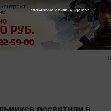
5
Автоматическое закрытие баннера через
1
льников посвятили в