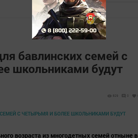
ля бавлинских семей с
ее школьниками будут
829
0
ного возраста из многодетных семей отныне в