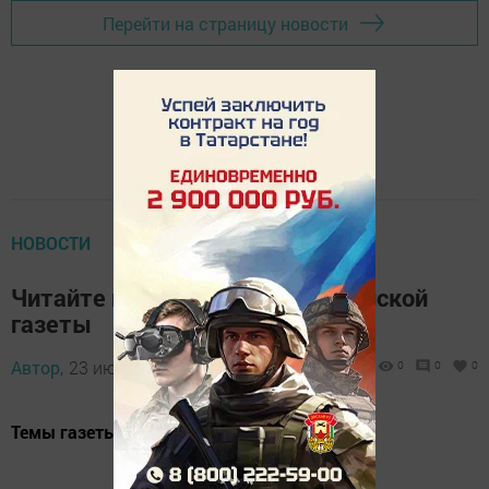
Перейти на страницу новости
НОВОСТИ
Читайте в новом номере Бавлинской
газеты
Автор,
23 июля 2014 - 11:11
0
0
0
Темы газеты «Слава труду» от 23 июля: