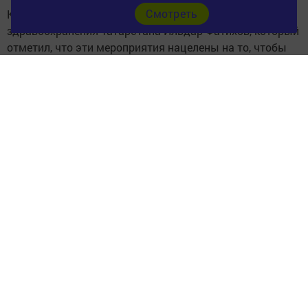
Cмотреть
К новозареченцам обратился и заместитель министра
здравоохранения Татарстана Ильдар Фатихов, который
отметил, что эти мероприятия нацелены на то, чтобы
село жило. Он также призвал коллектив амбулатории
оказывать качественную медицинскую помощь
населению и больше заниматься профилактикой
заболеваний.
Подробности читайте в номере газеты «Слава
труду» от 18 июля.
Фото Айгуль Идиятуллиной, "СТ"
Следите за самым важным и интересным в
Telegram-канале
Татмедиа