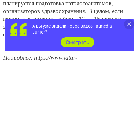
планируется подготовка патологоанатомов,
организаторов здравоохранения. В целом, если
говорить о команде, то будут 12 — 15 человек
А вы уже видели новое видео Tatmedia
задействованы в этом процессе», — отметил
Junior?
специалист.
Cмотреть
Подробнее: https://www.tatar-
inform.ru/news/2019/03/14/645286/
Следите за самым важным и интересным в
Telegram-канале
Татмедиа
Читайте новости Татарстана в
национальном мессенджере MАХ: