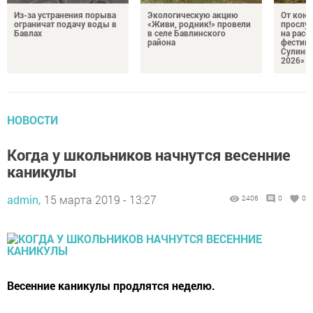
Из-за устранения порыва
Экологическую акцию
От кон
ограничат подачу воды в
«Живи, родник!» провели
прослу
Бавлах
в селе Бавлинского
на расс
района
фестив
Сулинк
2026»
НОВОСТИ
Когда у школьников начнутся весенние
каникулы
admin,
15 марта 2019 - 13:27
2406
0
0
Весенние каникулы продлятся неделю.