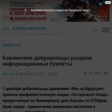
5
Автоматическое закрытие баннера через
БАВЛЫ-ИНФОРМ
16+
Газета "Слава труду" - Бавлинский район
НОВОСТИ
Бавлинские добровольцы раздали
информационные буклеты
Автор,
2 декабря 2016 - 08:32
560
0
0
1 декабря добровольцы движения «Мы за будущее!»
провели профилактическую акцию «Осторожно! Спид!»,
приуроченную ко Всемирному дню борьбы со СПИДом.
Цель акции - привлечение внимания населения к