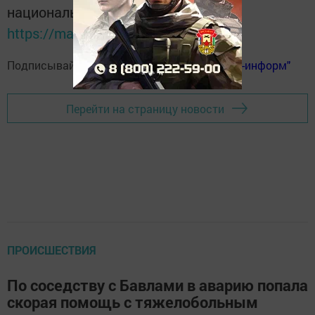
национальном мессенджере MАХ:
https://max.ru/tatmedia
Подписывайтесь на
телеграм-канал "Бавлы-информ"
Перейти на страницу новости
ПРОИСШЕСТВИЯ
По соседству с Бавлами в аварию попала
скорая помощь с тяжелобольным