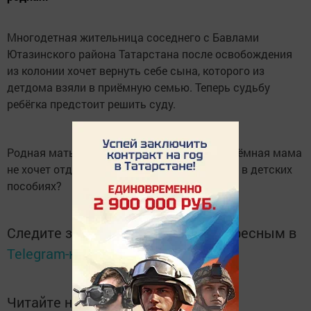
Многодетная жительница соседнего с Бавлами
Ютазинского района Татарстана после освобождения
из колонии хочет вернуть себе сына, которого из
детдома взяли в приёмную семью. Теперь судьбу
ребёгка предстоит решить суду.
Родная мать настроена решительно, но приёмная мама
не хочет отдавать ребёнка. Может, всё дело в детских
пособиях?
Следите за самым важным и интересным в
Telegram-канале
Татмедиа
Читайте новости Татарстана в