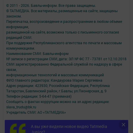
© 2011 - 2026. Бавлы-информ. Все права защищены.
© ТАТМЕДИА. Все материалы, размещенные на сайте, защищены
законом.
Перепечатка, воспроизведение и распространение в любом объеме
информации,
размещенной на сайте, возможна только с письменного согласия
редакций СМИ.
При поддержке Республиканского агентства по печати и массовым
коммуникациям.
Наименование СМИ: Бавлы-информ
№ записи о регистрации СМИ, дата: ЭЛ № ФС 77 - 73781 от 12.10.2018
СМИ зарегистрированно Федеральной службой по надзору в сфере
связи,
информационных технологий и массовых коммуникаций
ФИО главного редактора: Кандаурова Мария Сергеевна
Адрес редакции: 423930, Российская Федерация, Республика
Татарстан, Бавлинский район, г.Бавлы, ул.Пионерская, д. 9
Телефон редакции: 5-64-47 (приемная)
Сообщить о фактах коррупции можно на эл.адрес редакции:
slava_trudu@bk.ru
Учредитель СМИ: АО «ТАТМЕДИА»
Антикоррупционная политика
А вы уже видели новое видео Tatmedia
АО «ТАТМЕДИА» использует «cookie»
для персонализации сервисов и
Junior?