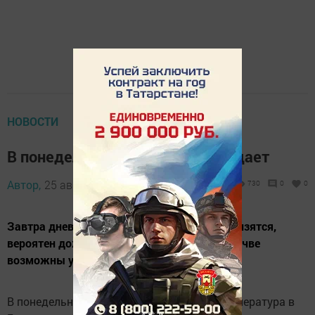
НОВОСТИ
В понедельник в Бавлах похолодает
Автор,
25 августа 2013 - 14:34
730
0
0
Завтра дневные температуры заметно понизятся,
вероятен дождь. А первые заморозки на почве
возможны уже в ночь на среду.
В понедельник максимальная дневная температура в