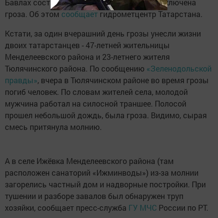
Бавлах составит всего +17 градусов. Не исключена
гроза. Об этом
сообщает
гидрометцентр Татарстана.
Кстати, за один вчерашний день грозы унесли жизни
двоих татарстанцев - 47-летней жительницы
Менделеевского района и 23-летнего жителя
Тюлячинского района. По сообщению
«Зеленодольской
правды»
, вчера в Тюлячинском районе во время грозы
погиб человек. По словам жителей села, молодой
мужчина работал на силосной траншее. Полосой
прошел небольшой дождь, была гроза. Видимо, сырая
смесь притянула молнию.
А в селе Ижёвка Менделеевского района (там
расположен санаторий «Ижминводы») из-за молнии
загорелись частный дом и надворные постройки. При
тушении и разборе завалов был обнаружен труп
хозяйки, сообщает пресс-служба
ГУ МЧС
России по РТ.