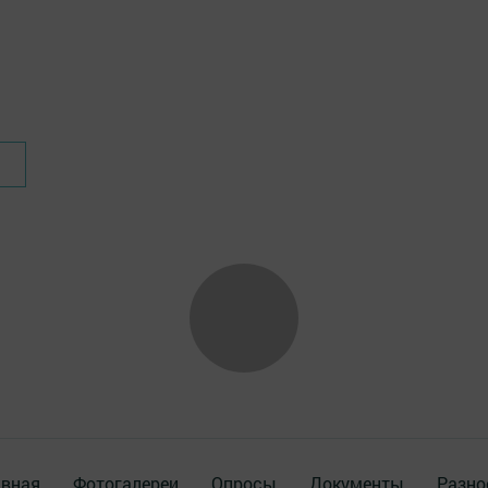
авная
Фотогалереи
Опросы
Документы
Разно