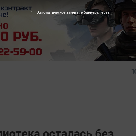
6
Автоматическое закрытие баннера через
1
лиотека осталась без