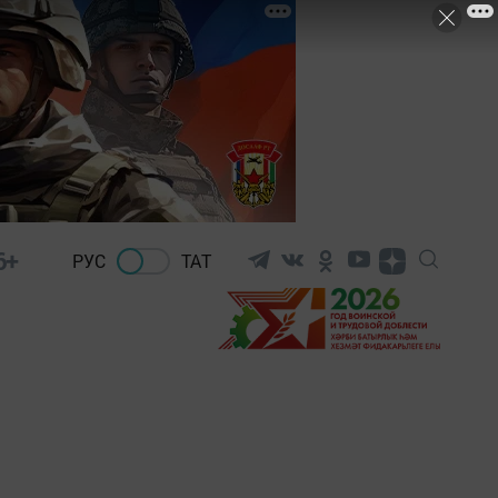
6+
РУС
ТАТ