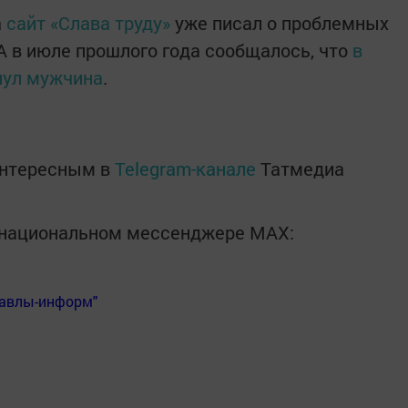
а
сайт «Слава труду»
уже писал о проблемных
А в июле прошлого года сообщалось, что
в
нул мужчина
.
интересным в
Telegram-канале
Татмедиа
в национальном мессенджере MАХ:
Бавлы-информ"