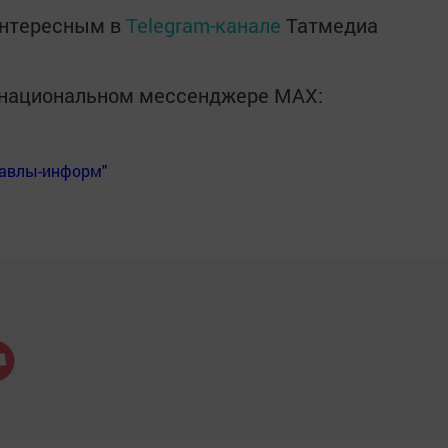
интересным в
Telegram-канале
Татмедиа
в национальном мессенджере MАХ:
Бавлы-информ"