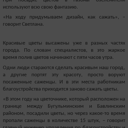
При посадке цветов в газоны озеленители
используют всю свою фантазию.
«На ходу придумываем дизайн, как сажать», –
говорит Светлана.
Красивые цветы высажены уже в разных частях
города. По словам специалистов, в это жаркое
время полив цветов начинают с пяти часов утра.
Одни люди стараются сделать красивым наш город,
а другие портят эту красоту, просто воруют
посаженные саженцы. И в эти места работникам
благоустройства приходится заново сажать цветы.
«В этом году на цветочнике, который расположен на
границе между Бугульминским и Бавлинским
районом, посадили цветы, но через какое-то время
пропали саженцы в количестве 15 штук
, – говорит
главный ин
женер управления по благоустройству и