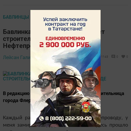
БАВЛИНЦЫ ИНТЕРЕСУЮТСЯ
Бавлинка несколько лет ожидает
строительства тротуара в
Нефтепроводе
Лейсан Галимова,
25 мая 2021 - 14:54
1143
0
0
В редакцию "Бавлы -информ" обратилась жительница
города Флера Бекерова.
Каждый раз, когда подъезжаю к Нефтепроводу, у
меня замирает сердце от волнения. Здесь прошло