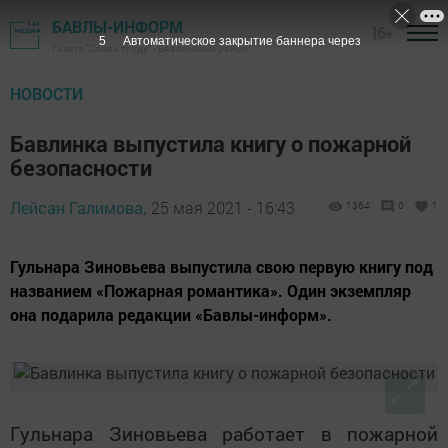
БАВЛЫ-ИНФОРМ
16+
4
Автоматическое закрытие баннера через
Газета "Слава труду" - Бавлинский район
НОВОСТИ
Бавлинка выпустила книгу о пожарной
безопасности
Лейсан Галимова,
25 мая 2021 - 16:43
1364
0
1
Гульнара Зиновьева выпустила свою первую книгу под
названием «Пожарная романтика». Один экземпляр
она подарила редакции «Бавлы-информ».
Гульнара Зиновьева работает в пожарной