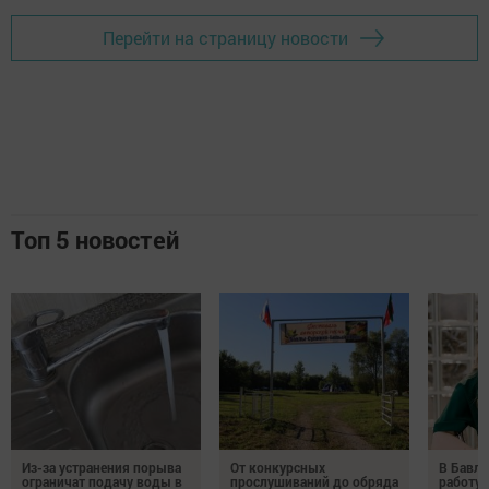
Перейти на страницу новости
Топ 5 новостей
Из-за устранения порыва
От конкурсных
В Бавли
ограничат подачу воды в
прослушиваний до обряда
работу