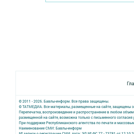
Гл
© 2011 - 2026. Бавлы-информ. Все права защищены.
© ТАТМЕДИА. Все материалы, размещенные на сайте, защищены з
Перепечатка, воспроизведение и распространение в любом объе
размещенной на сайте, возможна только с письменного согласия
При поддержке Республиканского агентства по печати и массов
Наименование СМИ: Бавлы-информ
№ записи о регистрации СМИ, дата: ЭЛ № ФС 77 - 73781 от 12.10.