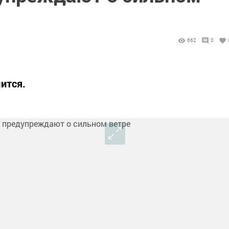
662
0
ится.