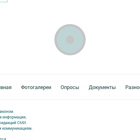
авная
Фотогалереи
Опросы
Документы
Разно
аконом.
ме информации,
 редакций СМИ.
ым коммуникациям.
2018