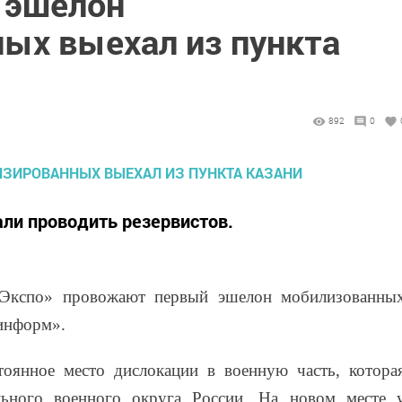
 эшелон
ых выехал из пункта
892
0
али проводить резервистов.
 Экспо» провожают первый эшелон мобилизованны
-информ».
оянное место дислокации в военную часть, котора
льного военного округа России. На новом месте 