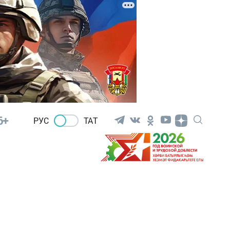
6+
РУС
ТАТ