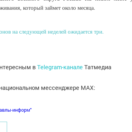
аживания, который займет около месяца.
онов на следующей неделей ожидается три.
интересным в
Telegram-канале
Татмедиа
в национальном мессенджере MАХ:
Бавлы-информ"