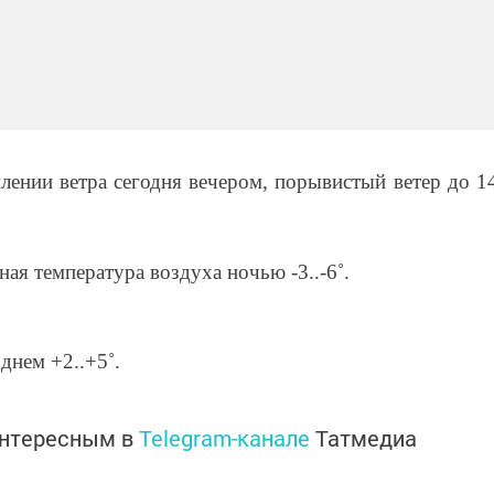
лении ветра сегодня вечером, порывистый ветер до 1
ая температура воздуха ночью -3..-6˚.
днем +2..+5˚.
интересным в
Telegram-канале
Татмедиа