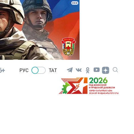
6+
РУС
ТАТ