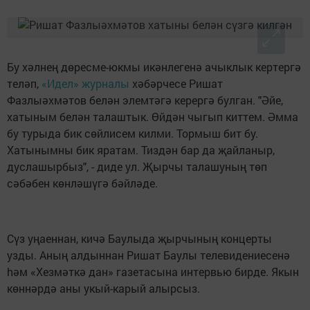
Бу хәлнең дөресме-юкмы икәнлегенә ачыклык кертергә
теләп,
«Идел» журналы
хәбәрчесе Ришат
Фазлыәхмәтов белән элемтәгә керергә булган. "Әйе,
хатыным белән талаштык. Өйдән чыгып киттем. Әмма
бу турыда бик сөйлисем килми. Тормыш бит бу.
Хатынымны бик яратам. Тиздән бар да җайланыр,
дуслашырбыз", - диде ул. Җырчы талашуның төп
сәбәбен көнләшүгә бәйләде.
Сүз уңаеннан, кичә Баулыда җырчының концерты
узды. Аның алдыннан Ришат Баулы телевидениесенә
hәм «Хезмәткә дан» газетасына интервью бирде. Якын
кѳннәрдә аны укый-карый алырсыз.