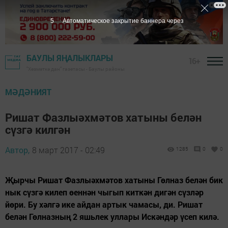
5
Автоматическое закрытие баннера через
БАУЛЫ ЯҢАЛЫКЛАРЫ
16+
"Хезмәткә дан" газетасы - Баулы районы
МӘДӘНИЯТ
Ришат Фазлыәхмәтов хатыны белән
сүзгә килгән
Автор,
8 март 2017 - 02:49
1285
0
0
Җырчы Ришат Фазлыәхмәтов хатыны Гөлназ белән бик
нык сүзгә килеп өеннән чыгып киткән дигән сүзләр
йөри. Бу хәлгә ике айдан артык чамасы, ди. Ришат
белән Гөлназның 2 яшьлек уллары Искәндәр үсеп килә.