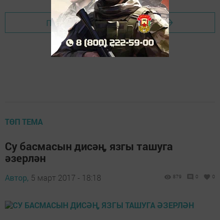
Перейти на страницу новости
ТӨП ТЕМА
Су басмасын дисәң, язгы ташуга
әзерлән
Автор,
5 март 2017 - 18:18
879
0
0