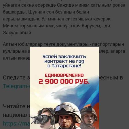
уйнаган сәхнә әсәрендә Саҗидә минем хатыным ролен
башкарды. Шуннан соң без аның белән
аерылышмадык. Ул миннән сигез яшькә кечерәк.
Минем тормышым яме, яшәүгә көч бирүчем, - ди
Закуан абый.
Алтын юбилярлар тәүге документлары - паспортларын
кулларына алган яшүсмерләрне тәбрик иттеләр, аларга
алтын киңәшләрен бирделәр.
Следите за самым важным и интересным в
Telegram-канале
Татмедиа
Читайте новости Татарстана в
национальном мессенджере MАХ:
https://max.ru/tatmedia