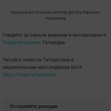
Баулыга юл тотканда егетләр фотога бергәләп
тѳшкәннәр
Следите за самым важным и интересным в
Telegram-канале
Татмедиа
Читайте новости Татарстана в
национальном мессенджере MАХ:
https://max.ru/tatmedia
Оставляйте реакции