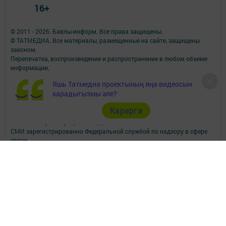
16+
© 2011 - 2026. Бавлы-информ. Все права защищены.
© ТАТМЕДИА. Все материалы, размещенные на сайте, защищены
законом.
Перепечатка, воспроизведение и распространение в любом объеме
информации,
размещенной на сайте, возможна только с письменного согласия
Яшь Татмедиа проектының яңа видеосын
редакций СМИ.
карадыгызмы әле?
При поддержке Республиканского агентства по печати и массовым
коммуникациям.
Карарга
Наименование СМИ: Бавлы-информ
№ записи о регистрации СМИ, дата: ЭЛ № ФС 77 - 73781 от 12.10.2018
СМИ зарегистрированно Федеральной службой по надзору в сфере
связи,
информационных технологий и массовых коммуникаций
ФИО главного редактора: Кандаурова Мария Сергеевна
Адрес редакции: 423930, Российская Федерация, Республика
Татарстан, Бавлинский район, г.Бавлы, ул.Пионерская, д. 9
Телефон редакции: 5-64-47 (приемная)
Сообщить о фактах коррупции можно на эл.адрес редакции:
slava_trudu@bk.ru
Учредитель СМИ: АО «ТАТМЕДИА»