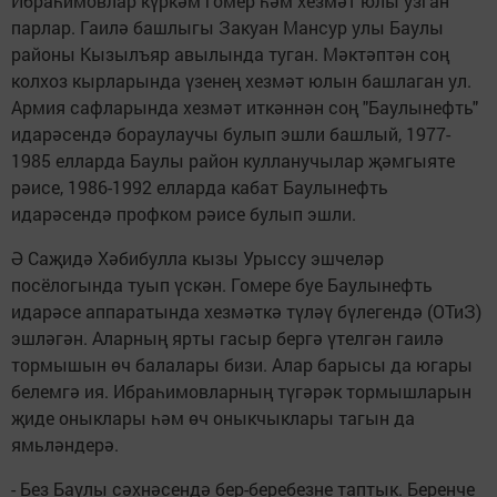
Ибраһимовлар күркәм гомер һәм хезмәт юлы узган
парлар. Гаилә башлыгы Закуан Мансур улы Баулы
районы Кызылъяр авылында туган. Мәктәптән соң
колхоз кырларында үзенең хезмәт юлын башлаган ул.
Армия сафларында хезмәт иткәннән соң "Баулынефть"
идарәсендә бораулаучы булып эшли башлый, 1977-
1985 елларда Баулы район кулланучылар җәмгыяте
рәисе, 1986-1992 елларда кабат Баулынефть
идарәсендә профком рәисе булып эшли.
Ә Саҗидә Хәбибулла кызы Урыссу эшчеләр
посёлогында туып үскән. Гомере буе Баулынефть
идарәсе аппаратында хезмәткә түләү бүлегендә (ОТиЗ)
эшләгән. Аларның ярты гасыр бергә үтелгән гаилә
тормышын өч балалары бизи. Алар барысы да югары
белемгә ия. Ибраһимовларның түгәрәк тормышларын
җиде оныклары һәм өч оныкчыклары тагын да
ямьләндерә.
- Без Баулы сәхнәсендә бер-беребезне таптык. Беренче