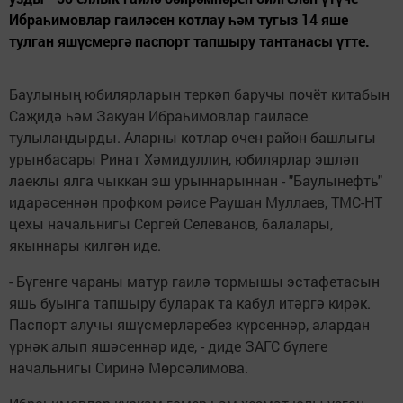
Ибраһимовлар гаиләсен котлау һәм тугыз 14 яше
тулган яшүсмергә паспорт тапшыру тантанасы үтте.
Баулының юбилярларын теркәп баручы почёт китабын
Саҗидә һәм Закуан Ибраһимовлар гаиләсе
тулыландырды. Аларны котлар өчен район башлыгы
урынбасары Ринат Хәмидуллин, юбилярлар эшләп
лаеклы ялга чыккан эш урыннарыннан - "Баулынефть"
идарәсеннән профком рәисе Раушан Муллаев, ТМС-НТ
цехы начальнигы Сергей Селеванов, балалары,
якыннары килгән иде.
- Бүгенге чараны матур гаилә тормышы эстафетасын
яшь буынга тапшыру буларак та кабул итәргә кирәк.
Паспорт алучы яшүсмерләребез күрсеннәр, алардан
үрнәк алып яшәсеннәр иде, - диде ЗАГС бүлеге
начальнигы Сиринә Мөрсәлимова.