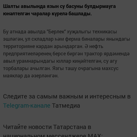
Шалты авылында язын су басуны булдырмауга
юнәлтелгән чаралар күрелә башлады.
Бу атнада авылда "Берлек" хуҗалыгы техникасы
эшләгән, ул складлар һәм ферма биналары янындагы
территорияне кардан арындарган. Ә нефть
предприятиеләренең берсе биргән трактор ярдәмендә
авыл урамнарындагы юллар киңәйтелгән, су агу
торбалары ачылган. Язгы ташу очрагына махсус
маяклар да әзерләнгән.
Следите за самым важным и интересным в
Telegram-канале
Татмедиа
Читайте новости Татарстана в
национальном мессенджере MАХ: