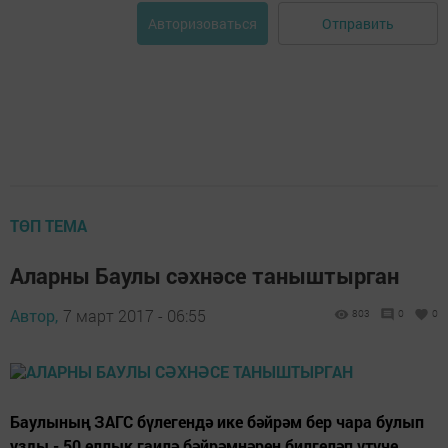
Отправить
Авторизоваться
ТӨП ТЕМА
Аларны Баулы сәхнәсе таныштырган
Автор,
7 март 2017 - 06:55
803
0
0
Баулының ЗАГС бүлегендә ике бәйрәм бер чара булып
узды - 50 еллык гаилә бәйрәмнәрен билгеләп үтүче