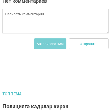
Нет комментариев
Отправить
Авторизоваться
ТӨП ТЕМА
Полициягә кадрлар кирәк