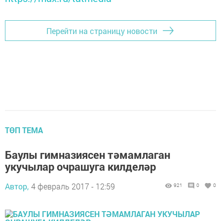
Перейти на страницу новости
ТӨП ТЕМА
Баулы гимназиясен тәмамлаган
укучылар очрашуга килделәр
Автор,
4 февраль 2017 - 12:59
921
0
0