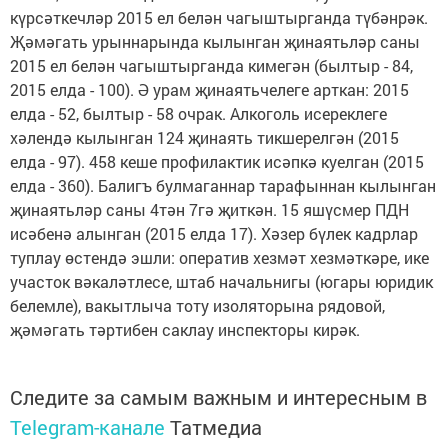
күрсәткечләр 2015 ел белән чагыштырганда түбәнрәк.
Җәмәгать урыннарында кылынган җинаятьләр саны
2015 ел белән чагыштырганда кимегән (былтыр - 84,
2015 елда - 100). Ә урам җинаятьчелеге арткан: 2015
елда - 52, былтыр - 58 очрак. Алкоголь исереклеге
хәлендә кылынган 124 җинаять тикшерелгән (2015
елда - 97). 458 кеше профилактик исәпкә куелган (2015
елда - 360). Балигъ булмаганнар тарафыннан кылынган
җинаятьләр саны 4тән 7гә җиткән. 15 яшүсмер ПДН
исәбенә алынган (2015 елда 17). Хәзер бүлек кадрлар
туплау өстендә эшли: оператив хезмәт хезмәткәре, ике
участок вәкаләтлесе, штаб начальнигы (югары юридик
белемле), вакытлыча тоту изоляторына рядовой,
җәмәгать тәртибен саклау инспекторы кирәк.
Следите за самым важным и интересным в
Telegram-канале
Татмедиа