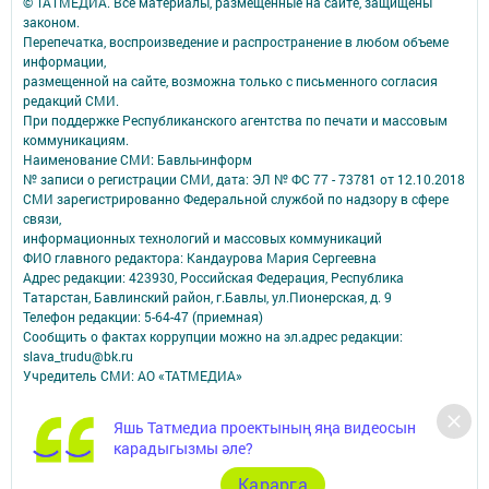
© ТАТМЕДИА. Все материалы, размещенные на сайте, защищены
законом.
Перепечатка, воспроизведение и распространение в любом объеме
информации,
размещенной на сайте, возможна только с письменного согласия
редакций СМИ.
При поддержке Республиканского агентства по печати и массовым
коммуникациям.
Наименование СМИ: Бавлы-информ
№ записи о регистрации СМИ, дата: ЭЛ № ФС 77 - 73781 от 12.10.2018
СМИ зарегистрированно Федеральной службой по надзору в сфере
связи,
информационных технологий и массовых коммуникаций
ФИО главного редактора: Кандаурова Мария Сергеевна
Адрес редакции: 423930, Российская Федерация, Республика
Татарстан, Бавлинский район, г.Бавлы, ул.Пионерская, д. 9
Телефон редакции: 5-64-47 (приемная)
Сообщить о фактах коррупции можно на эл.адрес редакции:
slava_trudu@bk.ru
Учредитель СМИ: АО «ТАТМЕДИА»
Антикоррупционная политика
Яшь Татмедиа проектының яңа видеосын
АО «ТАТМЕДИА» использует «cookie»
для персонализации сервисов и
карадыгызмы әле?
удобства пользователей сайтом.
Использование «cookie» можно отменить в настройках браузера.
Карарга