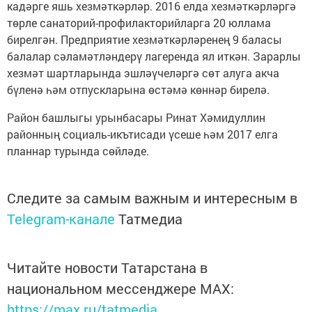
кадәрге яшь хезмәткәрләр. 2016 елда хезмәткәрләргә
төрле санаторий-профилакторийларга 20 юллама
бирелгән. Предприятие хезмәткәрләренең 9 баласы
балалар сәламәтләндерү лагеренда ял иткән. Зарарлы
хезмәт шартларында эшләүчеләргә сөт алуга акча
бүленә һәм отпускларына өстәмә көннәр бирелә.
Район башлыгы урынбасары Ринат Хәмидуллин
районның социаль-икътисади үсеше һәм 2017 елга
планнар турында сөйләде.
Следите за самым важным и интересным в
Telegram-канале
Татмедиа
Читайте новости Татарстана в
национальном мессенджере MАХ:
https://max.ru/tatmedia