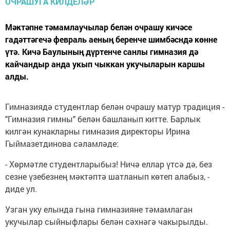
Мәктәпне тәмамлаучылар белән очрашу кичәсе
гадәттәгечә февраль аеның беренче шимбәсндә көнне
үтә. Кичә Баулының дүртенче санлы гимназия дә
кайчандыр анда укып чыккан укучыларын каршы
алды.
Гимназиядә студентлар белән очрашу матур традиция -
"Гимназия гимны" белән башланып китте. Барлык
килгән кунакларны гимназия директоры Ирина
Гыймазетдинова сәламләде:
- Хөрмәтле студентларыбыз! Ничә еллар үтсә дә, без
сезне үзебезнең мәктәптә шатланып көтеп алабыз, -
диде ул.
Узган уку елында гына гимназияне тәмамлаган
укучылар сыйныфлары белән сәхнәгә чакырылды.