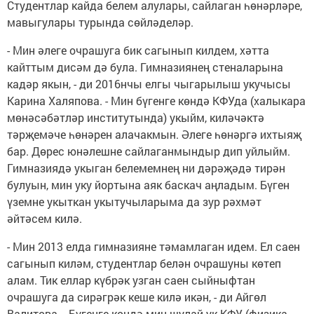
Студентлар кайда белем алулары, сайлаган һөнәрләре,
мавыгулары турында сөйләделәр.
- Мин әлеге очрашуга бик сагынып килдем, хәтта
кайттым дисәм дә була. Гимназиянең стеналарына
кадәр якын, - ди 2016нчы елгы чыгарылыш укучысы
Карина Халяпова. - Мин бүгенге көндә КФУда (халыкара
мѳнәсәбәтләр институтында) укыйм, киләчәктә
тәрҗемәче һөнәрен алачакмын. Әлеге һөнәргә ихтыяҗ
бар. Дөрес юнәлешне сайлаганмындыр дип уйлыйм.
Гимназиядә укыган белемемнең ни дәрәҗәдә тирән
булуын, мин уку йортына аяк баскач аңладым. Бүген
үземне укыткан укытучыларыма да зур рәхмәт
әйтәсем килә.
- Мин 2013 елда гимназияне тәмамлаган идем. Ел саен
сагынып киләм, студентлар белән очрашуны көтеп
алам. Тик еллар күбрәк узган саен сыйныфтан
очрашуга да сирәгрәк кеше килә икән, - ди Айгөл
Валитова. - Бүгенге көндә мин шулай ук КФУ (физика