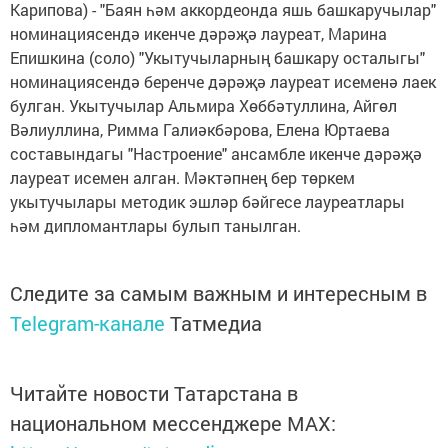
Карипова) - "Баян һәм аккордеонда яшь башкаручылар"
номинациясендә икенче дәрәҗә лауреат, Марина
Епишкина (соло) "Укытучыларның башкару осталыгы"
номинациясендә беренче дәрәҗә лауреат исеменә лаек
булган. Укытучылар Альмира Хөббәтуллина, Айгөл
Вәлиуллина, Римма Галиәкбәрова, Елена Юртаева
составындагы "Настроение" ансамбле икенче дәрәҗә
лауреат исемен алган. Мәктәпнең бер төркем
укытучылары методик эшләр бәйгесе лауреатлары
һәм дипломантлары булып танылган.
Следите за самым важным и интересным в
Telegram-канале
Татмедиа
Читайте новости Татарстана в
национальном мессенджере MАХ: