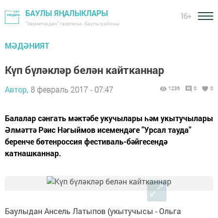
БАУЛЫ ЯҢАЛЫКЛАРЫ
16+
"Хезмәткә дан" газетасы - Баулы районы
МӘДӘНИЯТ
Күп бүләкләр белән кайтканнар
Автор,
8 февраль 2017 - 07:47
1236
0
0
Балалар сәнгать мәктәбе укучылары һәм укытучылары
Әлмәттә Рәис Нәгыймов исемендәге "Урсал тауда"
беренче бөтенроссия фестиваль-бәйгесендә
катнашканнар.
Баулыдан Ансель Латыпов (укытучысы - Ольга