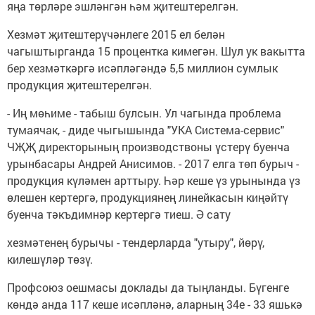
яңа төрләре эшләнгән һәм җитештерелгән.
Хезмәт җитештерүчәнлеге 2015 ел белән
чагыштырганда 15 процентка кимегән. Шул ук вакытта
бер хезмәткәргә исәпләгәндә 5,5 миллион сумлык
продукция җитештерелгән.
- Иң мөһиме - табыш булсын. Ул чагында проблема
тумаячак, - диде чыгышында "УКА Система-сервис"
ЧҖҖ директорының производствоны үстерү буенча
урынбасары Андрей Анисимов. - 2017 елга төп бурыч -
продукция күләмен арттыру. Һәр кеше үз урынында үз
өлешен кертергә, продукциянең линейкасын киңәйтү
буенча тәкъдимнәр кертергә тиеш. Ә сату
хезмәтенең бурычы - тендерларда "утыру", йөрү,
килешүләр төзү.
Профсоюз оешмасы доклады да тыңланды. Бүгенге
көндә анда 117 кеше исәпләнә, аларның 34е - 33 яшькә