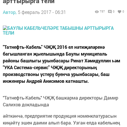
арттырырга тели
Автор,
5 февраль 2017 - 06:31
757
0
0
"Татнефть-Кабель" ЧҖҖ 2016 ел нәтиҗәләренә
багышланган җыелышында Баулы муниципаль
районы башлыгы урынбасары Ринат Хәмидуллин һәм
"УКА Система-сервис" ЧҖҖ директорының
производствоны үстерү буенча урынбасары, баш
инженеры Андрей Анисимов катнашты.
"Татнефть-Кабель" ЧҖҖ башкарма директоры Дамир
Салихов докладында
әйткәнчә, предприятие продукция номенклатурасын
киңәйтү эшен даими алып бара. Узган елда кабельнең