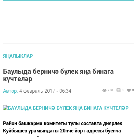
ЯҢАЛЫКЛАР
Баулыда берничә бүлек яңа бинага
күчтеләр
Автор,
4 февраль 2017 - 06:34
778
0
0
Район башкарма комитеты тулы составта диярлек
Куйбышев урамындагы 20нче йорт адресы буенча