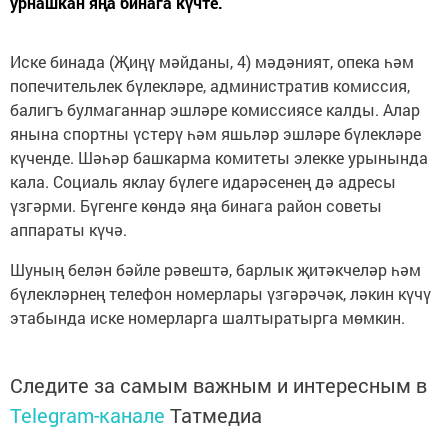
урнашкан яңа бинага күчте.
Иске бинада (Җиңү мәйданы, 4) мәдәният, опека һәм
попечительлек бүлекләре, административ комиссия,
балигъ булмаганнар эшләре комиссиясе калды. Алар
янына спортны үстерү һәм яшьләр эшләре бүлекләре
күченде. Шәһәр башкарма комитеты элекке урынында
кала. Социаль яклау бүлеге идарәсенең дә адресы
үзгәрми. Бүгенге көндә яңа бинага район советы
аппараты күчә.
Шуның белән бәйле рәвештә, барлык җитәкчеләр һәм
бүлекләрнең телефон номерлары үзгәрәчәк, ләкин күчү
этабында иске номерларга шалтыратырга мөмкин.
Следите за самым важным и интересным в
Telegram-канале
Татмедиа