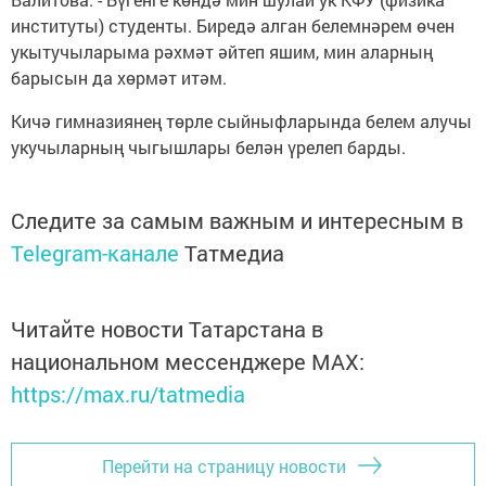
институты) студенты. Биредә алган белемнәрем өчен
укытучыларыма рәхмәт әйтеп яшим, мин аларның
барысын да хөрмәт итәм.
Кичә гимназиянең төрле сыйныфларында белем алучы
укучыларның чыгышлары белән үрелеп барды.
Следите за самым важным и интересным в
Telegram-канале
Татмедиа
Читайте новости Татарстана в
национальном мессенджере MАХ:
https://max.ru/tatmedia
Перейти на страницу новости