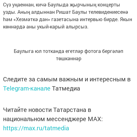
Сүз уңаеннан, кичә Баулыда җырчының концерты
узды. Аның алдыннан Ришат Баулы телевидениесенә
hәм «Хезмәткә дан» газетасына интервью бирде. Якын
кѳннәрдә аны укый-карый алырсыз.
Баулыга юл тотканда егетләр фотога бергәләп
тѳшкәннәр
Следите за самым важным и интересным в
Telegram-канале
Татмедиа
Читайте новости Татарстана в
национальном мессенджере MАХ:
https://max.ru/tatmedia