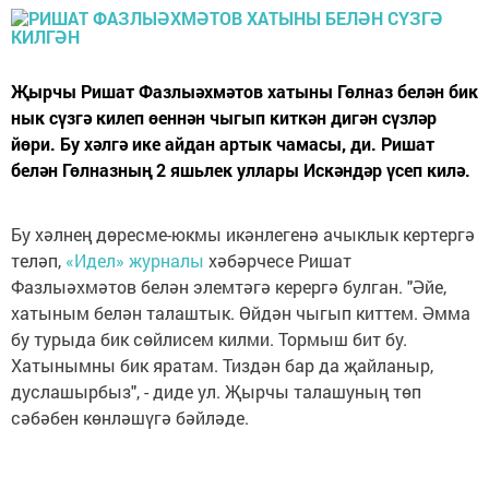
Җырчы Ришат Фазлыәхмәтов хатыны Гөлназ белән бик
нык сүзгә килеп өеннән чыгып киткән дигән сүзләр
йөри. Бу хәлгә ике айдан артык чамасы, ди. Ришат
белән Гөлназның 2 яшьлек уллары Искәндәр үсеп килә.
Бу хәлнең дөресме-юкмы икәнлегенә ачыклык кертергә
теләп,
«Идел» журналы
хәбәрчесе Ришат
Фазлыәхмәтов белән элемтәгә керергә булган. "Әйе,
хатыным белән талаштык. Өйдән чыгып киттем. Әмма
бу турыда бик сөйлисем килми. Тормыш бит бу.
Хатынымны бик яратам. Тиздән бар да җайланыр,
дуслашырбыз", - диде ул. Җырчы талашуның төп
сәбәбен көнләшүгә бәйләде.