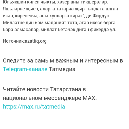
Юльякшин килеп чыкты, хәзер аны тикшерәләр.
Яшьләрне җыеп, аларга татарча җыр тыңлата алган
икән, киресенчә, аны хупларга кирәк", ди Фирдүс.
Милләтне дин һәм мәдәният тота, әгәр икесе бергә
бара алмасалар, милләт бетәчәк дигән фикердә ул.
Источник:azatliq.org
Следите за самым важным и интересным в
Telegram-канале
Татмедиа
Читайте новости Татарстана в
национальном мессенджере MАХ:
https://max.ru/tatmedia