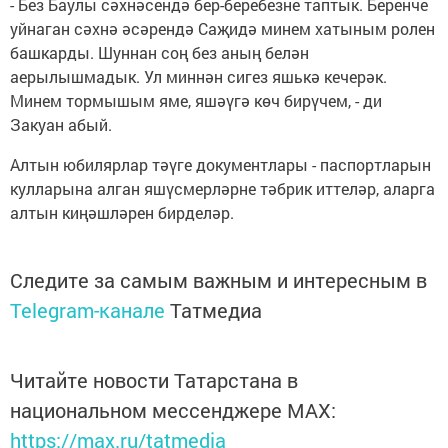
- Без Баулы сәхнәсендә бер-беребезне таптык. Беренче
уйнаган сәхнә әсәрендә Саҗидә минем хатыным ролен
башкарды. Шуннан соң без аның белән
аерылышмадык. Ул миннән сигез яшькә кечерәк.
Минем тормышым яме, яшәүгә көч бирүчем, - ди
Закуан абый.
Алтын юбилярлар тәүге документлары - паспортларын
кулларына алган яшүсмерләрне тәбрик иттеләр, аларга
алтын киңәшләрен бирделәр.
Следите за самым важным и интересным в
Telegram-канале
Татмедиа
Читайте новости Татарстана в
национальном мессенджере MАХ:
https://max.ru/tatmedia