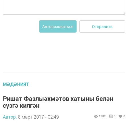
Отправить
Авторизоваться
МӘДӘНИЯТ
Ришат Фазлыәхмәтов хатыны белән
сүзгә килгән
Автор,
8 март 2017 - 02:49
1282
0
0