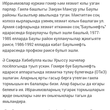
Ибраһимовлар күркәм гомер һәм хезмәт юлы узган
парлар. Гаилә башлыгы Закуан Мансур улы Баулы
районы Кызылъяр авылында туган. Мәктәптән соң
колхоз кырларында үзенең хезмәт юлын башлаган ул.
Армия сафларында хезмәт иткәннән соң "Баулынефть"
идарәсендә бораулаучы булып эшли башлый, 1977-
1985 елларда Баулы район кулланучылар җәмгыяте
рәисе, 1986-1992 елларда кабат Баулынефть
идарәсендә профком рәисе булып эшли.
Ә Саҗидә Хәбибулла кызы Урыссу эшчеләр
посёлогында туып үскән. Гомере буе Баулынефть
идарәсе аппаратында хезмәткә түләү бүлегендә (ОТиЗ)
эшләгән. Аларның ярты гасыр бергә үтелгән гаилә
тормышын өч балалары бизи. Алар барысы да югары
белемгә ия. Ибраһимовларның түгәрәк тормышларын
җиде оныклары һәм өч оныкчыклары тагын да
ямьләндерә.