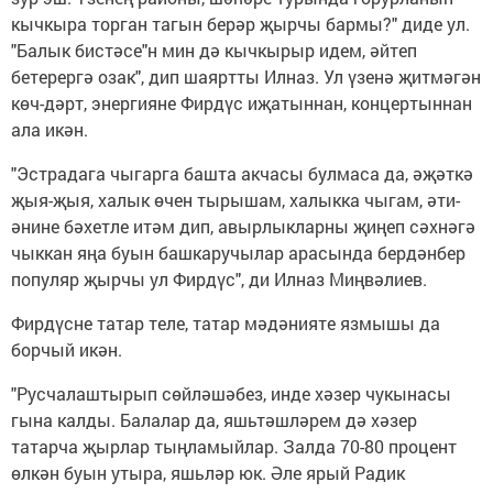
кычкыра торган тагын берәр җырчы бармы?" диде ул.
"Балык бистәсе"н мин дә кычкырыр идем, әйтеп
бетерергә озак", дип шаяртты Илназ. Ул үзенә җитмәгән
көч-дәрт, энергияне Фирдүс иҗатыннан, концертыннан
ала икән.
"Эстрадага чыгарга башта акчасы булмаса да, әҗәткә
җыя-җыя, халык өчен тырышам, халыкка чыгам, әти-
әнине бәхетле итәм дип, авырлыкларны җиңеп сәхнәгә
чыккан яңа буын башкаручылар арасында бердәнбер
популяр җырчы ул Фирдүс", ди Илназ Миңвәлиев.
Фирдүсне татар теле, татар мәдәнияте язмышы да
борчый икән.
"Русчалаштырып сөйләшәбез, инде хәзер чукынасы
гына калды. Балалар да, яшьтәшләрем дә хәзер
татарча җырлар тыңламыйлар. Залда 70-80 процент
өлкән буын утыра, яшьләр юк. Әле ярый Радик