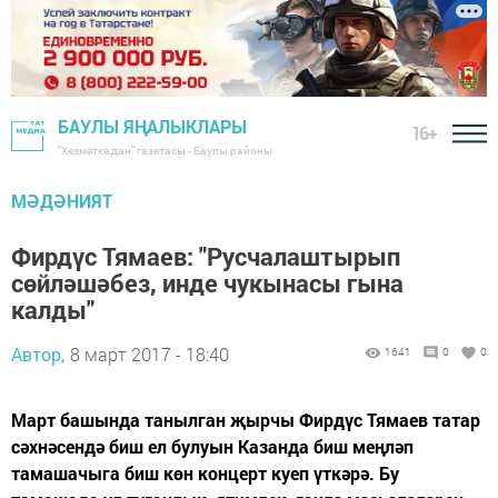
БАУЛЫ ЯҢАЛЫКЛАРЫ
16+
"Хезмәткә дан" газетасы - Баулы районы
МӘДӘНИЯТ
Фирдүс Тямаев: "Русчалаштырып
сөйләшәбез, инде чукынасы гына
калды"
Автор,
8 март 2017 - 18:40
1641
0
0
Март башында танылган җырчы Фирдүс Тямаев татар
сәхнәсендә биш ел булуын Казанда биш меңләп
тамашачыга биш көн концерт куеп үткәрә. Бу