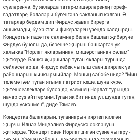
сүзләренчә, бу якларда татар-мишәрләренең гореф-
гадәтләре, йолалары бүгенгәчә сакланып калган. Ә
татарлар бердәм дип Фирдүс җавап бирергә
ашыкмады, бу хактагы фикерләрен үзендә калдырды.
Концертын гадәттә сәламнәр белән башлап җибәрүче
Фирдүс бу юлы да, беренче җырын башкаргач ук
халыкка "Норлат якларыннан, мишәрстаннан сәлам"
җиткерде. Башка җырчылар туган яклары турында
сөйләсәләр дә, Фирдүс кебек чыгыш саен диярлек үз
районнарын кычкырмыйлар. Моның сәбәбе нидә? "Мин
телемә һәм туган ягыма патриот кеше, шуңа күрә,
җитешсезлекләре булса да, үземнең Норлат турында
начар сүз әйттермим.Туган як бит инде ул, шунда туган,
шунда үскәнмен", диде Тямаев.
Концертка балаларын, туганнарын ияртеп килгән
җырчы Илназ Миңвәлиев Фирдүскә соклануын
җиткерде. "Концерт саен Норлат дигән сүзне чыгару -
зур эш. Үзенең районы, шәһәре турында горурланып