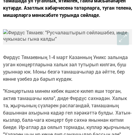
тамашада ул туганлык, ятимлек, гаилә мәсьәләләрен
күтәрде. Азатлык хәбәрчесенә татарларга, туган теленә,
мишәрләргә мөнәсәбәте турында сөйләде.
Фирдүс Тямаевның 1-4 март Казанның Уникс залында
узган концертларына халык зал тутырып килгән, буш
урыннар юк. Моны безгә тамашачылар да әйтте, бер
көнне үзебез дә барып күрдек.
"Концертыма минем кебек яшисе килеп яши торган,
актив тамашачы килә", диде Фирдүс сәхнәдән. Халык
та, җырчының сүзләрен раслагандай, тамашаның
башыннан ахырына кадәр гел хәрәкәттә булды. Хатын-
кызлар, бала-чага концерт буе сәхнә яныннан китми
биеде. Ир-атлар да оялып тормады, күпләр җырчының
"Үзләрен чын ир кеше дип санаучылар бассын әле"