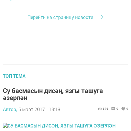
Перейти на страницу новости
ТӨП ТЕМА
Су басмасын дисәң, язгы ташуга
әзерлән
Автор,
5 март 2017 - 18:18
876
0
0