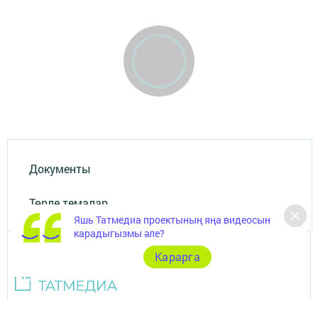
Документы
Төрле темалар
Яшь Татмедиа проектының яңа видеосын
карадыгызмы әле?
Карарга
Телефон АО «ТАТМЕДИА»:
(843) 222 09 84