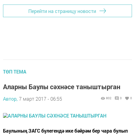
Перейти на страницу новости
ТӨП ТЕМА
Аларны Баулы сәхнәсе таныштырган
Автор,
7 март 2017 - 06:55
802
0
0
Баулының ЗАГС бүлегендә ике бәйрәм бер чара булып