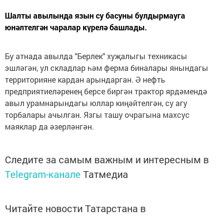
Шалты авылында язын су басуны булдырмауга
юнәлтелгән чаралар күрелә башлады.
Бу атнада авылда "Берлек" хуҗалыгы техникасы
эшләгән, ул складлар һәм ферма биналары янындагы
территорияне кардан арындарган. Ә нефть
предприятиеләренең берсе биргән трактор ярдәмендә
авыл урамнарындагы юллар киңәйтелгән, су агу
торбалары ачылган. Язгы ташу очрагына махсус
маяклар да әзерләнгән.
Следите за самым важным и интересным в
Telegram-канале
Татмедиа
Читайте новости Татарстана в