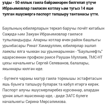
узды - 50 еллык гаилә бәйрәмнәрен билгеләп үтүче
Ибраһимовлар гаиләсен котлау һәм тугыз 14 яше
тулган яшүсмергә паспорт тапшыру тантанасы үтте.
Баулының юбилярларын теркәп баручы почёт китабын
Саҗидә һәм Закуан Ибраһимовлар гаиләсе
тулыландырды. Аларны котлар өчен район башлыгы
урынбасары Ринат Хәмидуллин, юбилярлар эшләп
лаеклы ялга чыккан эш урыннарыннан - "Баулынефть"
идарәсеннән профком рәисе Раушан Муллаев, ТМС-НТ
цехы начальнигы Сергей Селеванов, балалары,
якыннары килгән иде.
- Бүгенге чараны матур гаилә тормышы эстафетасын
яшь буынга тапшыру буларак та кабул итәргә кирәк.
Паспорт алучы яшүсмерләребез күрсеннәр, алардан
үрнәк алып яшәсеннәр иде, - диде ЗАГС бүлеге
начальнигы Сиринә Мөрсәлимова.