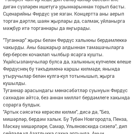
дигән сүзләрен ишетүгә урыннарыннан торып басты.
Сценарийны Фирдүс үзе язган. Концертта аны аерып
торган дәртле, шаян җырлары да, салмак, уйланырга
мәҗбүр итә торганнары да яңгырады.
"Туганнар" җыры белән Фирдүс халыкны бердәмлеккә
чакырды. Аны башкарыр алдыннан тамашачыларга
бер-берсен кочаклап чылбыр ясарга кушты.
Уңайсызланучылар булса да, халыкның күпчелек өлеше
Фирдүснең бу тәкъдименә каршы килмәде, янында
утыручылар белән кулга-кул тотынышып, җырга
кушылды.
Туганнар арасындагы мөнәсәбәтләр суынуын Фирдүс
сәхнәдән әйтсә, без аннан милләт бердәмлеге хакында
сорарга булдык.
"Артык сәясәткә керәсем килми", дисә дә, "Без,
мишәрләр, бердәм халык. Бу Түбән Новгородта, Пенза,
Мәскәү мишәрләре, Самар, Ульяновскида сизелә", дип
сөйләде ул Азатлыкка сәхнә артында. Аның