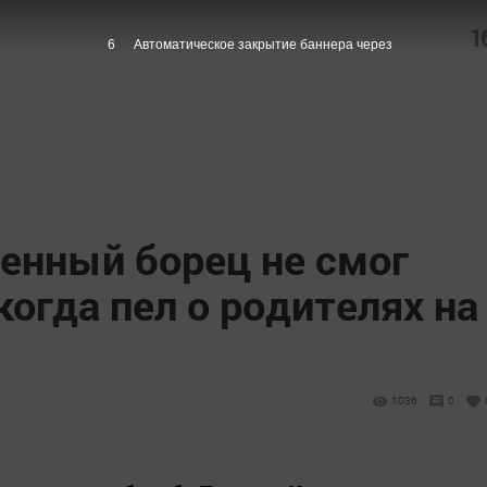
1
5
Автоматическое закрытие баннера через
енный борец не смог
когда пел о родителях на
1036
0