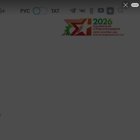
6+
РУС
ТАТ
0