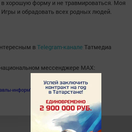
и в хорошую форму и не травмироваться. Моя
 Игры и обрадовать всех родных людей.
интересным в
Telegram-канале
Татмедиа
в национальном мессенджере MАХ:
Бавлы-информ"