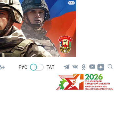
6+
РУС
ТАТ