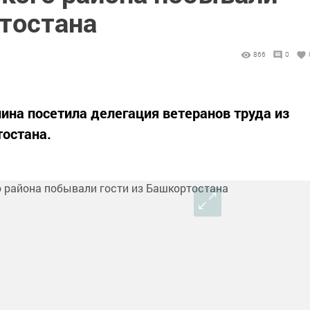
ртостана
866
0
ина посетила делегация ветеранов труда из
остана.