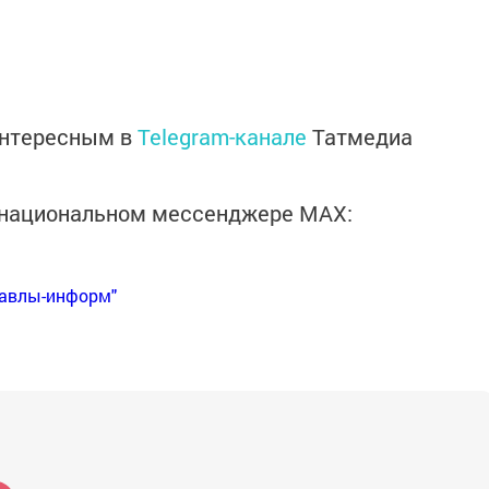
интересным в
Telegram-канале
Татмедиа
в национальном мессенджере MАХ:
Бавлы-информ"