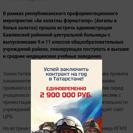
В рамках республиканского профориентационного
мероприятия «Ак халатлы фэрештэлэр» (Ангелы в
белых халатах) прошла встреча администрации
Бавлинской районной центральной больницы с
выпускниками 9 и 11 классов общеобразовательных
учреждений района, планирующих поступать в высшие
и средние медицинские учебные заведения.
Заместитель главного врача Татьяна Фролова провела
ознакомительную экскурсию по подразделениям
приемного отделения, поликлиники ЦРБ. Далее перед
учащимися выступил главный врач Глеб Алексеев с
презентацией по основным показателям деятельности
учреждений здравоохранения района, сообщает сайт
ЦРБ.
На встрече приняла участие представительница КГМУ,