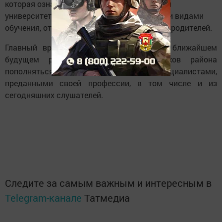
которая ознакомила с историей, кафедрами
университета, специальностями, формами и видами
обучения, ответила на вопросы учащихся и родителей.
Главный врач выразил надежду, что в ближайшем
будущем ряды медицинских работников района
пополняться высокообразованными специалистами,
преданными своей профессии, в том числе и из
сегодняшних слушателей.
Следите за самым важным и интересным в
Telegram-канале
Татмедиа