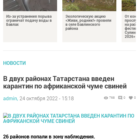
Из-за устранения порыва
Экологическую акцию
От кон
ограничат подачу воды в
«Живи, родник!» провели
прослу
Бавлах
в селе Бавлинского
на расс
района
фестив
Сулинк
2026»
НОВОСТИ
В двух районах Татарстана введен
карантин по африканской чуме свиней
admin,
24 октября 2022 - 15:18
768
0
0
26 районов попали в зону наблюдения.