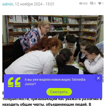
admin,
12 ноября 2024 - 15:01
823
0
1
А вы уже видели новое видео Tatmedia
Junior?
Cмотреть
Ежегодно 16 ноября отмечается Международный день
толерантности, призывающий нас уважать различия и
находить общие черты, объединяющие людей. В