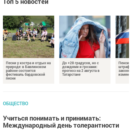
Топ 5 новостей
Песни у костра и отдых на
До +28 градусов, но с
Пенсии,
природе: в Бавлинском
дождями и грозами:
штрафы
районе состоится
прогноз на 2 августа в
законо
фестиваль бардовской
Татарстане
изменен
песни
ОБЩЕСТВО
Учиться понимать и принимать:
Международный день толерантности