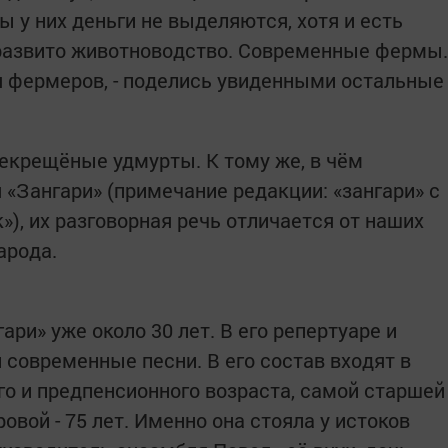
ы у них деньги не выделяются, хотя и есть
 развито животноводство. Современные фермы.
я фермеров, - поделись увиденными остальные
некрещёные удмурты. К тому же, в чём
 «Зангари» (примечание редакции: «зангари» с
»), их разговорная речь отличается от наших
арода.
и» уже около 30 лет. В его репертуаре и
 современные песни. В его состав входят в
о и предпенсионного возраста, самой старшей
овой - 75 лет. Именно она стояла у истоков