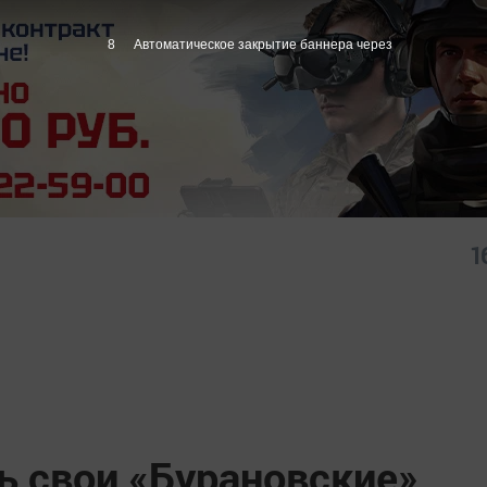
7
Автоматическое закрытие баннера через
1
ь свои «Бурановские»