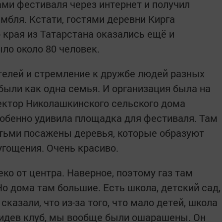
ами фестиваля через интернет и получил
мбля. Кстати, гостями деревни Кирга
 края из Татарстана оказались ещё и
ло около 80 человек.
телей и стремление к дружбе людей разных
были как одна семья. И организация была на
ректор Николашкинского сельского дома
собенно удивила площадка для фестиваля. Там
тьми посажены деревья, которые образуют
угощения. Очень красиво.
еко от центра. Наверное, поэтому газ там
о дома там большие. Есть школа, детский сад,
сказали, что из-за того, что мало детей, школа
увидев клуб, мы вообще были ошарашены. Он