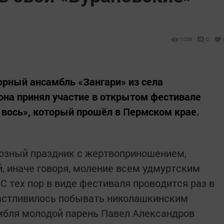
1036
0
рный ансамбль «Зангари» из села
она принял участие в открытом фестивале
 вось», который прошёл в Пермском крае.
иозный праздник с жертвоприношением,
й, иначе говоря, моление всем удмуртским
 С тех пор в виде фестиваля проводится раз в
частливилось побывать николашкинским
мбля молодой парень Павел Александров