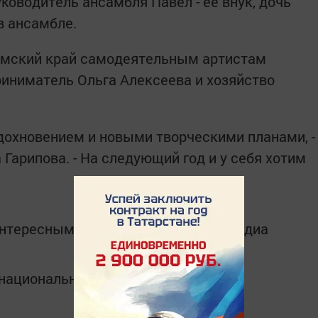
уководитель ансамбля Павел - её внук, дочь
в ансамбле.
ермский край самодеятельным артистам
риниматель Ольга Алексеева и хозяйство
вдохновением и новыми творческими планами, -
Гарипова. - На следующий год и у себя хотим
интересным в
Telegram-канале
Татмедиа
в национальном мессенджере MАХ: