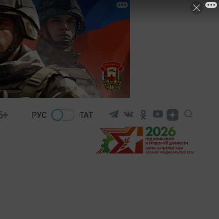
6+
РУС
ТАТ