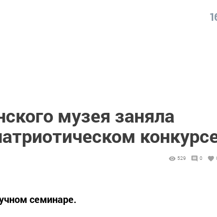
1
нского музея заняла
патриотическом конкурс
529
0
аучном семинаре.