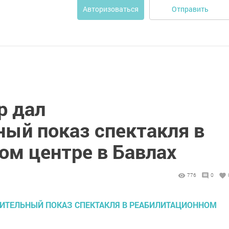
Отправить
Авторизоваться
р дал
ный показ спектакля в
ом центре в Бавлах
776
0