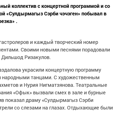
ный коллектив с концертной программой и со
й «Сулдырмагыз Сэрби чэчэген» побывал в
езка» .
гастролеров и каждый творческий номер
ентами. Своими новыми песнями порадовали
и Дильшод Ризакулов.
аздалова украсили концертную программу
и народными танцами. С художественным
ахметов и Нурия Нигматзянова. Театральные
ания «Офык» вызвали смех в зале и бурные
ив показал драму «Сулдырмагыз Сэрби
отрели со слезами на глазах. Отдыхающие были