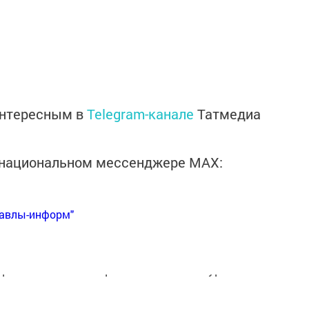
интересным в
Telegram-канале
Татмедиа
в национальном мессенджере MАХ:
Бавлы-информ"