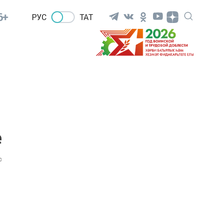
6+
РУС
ТАТ
е
0