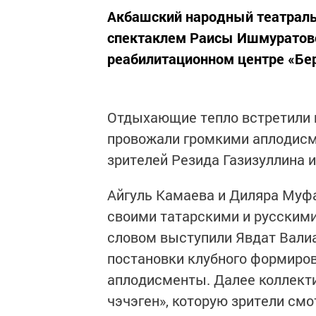
Акбашский народный театраль
спектаклем Раисы Ишмуратово
реабилитационном центре «Бер
Отдыхающие тепло встретили 
провожали громкими аплодисм
зрителей Резида Газизуллина 
Айгуль Камаева и Диляра Муф
своими татарскими и русским
словом выступили Явдат Вали
постановки клубного формиров
аплодисменты. Далее коллект
чэчэген», которую зрители см