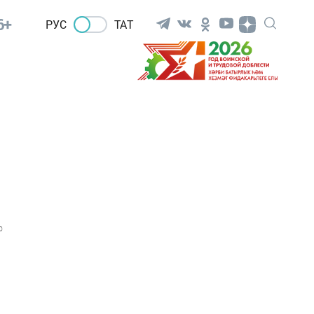
6+
РУС
ТАТ
0