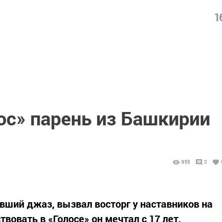
1
ос» парень из Башкирии
958
0
ивший джаз, вызвал восторг у наставников на
вовать в «Голосе» он мечтал с 17 лет.