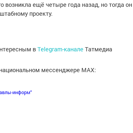
го возникла ещё четыре года назад, но тогда он
сштабному проекту.
интересным в
Telegram-канале
Татмедиа
в национальном мессенджере MАХ:
Бавлы-информ"