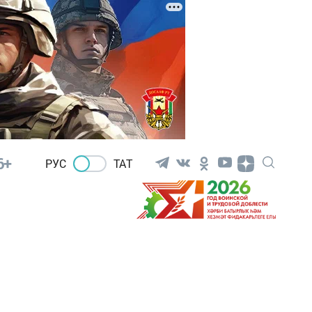
6+
РУС
ТАТ