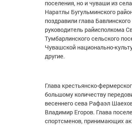
поселения, но и чуваши из сел
Наратлы Бугульминского района
поздравили глава Бавлинского
руководитель райисполкома Св
Тумбарлинского сельского пос
Чувашской национально-культу
другие.
Глава крестьянско-фермерског
большому количеству передови
весеннего сева Рафаэл Шаехов
Владимир Егоров. Глава посел
спортсменов, принимающих акт