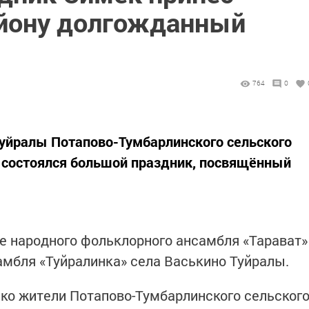
йону долгожданный
764
0
Туйралы Потапово-Тумбарлинского сельского
 состоялся большой праздник, посвящённый
е народного фольклорного ансамбля «Тарават»
амбля «Туйралинка» села Васькино Туйралы.
ько жители Потапово-Тумбарлинского сельског