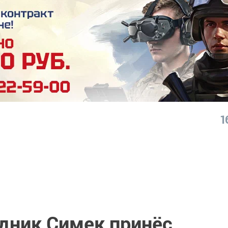
1
дник Симек принёс