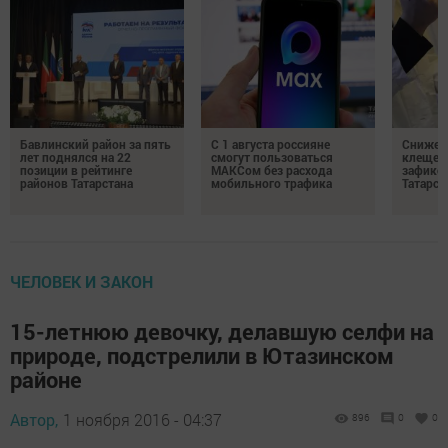
Бавлинский район за пять
С 1 августа россияне
Снижени
лет поднялся на 22
смогут пользоваться
клещей
позиции в рейтинге
МАКСом без расхода
зафикс
районов Татарстана
мобильного трафика
Татарст
ЧЕЛОВЕК И ЗАКОН
15-летнюю девочку, делавшую селфи на
природе, подстрелили в Ютазинском
районе
Автор,
1 ноября 2016 - 04:37
896
0
0