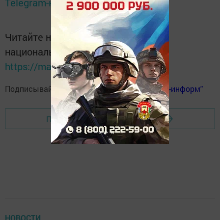
Telegram-канале
Татмедиа
Читайте новости Татарстана в
национальном мессенджере MАХ:
https://max.ru/tatmedia
Подписывайтесь на
телеграм-канал "Бавлы-информ"
Перейти на страницу новости
НОВОСТИ