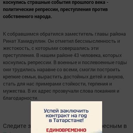
коснулись страшные события прошлого века -
политические репрессии, преступления против
собственного народа.
К собравшимся обратился заместитель главы района
Ринат Хамидуллин. Он отметил бессмысленность и
жестокость, с которыми совершались эти
преступления. В нашем районе 43 человека, которых
коснулись репрессии. В военные и послевоенные годы
они трудились наравне со всеми, смогли построить
крепкие семьи, вырастить достойных детей и внуков,
стать для нас примерами стойкости, терпения и
мужества. В их адрес прозвучали слова покаяния и
благодарности.
Следите за самым важным и интересным в