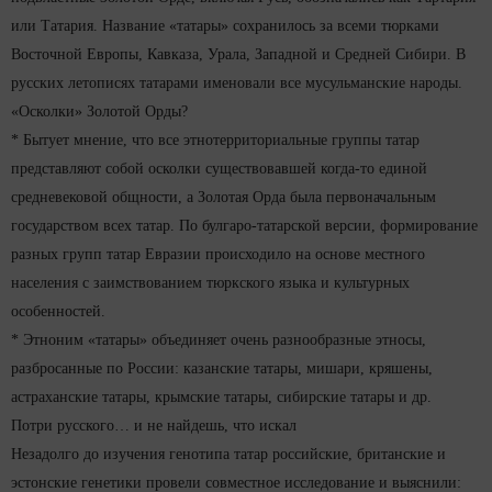
или Татария. Название «татары» сохранилось за всеми тюрками
Восточной Европы, Кавказа, Урала, Западной и Средней Сибири. В
русских летописях татарами именовали все мусульманские народы.
«Осколки» Золотой Орды?
* Бытует мнение, что все этнотерриториальные группы татар
представляют собой осколки существовавшей когда-то единой
средневековой общности, а Золотая Орда была первоначальным
государством всех татар. По булгаро-татарской версии, формирование
разных групп татар Евразии происходило на основе местного
населения с заимствованием тюркского языка и культурных
особенностей.
* Этноним «татары» объединяет очень разнообразные этносы,
разбросанные по России: казанские татары, мишари, кряшены,
астраханские татары, крымские татары, сибирские татары и др.
Потри русского… и не найдешь, что искал
Незадолго до изучения генотипа татар российские, британские и
эстонские генетики провели совместное исследование и выяснили: