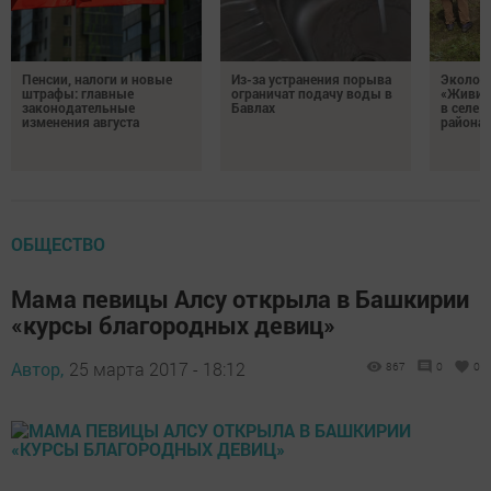
Пенсии, налоги и новые
Из-за устранения порыва
Эколог
штрафы: главные
ограничат подачу воды в
«Живи, 
законодательные
Бавлах
в селе 
изменения августа
района
ОБЩЕСТВО
Мама певицы Алсу открыла в Башкирии
«курсы благородных девиц»
Автор,
25 марта 2017 - 18:12
867
0
0