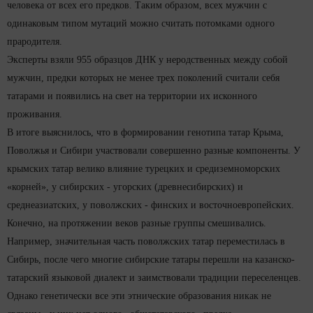
человека от всех его предков. Таким образом, всех мужчин с
одинаковым типом мутаций можно считать потомками одного
прародителя.
Эксперты взяли 955 образцов ДНК у неродственных между собой
мужчин, предки которых не менее трех поколений считали себя
татарами и появились на свет на территории их исконного
проживания.
В итоге выяснилось, что в формировании генотипа татар Крыма,
Поволжья и Сибири участвовали совершенно разные компоненты. У
крымских татар велико влияние турецких и средиземноморских
«корней», у сибирских - угорских (древнесибирских) и
среднеазиатских, у поволжских - финских и восточноевропейских.
Конечно, на протяжении веков разные группы смешивались.
Например, значительная часть поволжских татар переместилась в
Сибирь, после чего многие сибирские татары перешли на казанско-
татарский языковой диалект и заимствовали традиции переселенцев.
Однако генетически все эти этнические образования никак не