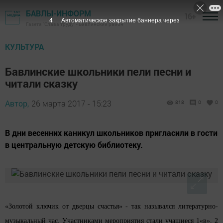
БАВЛЫ-ИНФОРМ
16+
3
Автоматическое закрытие баннера через
Газета "Слава труду" - Бавлинский район
КУЛЬТУРА
Бавлинские школьники пели песни и
читали сказку
Автор,
26 марта 2017 - 15:23
818
0
0
В дни весенних каникул школьников пригласили в гости
в центральную детскую библиотеку.
«Золотой ключик от дверцы счастья»
-
так назывался
литературно-
музыкальный час
. Участниками мероприятия стали учащиеся
1«в», 2