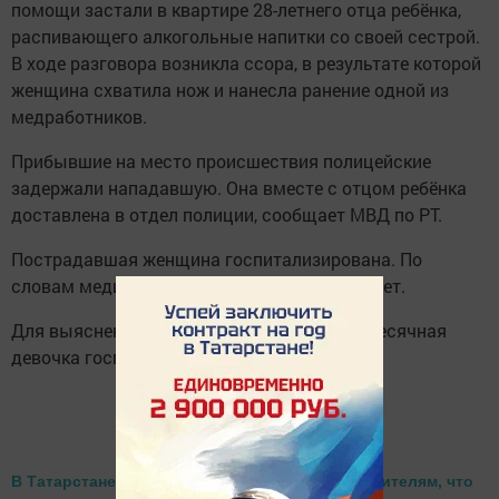
помощи застали в квартире 28-летнего отца ребёнка,
распивающего алкогольные напитки со своей сестрой.
В ходе разговора возникла ссора, в результате которой
женщина схватила нож и нанесла ранение одной из
медработников.
Прибывшие на место происшествия полицейские
задержали нападавшую. Она вместе с отцом ребёнка
доставлена в отдел полиции, сообщает МВД по РТ.
Пострадавшая женщина госпитализирована. По
словам медиков, её жизни ничего не угрожает.
Для выяснения состояния здоровья пятимесячная
девочка госпитализирована в больницу.
Читайте также:
В Татарстане автоинспекторы рассказали водителям, что