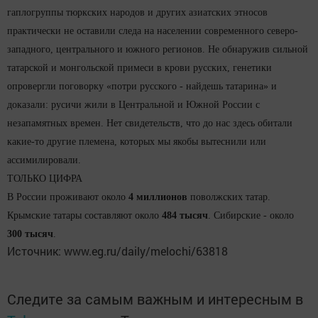
гаплогруппы тюркских народов и других азиатских этносов
практически не оставили следа на населении современного северо-
западного, центрального и южного регионов. Не обнаружив сильной
татарской и монгольской примеси в крови русских, генетики
опровергли поговорку «потри русского - найдешь татарина» и
доказали: русичи жили в Центральной и Южной России с
незапамятных времен. Нет свидетельств, что до нас здесь обитали
какие-то другие племена, которых мы якобы вытеснили или
ассимилировали.
ТОЛЬКО ЦИФРА
В России проживают около
4 миллионов
поволжских татар.
Крымские татары составляют около
484 тысяч
. Сибирские - около
300 тысяч
.
Источник: www.eg.ru/daily/melochi/63818
Следите за самым важным и интересным в