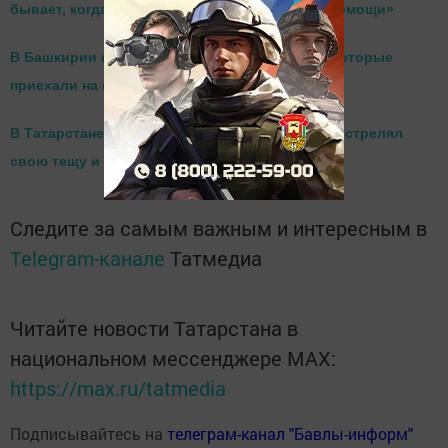
бывает, когда не уступаешь дорогу «скорой помощи»
В Башкирии избили врачей скорой помощи, которые
приехали на вызов
В Татарстане фельдшер «скорой помощи» расстрелял
свою тещу и автомобили соседей
Следите за самым важным и интересным в
Telegram-канале
Татмедиа
Читайте новости Татарстана в
национальном мессенджере MАХ:
https://max.ru/tatmedia
Подписывайтесь на
телеграм-канал "Бавлы-информ"