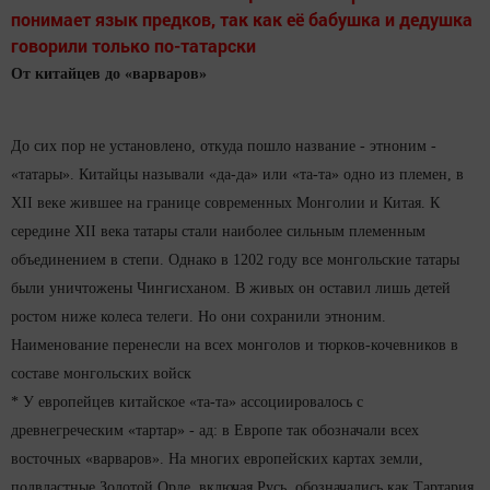
понимает язык предков, так как её бабушка и дедушка
говорили только по-татарски
От китайцев до «варваров»
До сих пор не установлено, откуда пошло название - этноним -
«татары». Китайцы называли «да-да» или «та-та» одно из племен, в
XII веке жившее на границе современных Монголии и Китая. К
середине XII века татары стали наиболее сильным племенным
объединением в степи. Однако в 1202 году все монгольские татары
были уничтожены
Чингисханом
. В живых он оставил лишь детей
ростом ниже колеса телеги. Но они сохранили этноним.
Наименование перенесли на всех монголов и тюрков-кочевников в
составе монгольских войск
* У европейцев китайское «та-та» ассоциировалось с
древнегреческим «тартар» - ад: в Европе так обозначали всех
восточных «варваров». На многих европейских картах земли,
подвластные Золотой Орде, включая Русь, обозначались как Тартария