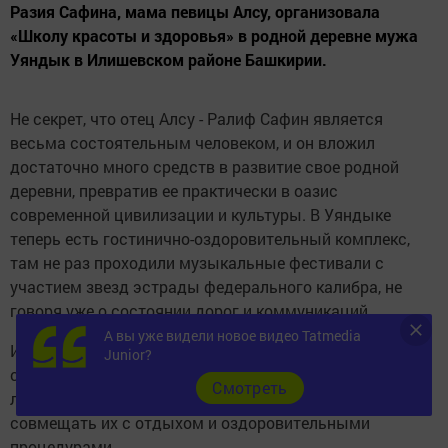
Разия Сафина, мама певицы Алсу, организовала
«Школу красоты и здоровья» в родной деревне мужа
Уяндык в Илишевском районе Башкирии.
Не секрет, что отец Алсу - Ралиф Сафин является
весьма состоятельным человеком, и он вложил
достаточно много средств в развитие свое родной
деревни, превратив ее практически в оазис
современной цивилизации и культуры. В Уяндыке
теперь есть гостинично-оздоровительный комплекс,
там не раз проходили музыкальные фестивали с
участием звезд эстрады федерального калибра, не
говоря уже о состоянии дорог и коммуникаций.
А вы уже видели новое видео Tatmedia
И вот мама Алсу начала читать лекции, делясь
Junior?
секретами успеха и рецептами натуральных масок для
Cмотреть
лица и тела с другими дамами, которые могут
совмещать их с отдыхом и оздоровительными
процедурами.