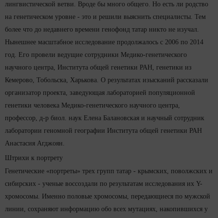
лингвистической ветви. Вроде бы много общего. Но есть ли родство
на генетическом уровне - это и решили выяснить специалисты. Тем
более что до недавнего времени генофонд татар никто не изучал.
Нынешнее масштабное исследование продолжалось с 2006 по 2014
год. Его провели ведущие сотрудники Медико-генетического
научного центра, Института общей генетики РАН, генетики из
Кемерово, Тобольска, Харькова. О результатах изысканий рассказали
организатор проекта, заведующая лабораторией популяционной
генетики человека Медико-генетического научного центра,
профессор, д-р биол. наук
Елена Балановская
и научный сотрудник
лаборатории геномной географии Института общей генетики РАН
Анастасия Агджоян
.
Штрихи к портрету
Генетические «портреты» трех групп татар - крымских, поволжских и
сибирских - ученые воссоздали по результатам исследования их Y-
хромосомы. Именно половые хромосомы, передающиеся по мужской
линии, сохраняют информацию обо всех мутациях, накопившихся у