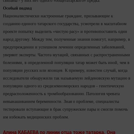
связаны - у них нет одного «общетатарского» предка.
Особый подход
Националистически настроенные граждане, призывающие к
созданию единого татарского государства, усмотрели в масштабном
проекте попытку выделить «чистую расу» и противопоставить один
народ другому. Между тем, полученные знания помогут, например, в
предупреждении и успешном лечении определенных заболеваний,
уверяют эксперты. Частота мутаций, связанных с распространенными
болезнями, в определенной популяции татар может быть иной, чем в
популяции русских или японцев. К примеру, известен случай, когда
исследователи обнаружили так называемую лейденовскую мутацию в
популяции одного из средиземноморских народов - генетическую
предрасположенность к тромбообразованию. Патология чревата
невынашиванием беременности. Зная о проблеме, специалисты
тестировали вступающие в брак супружеские пары и смогли помочь
им избежать медицинских проблем.
Алина КАБАЕВА по линии отца тоже татарка. Она