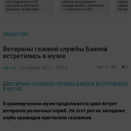
лет поднялся на 22
района продолжают
клещей
позиции в рейтинге
поддерживать земляков
зафикс
районов Татарстана
– участников СВО
Татарст
ОБЩЕСТВО
Ветераны газовой службы Бавлов
встретились в музее
Автор,
13 апреля 2017 - 04:15
916
0
0
В краеведческом музее продолжается цикл встреч
ветеранов различных служб. На этот раз на заседание
клуба краеведов пригласили газовиков.