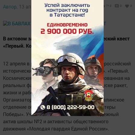
Автор,
13 апреля 2017 - 04:50
713
0
0
В актовом зале школы №2 прошел исторический квест
«Первый. Космический».
12 апреля в регионах страны стартовал Всероссийский
исторический квест «Первый. Космический». «Первый.
Космический» - это настоящая история, основанная на
реальных фактах об освоении космоса, запуске ракет,
жизни и работе на орбитальной станции.
Организатором мероприятия выступило Бавлинское
отделение общественного движения «Волонтеры
Победы». Участниками квеста стали молодежный
актив школы №2 и активисты общественного
движения «Молодая гвардия Единой России».