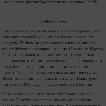
- поделился брат актёра Максим в интервью StarHit.
Селфи с братом
Как оказалось, чтобы помочь выплатить кредит, актёр
стал мыть троллейбусы! «Вася помогал гасить эти
кредиты. Тайком он устроился ночным мойщиком
троллейбусов в автопарке - мыл по 15 в смену. Наутро
брат возвращался, клал на стол пять тысяч и тихо
ложился спать. Он до последнего не рассказывал, кем
подрабатывает. Говорил лишь: "Самое главное
платят!" Сознался только несколько месяцев спустя.
Лечение закончилось, а долги остались. Планируем
погасить в 2017 году», - рассказал брат Василия.
Ранее сообщалось, что Василий Степанов в день
своего 30-летия жаловался, что его «не берут на
работу никуда, даже в полицию». Он также выражал