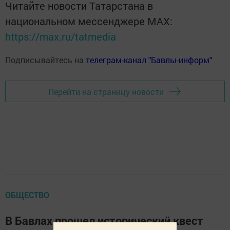
Читайте новости Татарстана в
национальном мессенджере MАХ:
https://max.ru/tatmedia
Подписывайтесь на
телеграм-канал "Бавлы-информ"
Перейти на страницу новости
ОБЩЕСТВО
В Бавлах прошел исторический квест