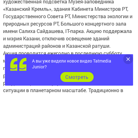
художественная подсветка Музея-заповедника
«Казанский Кремль», здания Кабинета Министров РТ,
Государственного Совета РТ, Министерства экологии и
природных ресурсов РТ, Большого концертного зала
имени Салиха Сайдашева, IТ-парка. Акцию поддержала
и мэрия Казани, отключив освещение зданий
администраций районов и Казанской ратуши.
Акция проводится ежегодно в последнюю субботу
марта по инициативе Всемирного фонда дикой
А вы уже видели новое видео Tatmedia
Junior?
природы и символизирует солидарность жителей
различных государств в решении проблем энерго- и
Cмотреть
ресурсосбережения, улучшения экологической
ситуации в планетарном масштабе. Традиционно в
разных городах в поддержку Часа Земли пройдут
велопробеги.
По данным природоохранной организации «Всемирный
фонд дикой природы» (WWF) - Казань вошла в число
самых активных городов России, принимающих
участие в акции «Час Земли-2016».