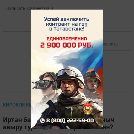
Отправить
Авторизоваться
КИРӘКЛЕ КЫЗЫКЛАР САНДЫГЫ
Иртән баш авырту нинди куркыныч
авыру турында кисәтергә мөмкин?