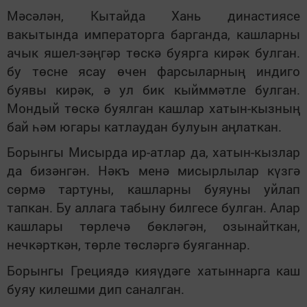
Мәсәлән, Кытайда Хань династиясе
вакытында императорга барганда, кашларны
ачык яшел-зәңгәр төскә буярга кирәк булган.
бу төсне ясау өчен фарсыларның индиго
буявы кирәк, ә ул бик кыйммәтле булган.
Мондый төскә буялган кашлар хатын-кызның
бай һәм югары катлаудан булуын аңлаткан.
Борынгы Мисырда ир-атлар да, хатын-кызлар
да бизәнгән. Нәкъ менә мисырлылар күзгә
сөрмә тартуны, кашларны буяуны уйлап
тапкан. Бу аллага табыну билгесе булган. Алар
кашлары төрлечә бөкләгән, озынайткан,
нечкәрткән, төрле төсләргә буяганнар.
Борынгы Грециядә кияүдәге хатыннарга каш
буяу килешми дип саналган.