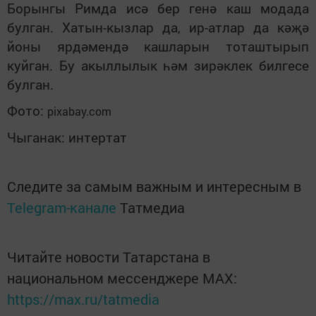
Борынгы Римда исә бер генә каш модада
булган. Хатын-кызлар да, ир-атлар да кәҗә
йоны ярдәмендә кашларын тоташтырып
куйган. Бу акыллылык һәм зирәклек билгесе
булган.
Фото:
pixabay.com
Чыганак: интертат
Следите за самым важным и интересным в
Telegram-канале
Татмедиа
Читайте новости Татарстана в
национальном мессенджере MАХ:
https://max.ru/tatmedia