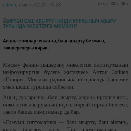
admin,
7 июнь 2021 - 15:23
593
0
0
Анальгетиклар эчкәч тә, баш авырту бетмәсә,
тикшеренергә кирәк.
Мәскәү фәнни-тикшеренү онкология институтының
нейрохирургия бүлеге җитәкчесе Антон Зайцев
«Говорит Москва» радиосына интервьюда баш мие
яман шеше турында сөйләгән.
Аның сүзләренчә, баш авырту, аеруча иртәнге якта,
онкология авыруының иң еш очрый торган билгесе,
ләкин башка симптомнар да бар.
«Гомуми сиптоматика — баш авырту, баш әйләнү,
күңел болгану, косу. Төп симптоматика —