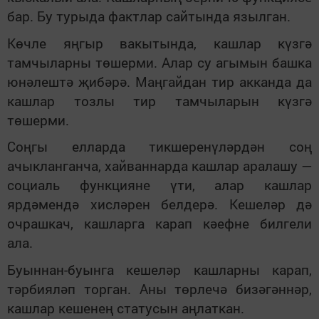
бар. Бу турыда фактлар сайтында язылган.
Көчле яңгыр вакытында, кашлар күзгә
тамчыларны төшерми. Алар су агымын башка
юнәлештә җибәрә. Маңгайдан тир акканда да
кашлар тозлы тир т
а
мчыларын күзгә
төшерми.
Соңгы елларда тикшеренүләрдән соң
ачыкланганча, хайваннарда кашлар аралашу —
социаль функцияне үти, алар кашлар
ярдәмендә хисләрен белдерә. Кешеләр дә
очрашкач, кашларга карап кәефне билгели
ала.
Буыннан-буынга кешеләр кашларны карап,
тәрбияләп торган. Аны төрлечә бизәгәннәр,
кашлар кешенең статусын аңлаткан.