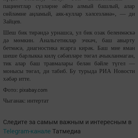
пациентлар сүзләрне әйтә алмый башлый, алар
сөйләмне аңламый, аяк-куллар хәлсезләнә», — ди
Зайцев.
Шеш бик тирәндә урнашса, ул бик озак беленмәскә
дә мөмкин. Анальгетиклар эчкәч, баш авырту
бетмәсә, диагностика ясарга кирәк. Баш мие яман
шеше барлыкка килү сәбәпләре төгәл ачыкланмаган,
тик алар баш травмалары белән бәйле түгел —
монысы төгәл, ди табиб. Бу турыда РИА Новости
хәбәр итте.
Фото:
pixabay.com
Чыганак: интертат
Следите за самым важным и интересным в
Telegram-канале
Татмедиа