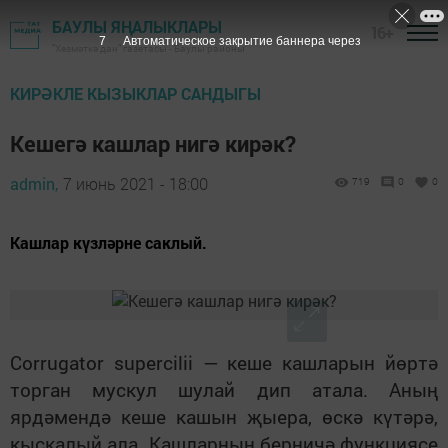
БАУЛЫ ЯҢАЛЫКЛАРЫ
16+
7
Автоматическое закрытие баннера через
"Хезмәткә дан" газетасы - Баулы районы
КИРӘКЛЕ КЫЗЫКЛАР САНДЫГЫ
Кешегә кашлар нигә кирәк?
admin,
7 июнь 2021 - 18:00
719
0
0
Кашлар күзләрне саклый.
Corrugator supercilii — кеше кашларын йөртә
торган мускул шулай дип атала. Аның
ярдәмендә кеше кашын җыера, өскә күтәрә,
кыскалый ала. Кашларның берничә функциясе