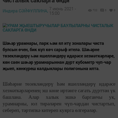
чисталык сакларга өнди
7 июнь 2021 -
Индира СӘЙФУЛЛИНА,
722
0
0
15:00
Шәһәр урамнары, парк һәм ял итү зоналары чиста
булсын өчен, бик күп көч сарыф ителә. Шәһәрне
төзекләндерү һәм яшелләндерү идарәсе хезмәткәрләре,
көн саен шәһәр урамнарыннан дүрт кубометр чүп-чар
җыеп, көнкүреш калдыклары полигонына илтә.
Шәһәрне төзекләндерү һәм яшелләндерү идарәсе
хезмәткәрләренең эш көне иртәнге сәгать дүрттән үк
башлана. Алар халык эшкә барганчы ук,
урамнарны, юл тирәләрен чүп-чардан чистартып,
себереп, тәртипкә китереп куярга өлгерәләр.