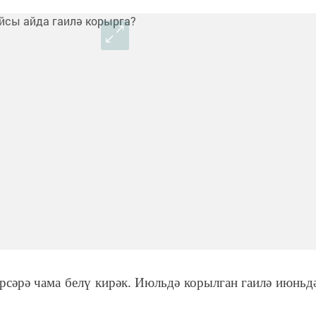
рсәрә чама белү кирәк. Июльдә корылган гаилә июньд