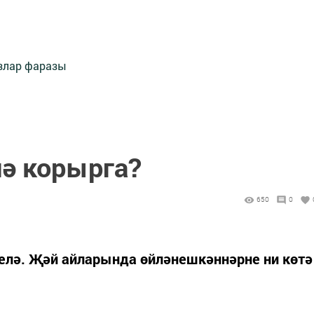
злар фаразы
лә корырга?
650
0
телә. Җәй айларында өйләнешкәннәрне ни көтә