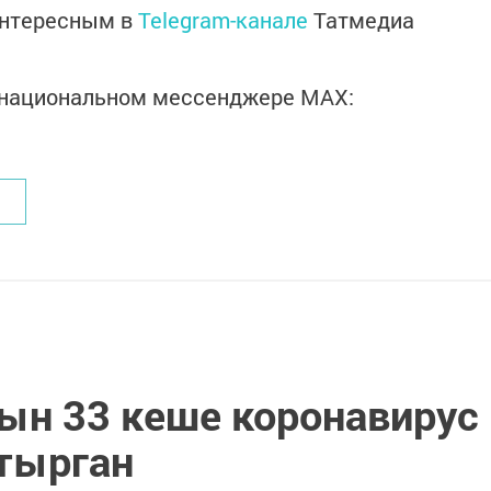
интересным в
Telegram-канале
Татмедиа
в национальном мессенджере MАХ:
гын 33 кеше коронавирус
тырган