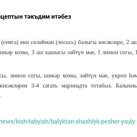
цептын тәкъдим итәбез
(семга) яки сөләйман (лосось) балыгы кисәкләре, 2 а
икәр комы, 3 аш кашыгы зәйтүн мае, 1 лимон согы, 
сы, лимон согы, шикәр комы, зәйтүн мае, укроп һә
исәкләрен 3-4 сәгать маринадта тотабыз. Балыкн
.
/news/kish-tabyish/balyktan-shashlyk-pesher-ysuly