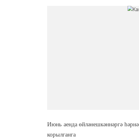
Июнь аенда өйләнешкәннәргә һәрнә
корылганга