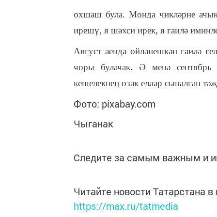
охшаш була. Монда чикләрне ачык 
ирешү, я шәхси ирек, я гаилә иминле
Август аенда өйләнешкән гаилә ге
чоры булачак. Ә менә сентябрь 
кешелекнең озак еллар сыналган тәҗ
Фото: pixabay.com
Чыганак
Следите за самым важным и 
Читайте новости Татарстана 
https://max.ru/tatmedia