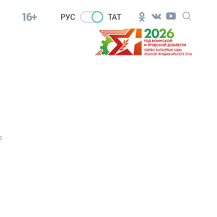
16+
РУС
ТАТ
0