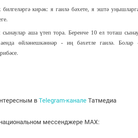
билгеләргә кирәк: я гаилә бәхете, я эштә уңышларг
ге.
л сынаулар аша үтеп тора. Беренче 10 ел тоташ сына
аенда өйләнешкәннәр - иң бәхетле гаилә. Болар 
рибәсе.
интересным в
Telegram-канале
Татмедиа
в национальном мессенджере MАХ: