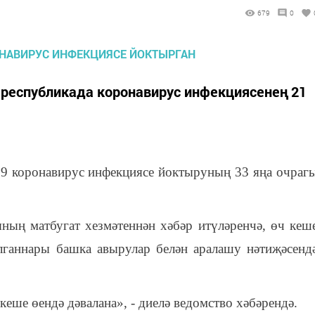
679
0
республикада коронавирус инфекциясенең 21
-19 коронавирус инфекциясе йоктыруның 33 яңа очраг
ның матбугат хезмәтеннән хәбәр итүләренчә, өч кеш
лганнары башка авырулар белән аралашу нәтиҗәсенд
 кеше өендә дәвалана», - диелә ведомство хәбәрендә.