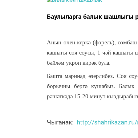
Баулыларга балык шашлыгы р
Аның өчен керкә (форель), сөмбаш 
кашыгы соя соусы, 1 чәй кашыгы ш
бәйләм укроп кирәк була.
Башта маринад әзерлибез. Соя соу
борычны бергә кушабыз. Балык к
рәшәткәдә 15-20 минут кыздырабыз
Чыганак:
http://shahrikazan.ru