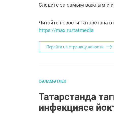
Следите за самым важным и 
Читайте новости Татарстана 
https://max.ru/tatmedia
Перейти на страницу новости
СӘЛАМӘТЛЕК
Татарстанда та
инфекциясе йок