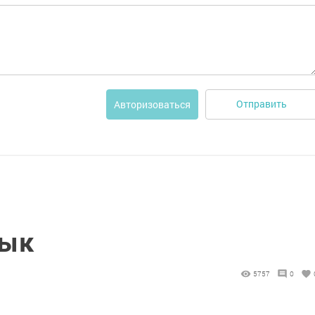
Отправить
Авторизоваться
лык
5757
0