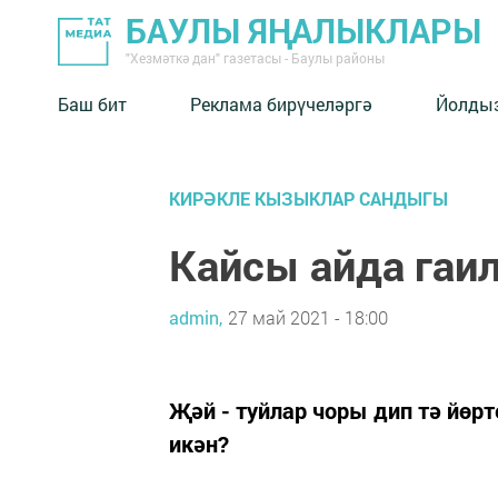
БАУЛЫ ЯҢАЛЫКЛАРЫ
"Хезмәткә дан" газетасы - Баулы районы
Баш бит
Реклама бирүчеләргә
Йолды
КИРӘКЛЕ КЫЗЫКЛАР САНДЫГЫ
Кайсы айда гаи
admin,
27 май 2021 - 18:00
Җәй - туйлар чоры дип тә йөр
икән?