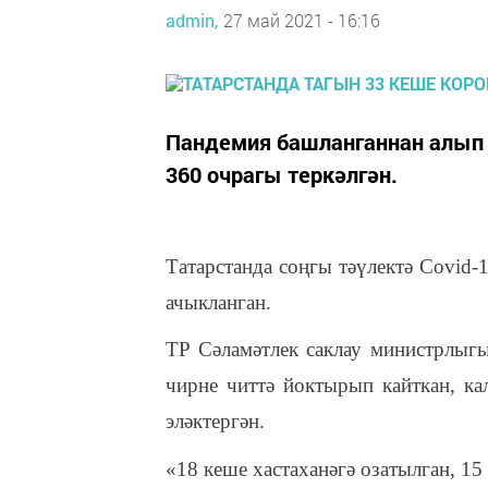
admin,
27 май 2021 - 16:16
Пандемия башланганнан алып 
360 очрагы теркәлгән.
Татарстанда соңгы тәүлектә Covid
ачыкланган.
ТР Сәламәтлек саклау министрлыгы
чирне читтә йоктырып кайткан, ка
эләктергән.
«18 кеше хастаханәгә озатылган, 15