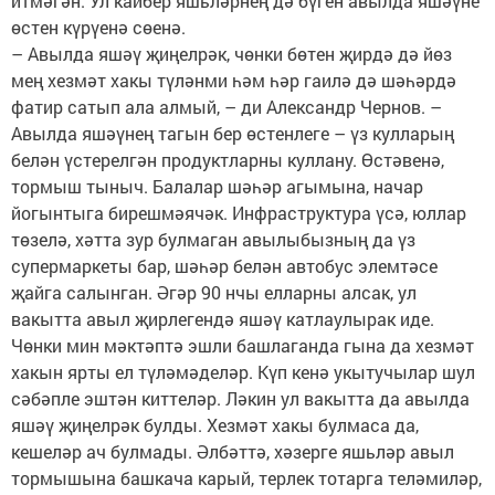
итмәгән. Ул кайбер яшьләрнең дә бүген авылда яшәүне
өстен күрүенә сөенә.
– Авылда яшәү җиңелрәк, чөнки бөтен җирдә дә йөз
мең хезмәт хакы түләнми һәм һәр гаилә дә шәһәрдә
фатир сатып ала алмый, – ди Александр Чернов. –
Авылда яшәүнең тагын бер өстенлеге – үз кулларың
белән үстерелгән продуктларны куллану. Өстәвенә,
тормыш тыныч. Балалар шәһәр агымына, начар
йогынтыга бирешмәячәк. Инфраструктура үсә, юллар
төзелә, хәтта зур булмаган авылыбызның да үз
супермаркеты бар, шәһәр белән автобус элемтәсе
җайга салынган. Әгәр 90 нчы елларны алсак, ул
вакытта авыл җирлегендә яшәү катлаулырак иде.
Чөнки мин мәктәптә эшли башлаганда гына да хезмәт
хакын ярты ел түләмәделәр. Күп кенә укытучылар шул
сәбәпле эштән киттеләр. Ләкин ул вакытта да авылда
яшәү җиңелрәк булды. Хезмәт хакы булмаса да,
кешеләр ач булмады. Әлбәттә, хәзерге яшьләр авыл
тормышына башкача карый, терлек тотарга теләмиләр,