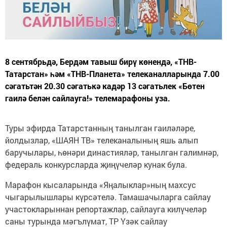
8 сентябрьдә, Бердәм тавыш бирү көнендә, «ТНВ-
Татарстан» һәм «ТНВ-Планета» телеканалларында 7.00
сәгатьтән 20.30 сәгатькә кадәр 13 сәгатьлек «Бөтен
гаилә белән сайлауга!» телемарафоны уза.
Туры эфирда Татарстанның танылган гаиләләре,
йолдызлар, «ШАЯН ТВ» телеканалының яшь алып
баручылары, һөнәри династияләр, танылган галимнәр,
федераль конкурсларда җиңүчеләр кунак була.
Марафон кысаларында «Яңалыклар»ның махсус
чыгарылышлары күрсәтелә. Тамашачыларга сайлау
участокларыннан репортажлар, сайлауга килүчеләр
саны турында мәгълүмат, ТР Үзәк сайлау