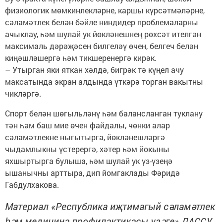
физиологик мөмкинлекләрне, каршы күрсәтмәләрне,
сәламәтлек белән бәйле ниндидер проблемаларны
ачыклау, һәм шулай ук йөкләнешнең рөхсәт ителгән
максималь дәрәҗәсен билгеләү өчен, белгеч белән
киңәшләшергә һәм тикшеренергә кирәк.
– Утырган яки яткан хәлдә, бигрәк тә күңел ачу
максатында экран алдында үткәрә торган вакытны
чикләргә.
Спорт белән шөгыльләнү һәм балансланган туклану
тән һәм баш мие өчен файдалы, чөнки алар
сәламәтлекне ныгытырга, йөкләнешләргә
чыдамлыкны үстерергә, хәтер һәм йокыны
яхшыртырга булыша, һәм шулай ук үз-үзеңә
ышанычны арттыра, дип йомгаклады Фәридә
Габдулхакова.
Материал «Республика иҗтимагый сәламәтлек
һәм медицина профилактикасы үзәге» ДАССУ