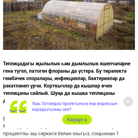
Теплицадагы җылылык һәм дымлылык яшелчәләрне
генә түгел, патоген флораны да үстерә. Бу тирәлектә
гөмбәчек споралары, инфекцияләр, бактерияләр дә
рәхәтләнеп үрчи. Корткычлар да кышлар өчен
теплицаны сайлый. Шуңа да кышка теплицаны
дезинфекцияләп калдырырга кирәк.
Яшь Татмедиа проектының яңа видеосын
карадыгызмы әле?
Башта теплицаның эчен һәм тышын юасыз.
Карарга
Конструкциянең буялмаган металл элементларын 9
процентлы аш серкәсе белән юыгыз, соңыннан 1