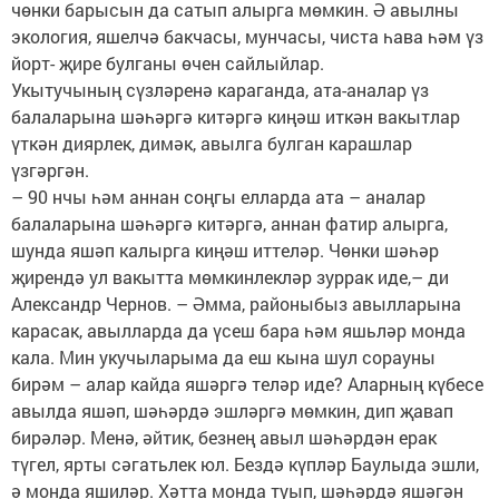
чөнки барысын да сатып алырга мөмкин. Ә авылны
экология, яшелчә бакчасы, мунчасы, чиста һава һәм үз
йорт- җире булганы өчен сайлыйлар.
Укытучының сүзләренә караганда, ата-аналар үз
балаларына шәһәргә китәргә киңәш иткән вакытлар
үткән диярлек, димәк, авылга булган карашлар
үзгәргән.
– 90 нчы һәм аннан соңгы елларда ата – аналар
балаларына шәһәргә китәргә, аннан фатир алырга,
шунда яшәп калырга киңәш иттеләр. Чөнки шәһәр
җирендә ул вакытта мөмкинлекләр зуррак иде,– ди
Александр Чернов. – Әмма, районыбыз авылларына
карасак, авылларда да үсеш бара һәм яшьләр монда
кала. Мин укучыларыма да еш кына шул сорауны
бирәм – алар кайда яшәргә теләр иде? Аларның күбесе
авылда яшәп, шәһәрдә эшләргә мөмкин, дип җавап
бирәләр. Менә, әйтик, безнең авыл шәһәрдән ерак
түгел, ярты сәгатьлек юл. Бездә күпләр Баулыда эшли,
ә монда яшиләр. Хәтта монда туып, шәһәрдә яшәгән