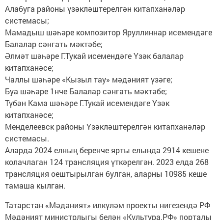
Алабуга районы үзәкләштерелгән китапханәләр
системасы;
Мамадыш шәһәре композитор Яруллиннар исемендәге
Балалар сәнгать мәктәбе;
Әлмәт шәһәре Г.Тукай исемендәге Үзәк балалар
китапханәсе;
Чаллы шәһәре «Кызыл тау» мәдәният үзәге;
Буа шәһәре 1нче Балалар сәнгать мәктәбе;
Түбән Кама шәһәре Г.Тукай исемендәге Үзәк
китапханәсе;
Менделеевск районы Үзәкләштерелгән китапханәләр
системасы.
Аларда 2024 елның беренче ярты елында 2914 кешене
колачлаган 124 трансляция үткәрелгән. 2023 елда 268
трансляция оештырылган булган, аларны 10985 кеше
тамаша кылган.
Татарстан «Мәдәният» илкүләм проекты нигезендә РФ
Мәдәният министрлыгы белән «Культура.РФ» порталы