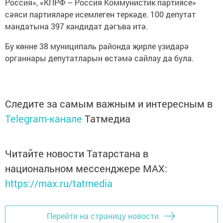
Россия», «КПРФ – Россия Коммунистик партиясе»
сәяси партияләре исемлеген теркәде. 100 депутат
мандатына 397 кандидат дәгъва итә.
Бу көнне 38 муниципаль районда җирле үзидарә
органнары депутатларын өстәмә сайлау да була.
Следите за самым важным и интересным в
Telegram-канале
Татмедиа
Читайте новости Татарстана в
национальном мессенджере MАХ:
https://max.ru/tatmedia
Перейти на страницу новости