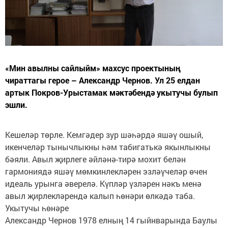
«Мин авылны сайлыйм» махсус проектының
чираттагы герое – Александр Чернов. Ул 25 елдан
артык Покров-Урыстамак мәктәбендә укытучы булып
эшли.
Кешеләр төрле. Кемгәдер зур шәһәрдә яшәү ошый,
икенчеләр тынычлыкны һәм табигатькә якынлыкны
бәяли. Авыл җирлеге әйләнә-тирә мохит белән
гармониядә яшәү мөмкинлекләрен эзләүчеләр өчен
идеаль урынга әверелә. Күпләр үзләрен нәкъ менә
авыл җирлекләрендә калып һөнәри өлкәдә таба.
Укытучы һөнәре
Александр Чернов 1978 елның 14 гыйнварында Баулы