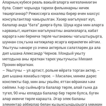
Аларның күбесе реаль вакыйгаларга нигезләнмәгән
була. Совет чорында тарихи фильмнарны ничек
төшергәннәр? Режиссерга юнәлеш бирер өчен махсус
консультантлар чакырылган. Хәзер мәгълүмат күп,
балалар анда “бата” дияргә була. Шуңа күрә мин аларга
һәрвакыт, ишеткән мәгълүматны анализларга, кабат
карарга һәм берничә төрле чыганакны чагыштырырга,
шуннан соң гына нәтиҗәләр ясарга кирәклеген әйтәм.
Укытучы һөнәре үз эченә актерлык сәләтләрен дә ала
дип ышана Александр Чернов. Мондый укыту
методына аны яраткан тарих укытучысы Михаил
Пронин өйрәткән.
– Укытучы – ул артист, рольне өйрәтә торган актер, –
дип ышана язмабыз герое. – Мәсәлән, минем дәрес
конспекты бар, мин аны укыйм, яттан өйрәнәм һәм
сөйлим. Һәр сыйныфта балалар төрле, алай гына да
түгел, 90 нчы елларда балалар бер төрле булса, бүген
алар икенче төрле карашта. Әгәр элек баланы
элементар әйберләр белән кызыксындырырга мөмкин