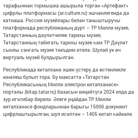
тарафыннан тормышка ашырыла торган «Артефакт»
цифрлы платформасы (ar.culture.ru) эшчәнлегендә дә
катнаша. Россия музейлары белән таныштыручы
платформада республиканың дүрт – ТР Милли музее,
Татарстанның дәүләтчелек тарихы музее,
Татарстанның табигать тарихы музее һәм ТР Дәүләт
сынлы сәнгать музее тәкъдим ителә. Шулай ук өч
виртуаль музей булдырылган.
Республикада китапханә эшен үстерү дә өстенлекле
юнәлеш булып тора. Бу максатта «Татарстан
Республикасының Милли электрон китапханәсе»
порталы (kitap.tatar.ru) базасын киңәйтүгә 2024 елда да
зур игътибар бирелә. Әлеге уңайдан ТР Милли
китапханәсе фондларыннан барыгы 15006 документ
цифрлаштырылган, шул исәптән – 1405 китап һәйкәле.