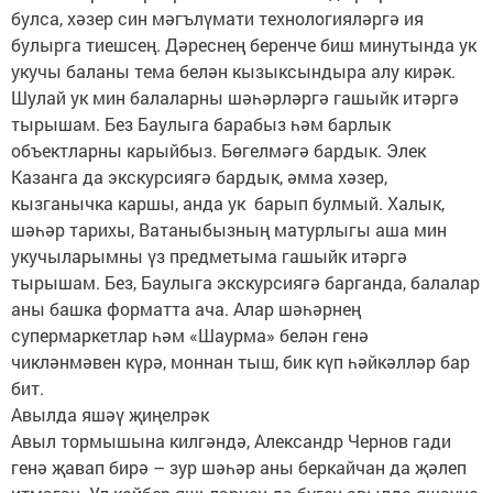
булса, хәзер син мәгълүмати технологияләргә ия
булырга тиешсең. Дәреснең беренче биш минутында ук
укучы баланы тема белән кызыксындыра алу кирәк.
Шулай ук мин балаларны шәһәрләргә гашыйк итәргә
тырышам. Без Баулыга барабыз һәм барлык
объектларны карыйбыз. Бөгелмәгә бардык. Элек
Казанга да экскурсиягә бардык, әмма хәзер,
кызганычка каршы, анда ук барып булмый. Халык,
шәһәр тарихы, Ватаныбызның матурлыгы аша мин
укучыларымны үз предметыма гашыйк итәргә
тырышам. Без, Баулыга экскурсиягә барганда, балалар
аны башка форматта ача. Алар шәһәрнең
супермаркетлар һәм «Шаурма» белән генә
чикләнмәвен күрә, моннан тыш, бик күп һәйкәлләр бар
бит.
Авылда яшәү җиңелрәк
Авыл тормышына килгәндә, Александр Чернов гади
генә җавап бирә – зур шәһәр аны беркайчан да җәлеп