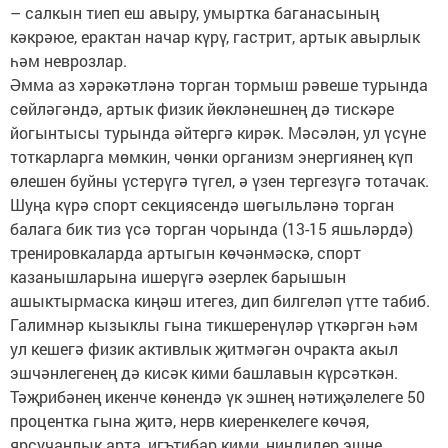
– салкын тиеп еш авыру, умыртка баганасының
кәкрәюе, ерактан начар күрү, гастрит, артык авырлык
һәм неврозлар.
Әмма аз хәрәкәтләнә торган тормыш рәвеше турында
сөйләгәндә, артык физик йөкләнешнең дә тискәре
йогынтысы турында әйтергә кирәк. Мәсәлән, ул үсүне
тоткарларга мөмкин, чөнки организм энергиянең күп
өлешен буйны үстерүгә түгел, ә үзен тергезүгә тотачак.
Шуңа күрә спорт секциясендә шөгыльләнә торган
балага бик тиз үсә торган чорында (13-15 яшьләрдә)
тренировкаларда артыгын көчәнмәскә, спорт
казанышларына ишерүгә әзерлек барышын
ашыктырмаска киңәш итегез, дип билгеләп үтте табиб.
Галимнәр кызыклы гына тикшеренүләр үткәргән һәм
ул кешегә физик активлык җитмәгән очракта акыл
эшчәнлегенең дә кисәк кими башлавын күрсәткән.
Тәҗрибәнең икенче көнендә үк эшнең нәтиҗәлелеге 50
процентка гына җитә, нерв киеренкелеге көчәя,
ярсучанлык арта, игътибар кими, ниндидер эшне