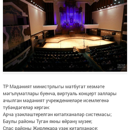
ТР Мәдәният министрлыгы матбугат хезмәте
мәгълүматлары буенча, виртуаль концерт заллары
ачылган мәдәният учреждениеләре исемлегенә
түбәндәгеләр кергән:
Арча үзәкләштерелгән китапханәләр системасы;
Баулы районы Туган якны өйрәнү музее;
Спас районы Җирлекара үзәк китапханәсе;