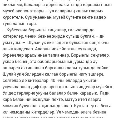
чикләнми, балаларга дәрес вакытында һәрвакыт чын
музей экспонатлары – ул елларның «шаһитлары»
күрсәтелә. Сүз уңаеннан, музей бүгенге көнгә кадәр
тулыланып тора.
– Күбесенчә борынгы тәңкәләр, гильзалар да
китерәләр, чөнки безнең җирдә сугыш булган, – ди
укытучы. – Шулай ук ике гадәти булмаган сөңге очы
алып килделәр. Аларны иске йортны сүткәндә,
бүрәнәләр арасыннан тапканнар. Борынгы сөңгеләр,
уклар безнең ата-бабаларыбызның урманда ау
эшләрен актив алып барганлыклары турында сөйли.
Шулай ук әбиләрдән калган борынгы чигү эшләре,
сөлгеләр дә китерәләр. 40 нчы елларда укыган
укучыларның дәфтәрләрен дә алып килделәр музейга.
Ул дәфтәрләрне укучы балалар белән карадык. Гади
кара белән ничек шулай пөхтә, матур итеп язарга
мөмкин булуына гаҗәпләнде алар. Күптән түгел безгә
юл чемоданы китерделәр. Ул чемодан әлегә безнең