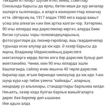
тәкъдим иттеләр? Шулай итеп, имеш, Советлар
Союзында барысы да ярлы, бөтен кеше дә зур акчалар
эшләргә хыялланды, ә аларга коммунистлар комачау
итте. Әйтерсең лә, 1917 елдан 1990 елга кадәр вакыт
үсеш ала алмаган һәм бик артка калган чор. Хәтерлим,
90 нчы елларда яңа дәреслекләр кергәч, аларда Бөек
Ватан сугышы чоры полководецларының
фотосурәтләре дә, пионер-геройлар, яшь гвардиячеләр
турында искә алулар да юк иде. Ә хәзер барысы да
яңача, Владимир Мединскийның дәреслеге
мәктәпләргә керде, бөтен илгә бер дәреслек булыр дип
өметләнәбез. Чөнки, мин 90 нчы елларда эшли
башлаганда, сайлау өчен якынча 40 төрле дәреслек
бирәләр иде, ягъни бернинди чикләүләр дә юк иде. Һәм
шуңа күрә һәр төбәк үзенчә “кайнады”, аларның
ниндидер үз алымнары, стандартлары барлыкка килде.
Ниһаять, хәзер илдә булган барлык вакыйгаларга
дөрес бәя бирелер дип ышанам.
Ике адым алда