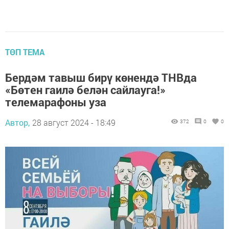
ТӨП ТЕМА
Бердәм тавыш бирү көнендә ТНВда
«Бөтен гаилә белән сайлауга!»
телемарафоны уза
Автор,
28 август 2024 - 18:49
372
0
0