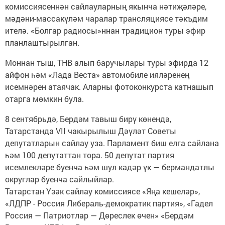
комиссиясеннән сайлауларның якынча нәтиҗәләре,
мәдәни-массакүләм чаралар трансляциясе тәкъдим
ителә. «Болгар радиосы»ннан традицион туры эфир
планлаштырылган.
Моннан тыш, ТНВ алып баручылары туры эфирда 12
айфон һәм «Лада Веста» автомобиле ияләренең
исемнәрен атаячак. Аларны фотоконкурста катнашып
отарга мөмкин була.
8 сентябрьдә, Бердәм тавыш бирү көнендә,
Татарстанда VII чакырылыш Дәүләт Советы
депутатларын сайлау уза. Парламент биш елга сайлана
һәм 100 депутаттан тора. 50 депутат партия
исемлекләре буенча һәм шул кадәр үк — бермандатлы
округлар буенча сайлыйлар.
Татарстан Үзәк сайлау комиссиясе «Яңа кешеләр»,
«ЛДПР - Россия Либераль-демократик партия», «Гадел
Россия — Патриотлар — Дөреслек өчен» «Бердәм