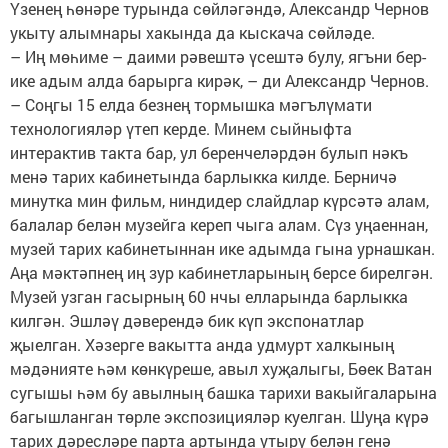
Үзенең һөнәре турында сөйләгәндә, Александр Чернов
укыту алымнары хакында да кыскача сөйләде.
– Иң мөһиме – даими рәвештә үсештә булу, ягъни бер-
ике адым алда барырга кирәк, – ди Александр Чернов.
– Соңгы 15 елда безнең тормышка мәгълүмати
технологияләр үтеп керде. Минем сыйныфта
интерактив такта бар, ул беренчеләрдән булып нәкъ
менә тарих кабинетында барлыкка килде. Берничә
минутка мин фильм, ниндидер слайдлар күрсәтә алам,
балалар белән музейга кереп чыга алам. Сүз уңаеннан,
музей тарих кабинетыннан ике адымда гына урнашкан.
Аңа мәктәпнең иң зур кабинетларының берсе бирелгән.
Музей узган гасырның 60 нчы елларында барлыкка
килгән. Эшләү дәверендә бик күп экспонатлар
җыелган. Хәзерге вакытта анда удмурт халкының
мәдәнияте һәм көнкүреше, авыл хуҗалыгы, Бөек Ватан
сугышы һәм бу авылның башка тарихи вакыйгаларына
багышланган төрле экспозицияләр куелган. Шуңа күрә
тарих дәресләре парта артында утыру белән генә