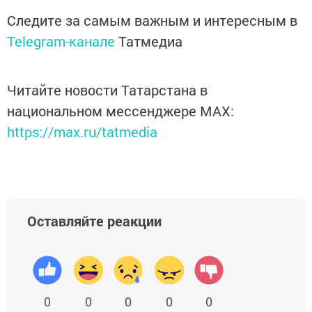
Следите за самым важным и интересным в
Telegram-канале
Татмедиа
Читайте новости Татарстана в
национальном мессенджере MАХ:
https://max.ru/tatmedia
Оставляйте реакции
0
0
0
0
0