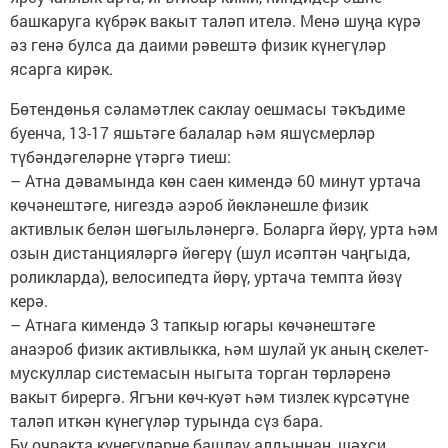
башкаруга күбрәк вакыт таләп ителә. Менә шуңа күрә
әз генә булса да даими рәвештә физик күнегүләр
ясарга кирәк.
Бөтендөнья сәламәтлек саклау оешмасы тәкъдиме
буенча, 13-17 яшьтәге балалар һәм яшүсмерләр
түбәндәгеләрне үтәргә тиеш:
– Атна дәвамында көн саен кимендә 60 минут уртача
көчәнештәге, нигездә аэроб йөкләнешле физик
активлык белән шөгыльләнергә. Боларга йөрү, урта һәм
озын дистанцияләргә йөгерү (шул исәптән чаңгыда,
роликларда), велосипедта йөрү, уртача темпта йөзү
керә.
– Атнага кимендә 3 тапкыр югары көчәнештәге
анаэроб физик активлыкка, һәм шулай ук аның скелет-
мускуллар системасын ныгыта торган төрләренә
вакыт бирергә. Ягъни көч-куәт һәм тизлек күрсәтүне
таләп иткән күнегүләр турында сүз бара.
Бу очракта күнегүләрне башлау алдыннан, шәхси