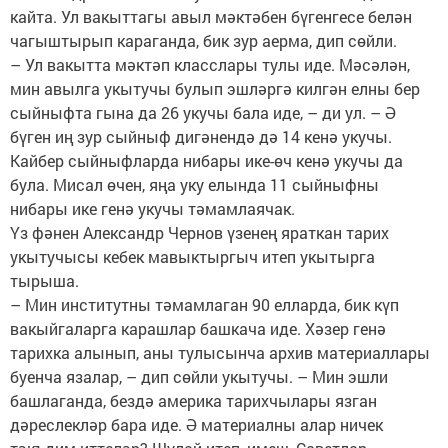
кайта. Ул вакыттагы авыл мәктәбен бүгенгесе белән
чагыштырып караганда, бик зур аерма, дип сөйли.
– Ул вакытта мәктәп класслары тулы иде. Мәсәлән,
мин авылга укытучы булып эшләргә килгән елны бер
сыйныфта гына да 26 укучы бала иде, – ди ул. – Ә
бүген иң зур сыйныф дигәнендә дә 14 кенә укучы.
Кайбер сыйныфларда нибары ике-өч кенә укучы да
була. Мисал өчен, яңа уку елында 11 сыйныфны
нибары ике генә укучы тәмамлаячак.
Үз фәнен Александр Чернов үзенең яраткан тарих
укытучысы кебек мавыктыргыч итеп укытырга
тырыша.
– Мин институтны тәмамлаган 90 елларда, бик күп
вакыйгаларга карашлар башкача иде. Хәзер генә
тарихка алынып, аны тулысынча архив материаллары
буенча язалар, – дип сөйли укытучы. – Мин эшли
башлаганда, бездә америка тарихчылары язган
дәреслекләр бара иде. Ә материалны алар ничек