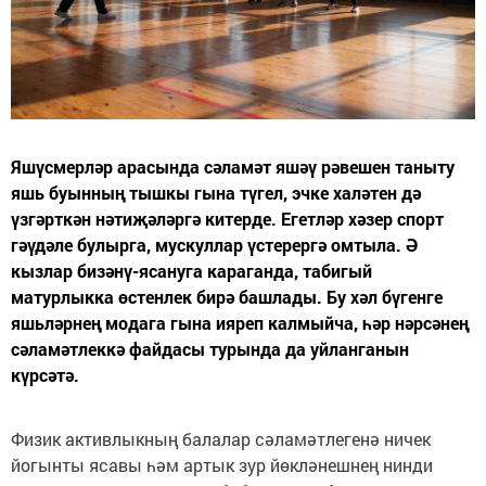
Яшүсмерләр арасында сәламәт яшәү рәвешен таныту
яшь буынның тышкы гына түгел, эчке халәтен дә
үзгәрткән нәтиҗәләргә китерде. Егетләр хәзер спорт
гәүдәле булырга, мускуллар үстерергә омтыла. Ә
кызлар бизәнү-ясануга караганда, табигый
матурлыкка өстенлек бирә башлады. Бу хәл бүгенге
яшьләрнең модага гына ияреп калмыйча, һәр нәрсәнең
сәламәтлеккә файдасы турында да уйланганын
күрсәтә.
Физик активлыкның балалар сәламәтлегенә ничек
йогынты ясавы һәм артык зур йөкләнешнең нинди