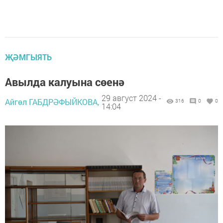
ҖӘМГЫЯТЬ
Авылда калуына сөенә
29 август 2024 -
Айгөл ГАБДРӘФЫЙКОВА,
316
0
0
14:04