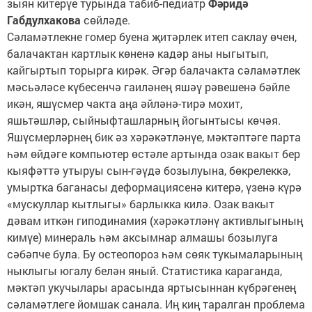
зыян китерүе турында табиб-педиатр
Фәридә
Габдулхакова
сөйләде.
Сәламәтлекне гомер буена җитәрлек итеп саклау өчен,
балачактан картлык көненә кадәр аны ныгытып,
кайгыртып торырга кирәк. Әгәр балачакта сәламәтлек
мәсьәләсе күбесенчә гаиләнең яшәү рәвешенә бәйле
икән, яшүсмер чакта аңа әйләнә-тирә мохит,
яшьтәшләр, сыйныфташларның йогынтысы көчәя.
Яшүсмерләрнең бик әз хәрәкәтләнүе, мәктәптәге парта
һәм өйдәге компьютер өстәле артында озак вакыт бер
кыяфәттә утыруы сын-гәүдә бозылуына, бөкрелеккә,
умыртка баганасы деформациясенә китерә, үзенә күрә
«мускуллар кытлыгы» барлыкка килә. Озак вакыт
дәвам иткән гиподинамия (хәрәкәтләнү активлыгының
кимүе) минераль һәм аксымнар алмашы бозылуга
сәбәпче була. Бу остеопороз һәм сөяк тукымаларының
ныклыгы югалу белән яный. Статистика караганда,
мәктәп укучылары арасында яртысыннан күбрәгенең
сәламәтлеге йомшак санала. Иң киң таралган проблема