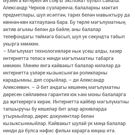
музейга китерелгән соңгы экспонат булып санала.
Александр Чернов сүзләренчә, балаларны мәктәп
предметлары, шул исәптән, тарих белән мавыктыру да
көннән-көн катлаулана бара. Бу төрле мәгълүматның
актив агымы белән дә бәйле, аны балалар
телефондагы төймәгә басып, шул ук секундта табып
укырга мөмкин.
– Мәгълүмат технологияләре нык үсеш алды, хәзер
интернетта теләсә нинди мәгълъматны табарга
мөмкин. Минем янга кайвакыт балалар киләләр дә
интернетта үзләре кызыксынган роликларны
карадыммы, дип сорыйлар, – ди Александр
Алексеевич. – Ә бит андагы кешенең мәгълүматны
дөресен сөйләвенә гарантия юк һәм моны балаларга
да җиткерергә кирәк. Интернетта кайбер мәгълүматны
тапшыручы бу кешеләр бит алар архивларда
утырмыйлар, дөрес документлар белән
кызыксынмыйлар. Кайвакыт шулай ук миңа балалар
нинди дә булса нәфис фильм карарга киңәш итә.