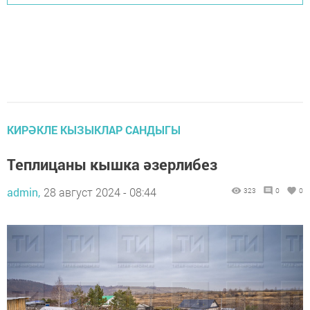
КИРӘКЛЕ КЫЗЫКЛАР САНДЫГЫ
Теплицаны кышка әзерлибез
admin,
28 август 2024 - 08:44
323
0
0