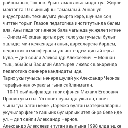
районының Покров- Урыстамак авылында туа. Җирле
мәктәптә 10 сыйныфны тәмамлый. Аннан ул
индустриаль техникумга укырга керә, шуннан соң
читтән торып Глазов педагогика институтында белем
ала. Аны педагог һөнәре бала чагында ук җәлеп иткән.
– Әнием 40 елдан артык рус теле укытучысы булып
эшләде, мин кечкенәдән аның дәресләренә йөрдем,
педагогик атмосфераны үзләштердем дип әйтергә
була, – дип сөйли Александр Алексеевич. – Моннан
тыш, абыйсы Василий Алатырев Ижевск шәһәрендә
педагогика фәннәре кандидаты иде.
Тарих укытучысы һөнәре шулай ук Александр Чернов
тарафыннан очраклы гына сайланмаган.
– 10-11 сыйныфларда тарих фәнен Михаил Егорович
Пронин укытты. Ул совет вузында укыган, совет
чыныгуы алган кеше. Дәрескә булган материалларны
укучылар фәнгә гашыйк булырлык итеп бирә белә иде
ул, – дип сөйли Александр Чернов.
Александр Алексеевич туган авылына 1998 елда эшкә