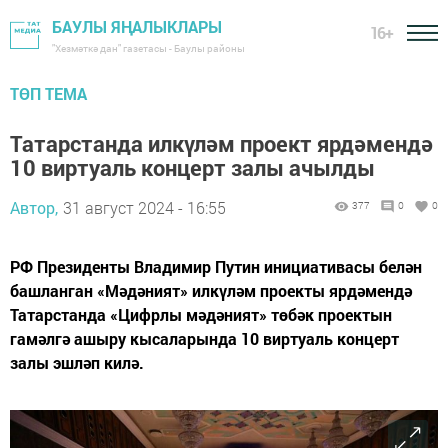
БАУЛЫ ЯҢАЛЫКЛАРЫ
16+
"Хезмәткә дан" газетасы - Баулы районы
ТӨП ТЕМА
Татарстанда илкүләм проект ярдәмендә
10 виртуаль концерт залы ачылды
Автор,
31 август 2024 - 16:55
377
0
0
РФ Президенты Владимир Путин инициативасы белән
башланган «Мәдәният» илкүләм проекты ярдәмендә
Татарстанда «Цифрлы мәдәният» төбәк проектын
гамәлгә ашыру кысаларында 10 виртуаль концерт
залы эшләп килә.