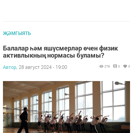
ҖӘМГЫЯТЬ
Балалар һәм яшүсмерләр өчен физик
активлыкның нормасы буламы?
Автор,
28 август 2024 - 19:00
278
0
0