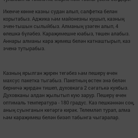
Икенче көнне казны судан алып, салфетка белән
корытабыз. Аджика һәм майонезны кушып, казның
эчен-тышын сылыйбыз. Алманың үзәген алып, 4
өлешкә бүләбез. Караҗимешне юабыз, төшен алабыз.
Аннары алманы кара җимеш белән катнаштырып, каз
эченә тутырабыз.
Казның ярылган җирен тегәбез һәм пешерү өчен
махсус пакетка тыгабыз. Пакетның өстен энә белән
берничә җирдән тишеп, духовкага 2 сәгатькә куябыз.
Духовканы алдан җылытып кую зарур. Пешерү өчен
оптималь температура - 180 градус. Каз пешкәннән соң,
аның суынганын көтәргә кирәк. Телемләп турап, алма
һәм караҗимеш белән бизәп табынга чыгаралар.