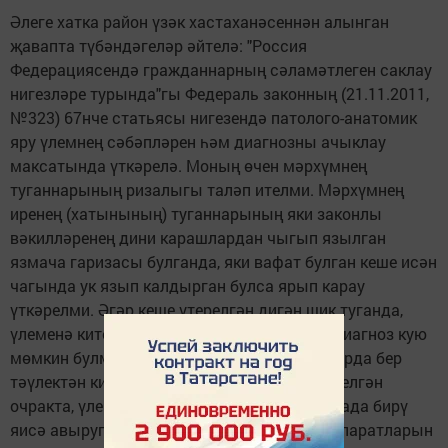
Әлеге хатка район үзәк хастаханәсеннән алынган
җавапта түбәндәгеләр әйтелә: "Россия
Федерациясендә гражданнарның сәламәтлеген саклау
нигезләре турында"гы Федераль законның (21.11.2011,
№323) 67нче статьясы нигезендә патолого-анатомик
яру үлемнең сәбәпләрен һәм диагнозны ачыклау
максатында үткәрелә. Моның өчен мәрхүмнең
туганнарының ризалыгы таләп ителми. Мәрхүмнең
иренең (хатынының) туганнарының яки законлы
вәкилләренең дини карашлардан чыгып язылган
язмача гаризасы булганда, яки вафат булган кеше исән
чагында ук язып калдырган булса ярып карау
үткәрелми. Әгәр кеше үтерелгән дигән шик туганда,
үлеменә китергән авыруына төгәл клиник диагноз кую
мөмкин булмаганда, аңа стационар шартларда бер
тәүлектән кимрәк медицина ярдәме күрсәтелгән
очракта, үлеменә даруларны артык күп дозада бирү
яисә авыруга аларны һәм диагностика препаратларын