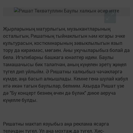
Җырларының матурлыгын, музыкантларының
осталыгын, Ришатның тыйнаклыгын һәм югары эчке
культурасын, костюмнарының зәвыклылыгын язып
тору да кирәкмәс, мөгаен. Аны укучыларыбыз болай да
белә. Игътибарны башкага юнәлтер идем. Баулы
тамашачысы бик таләпчән, аның күңелен эретү җиңел
түгел дип уйлыйм. Ә Ришатны халкыбыз чәчәкләргә
күмде, аңа басып алкышлады. Кемне генә шулай кабул
итә икән тагын баулылар, белмим. Ахырда Ришат үзе
дә "Бу концерт безнең өчен дә бүләк" диюе аеруча
күңелле булды.
Ришатны мактап язуыбыз аңа реклама ясарга
теләүдән түгел. Ул аңа мохтаҗ да түгел. Хис-