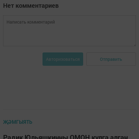
Нет комментариев
Отправить
Авторизоваться
ҖӘМГЫЯТЬ
Радик Юльяшкинны ОМОН кулга алган