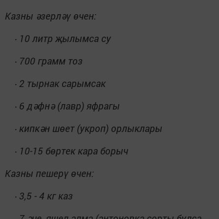
Казны әзерләү өчен:
10 литр җылымса су
·
700 грамм тоз
·
2 тырнак сарымсак
·
6 дәфнә (лавр) яфрагы
·
кипкән шөет (укроп) орлыклары
·
10-15 бөртек кара борыч
·
Казны пешерү өчен:
3,5 - 4 кг каз
·
7 әче, яшел алма (антоновка сорты булса
·