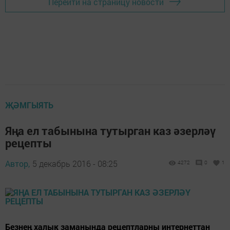
Перейти на страницу новости
ҖӘМГЫЯТЬ
Яңа ел табынына тутырган каз әзерләү
рецепты
Автор,
5 декабрь 2016 - 08:25
4272
0
1
Безнең халык заманында рецептларны интернеттан