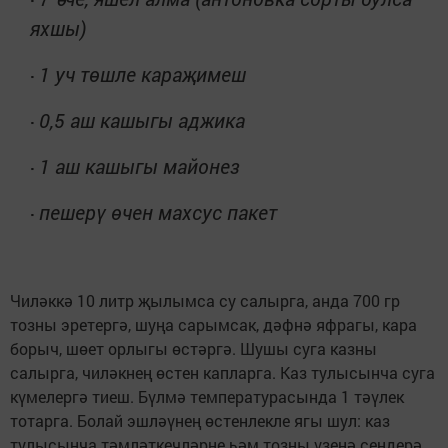
яхшы)
1 уч төшле караҗимеш
·
0,5 аш кашыгы аджика
·
1 аш кашыгы майонез
·
пешерү өчен махсус пакет
·
Чиләккә 10 литр җылымса су салырга, анда 700 гр
тозны эретергә, шуңа сарымсак, дәфнә яфрагы, кара
борыч, шөет орлыгы өстәргә. Шушы суга казны
салырга, чиләкнең өстен капларга. Каз тулысынча суга
күмелергә тиеш. Бүлмә температурасында 1 тәүлек
тотарга. Болай эшләүнең өстенлекле ягы шул: каз
тулысынча тәмләткечләрне һәм тозны үзенә сеңдерә.