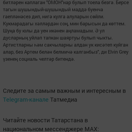
битләрен каплаган "ОМОН"нар булып тоела безгә. Берсе
тагын шушындый-шушындый маддә буенча
гаепләнәсез дип, нигә кулга алуларын сөйли.
Кукмарадагы хәлләрдән соң, мин барысын да көттем.
Шуңа бу юлы да уен икәнен аңламадым. Ә ул
дусларның уйлап тапкан шаяртуы булып чыкты.
Артистларны һәм сакчыларны алдан ук кисәтеп куйган
алар, без Артем белән белмичә калганбыз", ди Elvin Grey
үзенең социаль челтәр битендә.
Следите за самым важным и интересным в
Telegram-канале
Татмедиа
Читайте новости Татарстана в
национальном мессенджере MАХ: