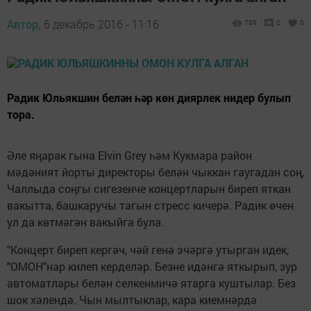
Автор,
6 декабрь 2016 - 11:16
789
0
0
Радик Юльякшин белән һәр көн диярлек нидер булып
тора.
Әле яңарак гына Elvin Grey һәм Кукмара район
мәдәният йорты директоры белән чыккан гаугадан соң,
Чаллыда соңгы сигезенче концертларын биреп яткан
вакытта, башкаручы тагын стресс кичерә. Радик өчен
ул да көтмәгән вакыйга була.
"Концерт биреп кергәч, чәй генә эчәргә утырган идек,
"ОМОН"нар килеп керделәр. Безне идәнгә яткырып, зур
автоматлары белән селкенмичә ятарга куштылар. Без
шок хәлендә. Чын мылтыклар, кара киемнәрдә