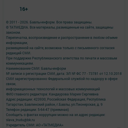
16+
© 2011 - 2026. Бавлы-информ. Все права защищены.
© ТАТМЕДИА. Все материалы, размещенные на сайте, защищены
законом.
Перепечатка, воспроизведение и распространение в любом объеме
информации,
размещенной на сайте, возможна только с письменного согласия
редакций СМИ.
При поддержке Республиканского агентства по печати и массовым
коммуникациям.
Наименование СМИ: Бавлы-информ
№ записи о регистрации СМИ, дата: ЭЛ № ФС 77 - 73781 от 12.10.2018
СМИ зарегистрированно Федеральной службой по надзору в сфере
связи,
информационных технологий и массовых коммуникаций
ФИО главного редактора: Кандаурова Мария Сергеевна
Адрес редакции: 423930, Российская Федерация, Республика
Татарстан, Бавлинский район, г.Бавлы, ул.Пионерская, д. 9
Телефон редакции: 5-64-47 (приемная)
Сообщить о фактах коррупции можно на эл.адрес редакции:
slava_trudu@bk.ru
Учредитель СМИ: АО «ТАТМЕДИА»