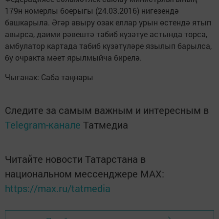
179н номерлы боерыгы (24.03.2016) нигезендә
башкарыла. Әгәр авыру озак еллар урын өстендә ятып
авырса, даими рәвештә табиб күзәтүе астында торса,
амбулатор картада табиб күзәтүләре язылып барылса,
бу очракта мәет ярылмыйча бирелә.
Чыганак: Саба таңнары
Следите за самым важным и интересным в
Telegram-канале
Татмедиа
Читайте новости Татарстана в
национальном мессенджере MАХ:
https://max.ru/tatmedia