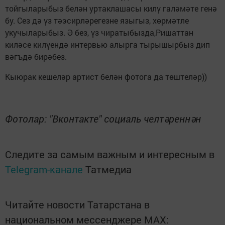
тойгыларыбыз белән уртаклашасы килү галәмәте генә
бу. Сез дә үз тәэсирләрегезне языгыз, хөрмәтле
укучыларыбыз. Ә без, үз чиратыбызда,Ришаттан
киләсе килүендә интервью алырга тырышырбыз дип
вәгъдә бирәбез.
Кыюрак кешеләр артист белән фотога да төштеләр))
Фотолар: "Вконтакте" cоциаль челтәреннән
Следите за самым важным и интересным в
Telegram-канале
Татмедиа
Читайте новости Татарстана в
национальном мессенджере MАХ: