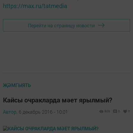
https://max.ru/tatmedia
Перейти на страницу новости
ҖӘМГЫЯТЬ
Кайсы очракларда мәет ярылмый?
Автор,
6 декабрь 2016 - 10:01
803
0
0