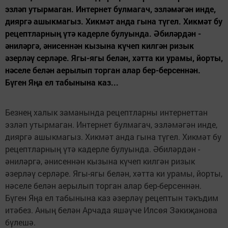
эзләп утырмаган. Интернет булмагач, эзләмәгән инде,
дияргә ашыкмагыз. Хикмәт анда гына түгел. Хикмәт бу
рецептларның үтә кадерле булуында. Әбиләрдән -
әниләргә, әнисеннән кызына күчеп килгән ризык
әзерләү серләре. Ягы-ягы белән, хәтта ки урамы, йорты,
нәселе белән аерылып торган алар бер-берсеннән.
Бүген Яңа ел табынына каз...
Безнең халык заманында рецептларны интернеттан
эзләп утырмаган. Интернет булмагач, эзләмәгән инде,
дияргә ашыкмагыз. Хикмәт анда гына түгел. Хикмәт бу
рецептларның үтә кадерле булуында. Әбиләрдән -
әниләргә, әнисеннән кызына күчеп килгән ризык
әзерләү серләре. Ягы-ягы белән, хәтта ки урамы, йорты,
нәселе белән аерылып торган алар бер-берсеннән.
Бүген Яңа ел табынына каз әзерләү рецептын тәкъдим
итәбез. Аның белән Арчада яшәүче Илсөя Зәкиҗанова
бүлешә.