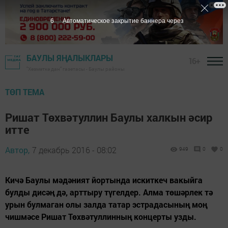
5
Автоматическое закрытие баннера через
БАУЛЫ ЯҢАЛЫКЛАРЫ
16+
"Хезмәткә дан" газетасы - Баулы районы
ТӨП ТЕМА
Ришат Төхвәтуллин Баулы халкын әсир
итте
Автор,
7 декабрь 2016 - 08:02
949
0
0
Кичә Баулы мәдәният йортында искиткеч вакыйга
булды дисәң дә, арттыру түгелдер. Алма төшәрлек тә
урын булмаган олы залда татар эстрадасының моң
чишмәсе Ришат Төхвәтуллинның концерты узды.