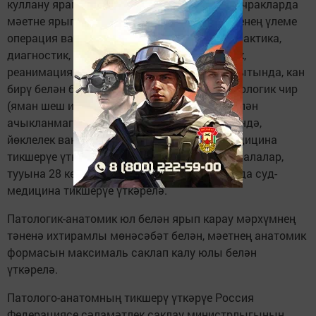
куллану ярамаган булган дигән шик туган очракларда
мәетне ярып карау үткәрелә. Шулай ук кешенең үлеме
операция вакытында яки аннан соң профилактика,
диагностик, инструменталь, анестезиологик,
реанимация, дәвалау чаралары үткәрү вакытында, кан
бирү белән бәйле булган, йогышлы һәм онкологик чир
(яман шеш икәнлеге гистологик тикшерү белән
ачыкланмаган булса) белән авырудан үлгәндә,
йөклелек вакытында үлеп киткәндә суд-медицина
тикшерүе үткәрелә. Моннан тыш үле туган балалар,
тууына 28 көне тулмыйча үлгән балаларга да суд-
медицина тикшерүе үткәрелә.
Патологик-анатомик юл белән ярып карау мәрхүмнең
тәненә ихтирамлы мөнәсәбәт белән, мәетнең анатомик
формасын максималь саклап калу юлы белән
үткәрелә.
Патолого-анатомның тикшерү үткәрүе Россия
Федерациясе сәламәтлек саклау министрлыгының