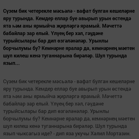
Сүзем бик четерекле мәсьәлә - вафат булган кешеләрне
яру турында. Кемдер еллар буе авырып урын өстендә
ята һәм аны ярмыйча җирләргә ярамый. Мәчеттә
бабайлар зар елый. Үлүең бер хәл, гәүдәне
турыйсылары бар дип өзгәләнәләр. Урынлы
борчылумы бу? Кемнәрне яралар да, кемнәрнең мәетен
шул килеш кенә туганнарына бирәләр. Шул турында
язып...
Сүзем бик четерекле мәсьәлә - вафат булган кешеләрне
яру турында. Кемдер еллар буе авырып урын өстендә
ята һәм аны ярмыйча җирләргә ярамый. Мәчеттә
бабайлар зар елый. Үлүең бер хәл, гәүдәне
турыйсылары бар дип өзгәләнәләр. Урынлы
борчылумы бу? Кемнәрне яралар да, кемнәрнең мәетен
шул килеш кенә туганнарына бирәләр. Шул турында
язып чыксагыз иде? - дип яза укучы Хәлил Мортазин.