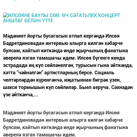
Мәдәният йорты бусагасын атлап кергәндә Илсөя
Бәдретдиновадан интервью алырга килгән хәбәрче
булсам, кайтып киткәндә инде җырчының фанатына
әверелә язган тамашачы идем. Илсөя бүгенге көндә
эстрадада иң күп сөйләнелгән, турысын гына әйткәндә,
хәтта "чәйнәлгән" артистларның берсе. Социаль
челтәрләрдән күренгәнчә, иҗатыннан бигрәк үзен,
шәхси тормышын күп сөйлиләр. Быел аеруча. Сәхнәдән
үзе әйткәнчә,...
Мәдәният йорты бусагасын атлап кергәндә Илсөя
Бәдретдиновадан интервью алырга килгән хәбәрче
булсам, кайтып киткәндә инде җырчының фанатына
әверелә язган тамашачы идем.