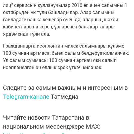
лиц" сервисын кулланучылар 2016 ел өчен салымны 1
октябрьдән үк түли башладылар. Алар салымны
гаиләдәге башка кешеләр өчен дә, аларның шәхси
кабинетларына кереп, үзләренең банк карталары
ярдәмендә түли ала.
Гражданнарга исәпләнгән милек салымнары күләме
100 сумнан артмаса, быел салым белдерүе килмәячәк.
Ул салым суммасы 100 сумнан арткач яки салып
исәпләнелгән өч еллык срок үткәч киләчәк.
Следите за самым важным и интересным в
Telegram-канале
Татмедиа
Читайте новости Татарстана в
национальном мессенджере MАХ: