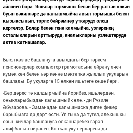
әйлэнеп бара. Яшьләр тормышы белән бер рәттән өлкән
буын вәкилләре дә калышмыйча авыл тормышы белэн
кызыксынып, төрле бәйрәмнәр уткәрудэ өлеш
кертәлэр. Болар белән генә калмыйча, узләренең
осталыкларын арттыруда, яналыкларны узләштерудә
актив катнашалар.
Быел көз ае башлануга авылдагы бер төркем
пенсионерлар компьютер грамотасына өйрәнү өчен
кумәк көч белән һәр көнне мәктәпкә җыелып укуларын
башлады. Бу укуларга 15 өлкән яшьтәге кеше йөри.
-Бер дәрес тә калдырмыйча йорибез, яшьләрдән,
оныкларыбыздан калышмыйк әле, - ди Рүзилә
Әбүзарова. - Заманадан калышмаска дигән фикер
барыбызга да дәрт өсти. Ул гына да түгел, әле,кышкы
озын кичләр башлануга өлкәннәребез гарәп
әлифбасын өйрәнеп, Коръән уку серләренә дә