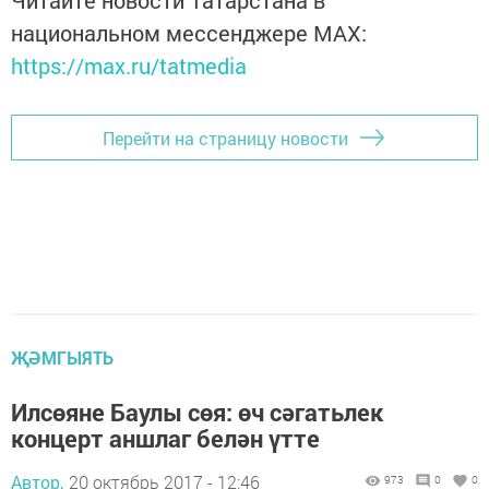
Читайте новости Татарстана в
национальном мессенджере MАХ:
https://max.ru/tatmedia
Перейти на страницу новости
ҖӘМГЫЯТЬ
Илсөяне Баулы сөя: өч сәгатьлек
концерт аншлаг белән үтте
Автор,
20 октябрь 2017 - 12:46
973
0
0