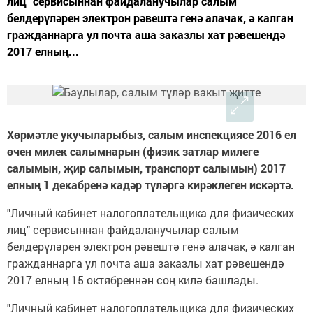
лиц" сервисыннан файдаланучылар салым
белдерүләрен электрон рәвештә генә алачак, ә калган
гражданнарга ул почта аша заказлы хат рәвешендә
2017 елның...
Хөрмәтле укучыларыбыз, салым инспекциясе 2016 ел
өчен милек салымнарын (физик затлар милеге
салымын, җир салымын, транспорт салымын) 2017
елның 1 декабренә кадәр түләргә кирәклеген искәртә.
"Личный кабинет налогоплательщика для физических
лиц" сервисыннан файдаланучылар салым
белдерүләрен электрон рәвештә генә алачак, ә калган
гражданнарга ул почта аша заказлы хат рәвешендә
2017 елның 15 октябреннән соң килә башлады.
"Личный кабинет налогоплательщика для физических