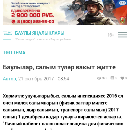
БАУЛЫ ЯҢАЛЫКЛАРЫ
16+
"Хезмәткә дан" газетасы - Баулы районы
ТӨП ТЕМА
Баулылар, салым түләр вакыт җитте
Автор,
21 октябрь 2017 - 08:54
922
0
0
Хөрмәтле укучыларыбыз, салым инспекциясе 2016 ел
өчен милек салымнарын (физик затлар милеге
салымын, җир салымын, транспорт салымын) 2017
елның 1 декабренә кадәр түләргә кирәклеген искәртә.
"Личный кабинет налогоплательщика для физических