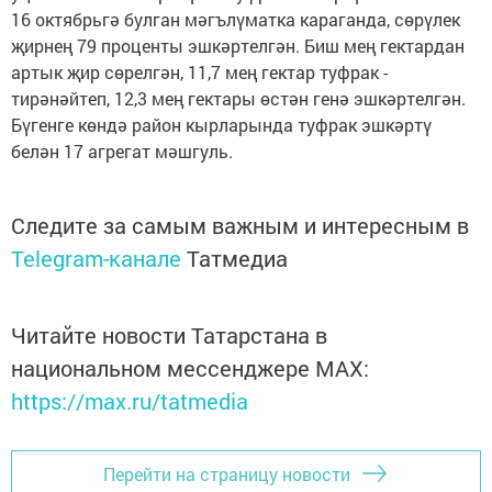
16 октябрьгә булган мәгълүматка караганда, сөрүлек
җирнең 79 проценты эшкәртелгән. Биш мең гектардан
артык җир сөрелгән, 11,7 мең гектар туфрак -
тирәнәйтеп, 12,3 мең гектары өстән генә эшкәртелгән.
Бүгенге көндә район кырларында туфрак эшкәртү
белән 17 агрегат мәшгуль.
Следите за самым важным и интересным в
Telegram-канале
Татмедиа
Читайте новости Татарстана в
национальном мессенджере MАХ:
https://max.ru/tatmedia
Перейти на страницу новости