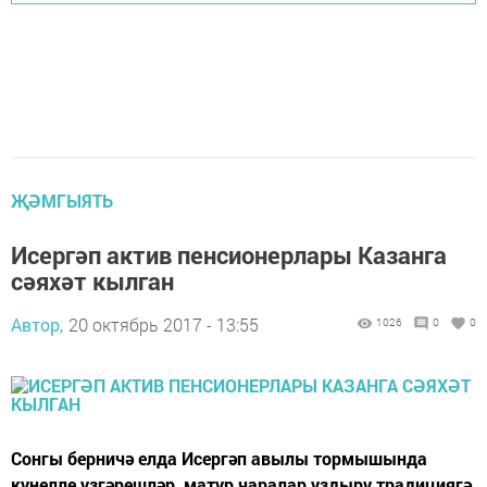
ҖӘМГЫЯТЬ
Исергәп актив пенсионерлары Казанга
сәяхәт кылган
Автор,
20 октябрь 2017 - 13:55
1026
0
0
Сонгы берничә елда Исергәп авылы тормышында
кунелле узгәрешләр, матур чаралар уздыру традициягә