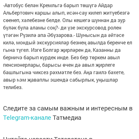
-Автобус белән Кремльгә барып төшүгә Айдар
Альбертович каршы алып, исән-сау килеп житүебезгә
сөенеп, хәлебезне белде. Олы кешегә шуннан да зур
бүләк була аламы соң?- ди үзе экскурсовод ролен
үтәгән Рүзилә апа Әбүзарова.- Шунысын да әйтәсе
килә, мондый экскурсияләр безнең авылда беренче ел
гына түгел. Изге Болгар җирләрен дә, Казанны да
берничэ барып күрдек инде. Без бер төркем авыл
пенсионерлары, барысы өчен дә авыл җирлеге
башлыгына чиксез рәхмәтле без. Аңа гаилэ бәхете,
авыр һэм җаваплы эшендә сабырлык, уңышлар
телибез.
Следите за самым важным и интересным в
Telegram-канале
Татмедиа