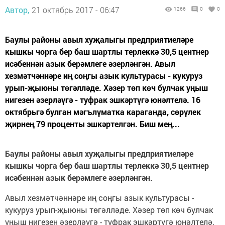
Автор,
21 октябрь 2017 - 06:47
1266
0
0
Баулы районы авыл хуҗалыгы предприятиеләре
кышкы чорга бер баш шартлы терлеккә 30,5 центнер
исәбеннән азык берәмлеге әзерләнгән. Авыл
хезмәтчәннәре иң соңгы азык культурасы - кукуруз
урып-җыюны төгәлләде. Хәзер төп көч булчак уңыш
нигезен әзерләүгә - туфрак эшкәртүгә юнәлтелә. 16
октябрьгә булган мәгълүматка караганда, сөрүлек
җирнең 79 проценты эшкәртелгән. Биш мең...
Баулы районы авыл хуҗалыгы предприятиеләре
кышкы чорга бер баш шартлы терлеккә 30,5 центнер
исәбеннән азык берәмлеге әзерләнгән.
Авыл хезмәтчәннәре иң соңгы азык культурасы -
кукуруз урып-җыюны төгәлләде. Хәзер төп көч булчак
уңыш нигезен әзерләүгә - туфрак эшкәртүгә юнәлтелә.