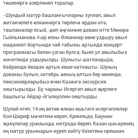
төшенергә әзерләнеп торалар.
- Шундый матур башлангычларны хуплап, авыл
житәкчелеге өлкәннәргә төрлечә ярдәм итә,
ташламалар ясый, -дип әңгәмәне дәвам итте Мөнирә
Гыйльманова.-Һәр елны Өлкәннәр көне уздыру авыл
мәдәният йортында чәй табыны артында концерт
программасы белән узган булса, быел ул авылыбыз
мәчетендә уздырылды. Шунысы шатландыра,
бәйрәмдә йөздән артык кеше катнашты. Шуның
дәвамы булып, октябрь аеның алтын бер көнендә,
пенсионерларыбыз өчен Казанга экскурсия
оештырылды. Бу чараны Исергәп авыл җирлеге
башлыгы Айдар Әгълиуллин оештырды.
Шулай итеп, 14 иң актив өлкән яшьтәге исергәплеләр
Кол-Шәриф мәчетенә кереп, Кремльдә, Бауман
җәяүлеләр урамында, метрода йөреп, Казан шәһәренең
иң матур урыннарын күреп кайту бәхетенә ирешкән.