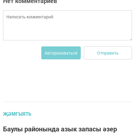
Нет комментариев
Отправить
Авторизоваться
ҖӘМГЫЯТЬ
Баулы районында азык запасы әзер