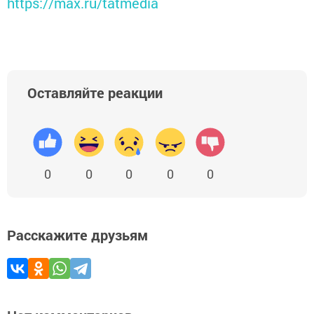
https://max.ru/tatmedia
Оставляйте реакции
0
0
0
0
0
Расскажите друзьям