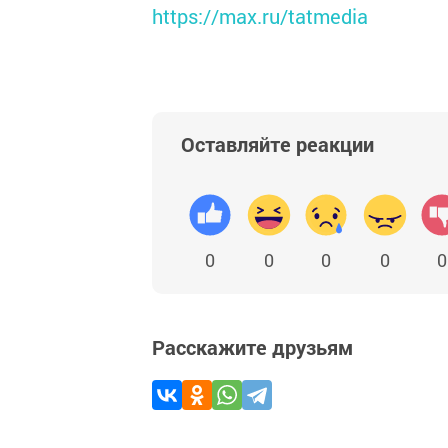
https://max.ru/tatmedia
Оставляйте реакции
0
0
0
0
0
Расскажите друзьям