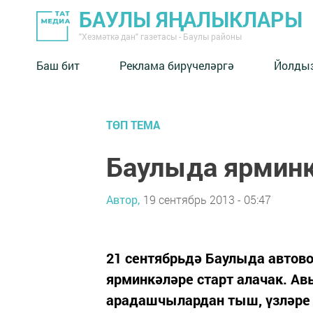
БАУЛЫ ЯҢАЛЫКЛАРЫ
"Хезмәткә дан" газетасы - Баулы районы
Баш бит
Реклама бирүчеләргә
Йолды
ТӨП ТЕМА
Баулыда ярминк
Автор,
19 сентябрь 2013 - 05:47
21 сентябрьдә Баулыда автов
ярминкәләре старт алачак. А
арадашчылардан тыш, үзләре 