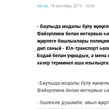
Автор,
18 сентябрь 2013 - 16:54
- Баулыда модалы булу җиңел
Фәйзуллина белән интервью һ
җирлеге башлыклары полиция 
дип саный - Юл-транспорт һәл
Бодай белән уңмадык, ә менә 
хәзер терминал аша язылырга.
- Баулыда модалы булу җиңел
Фәйзуллина белән интервью һ
- Эшлекле дүшәмбе: авыл җир