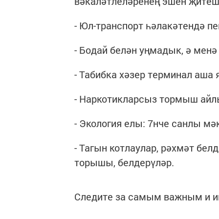
вәкаләтлеләренең эшен җитеш
- Юл-транспорт һәлакәтендә п
- Бодай белән уңмадык, ә менә
- Табибка хәзер терминал аша
- Наркотикларсыз тормыш айл
- Экология елы: 7нче санлы мә
- Тагын котлаулар, рәхмәт бел
торышы, белдерүләр.
Следите за самым важным и 