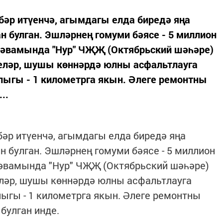
әр итүенчә, агымдагы елда биредә яңа
 булган. Эшләрнең гомуми бәясе - 5 миллион
 дәвамында "Нур" ЧҖҖ (Октябрьский шәһәре)
еләр, шушы көннәрдә юлны асфальтлауга
ыгы - 1 километрга якын. Әлеге ремонтны
..
әр итүенчә, агымдагы елда биредә яңа
 булган. Эшләрнең гомуми бәясе - 5 миллион
дәвамында "Нур" ЧҖҖ (Октябрьский шәһәре)
ләр, шушы көннәрдә юлны асфальтлауга
ыгы - 1 километрга якын. Әлеге ремонтны
булган инде.