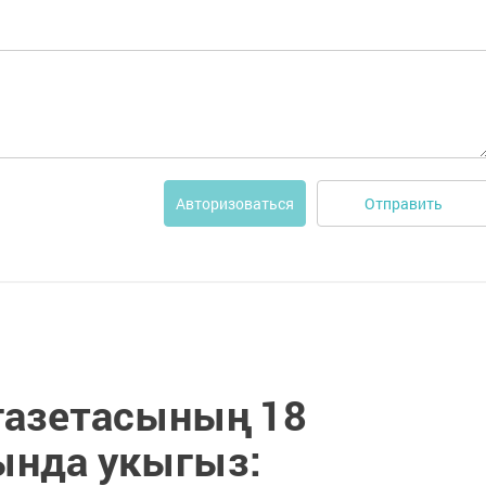
Отправить
Авторизоваться
 газетасының 18
ында укыгыз: