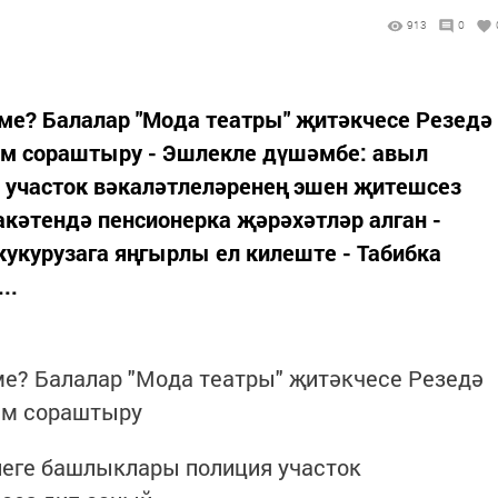
913
0
ме? Балалар "Мода театры" җитәкчесе Резедә
әм сораштыру - Эшлекле дүшәмбе: авыл
участок вәкаләтлеләренең эшен җитешсез
акәтендә пенсионерка җәрәхәтләр алган -
кукурузага яңгырлы ел килеште - Табибка
..
ме? Балалар "Мода театры" җитәкчесе Резедә
әм сораштыру
леге башлыклары полиция участок