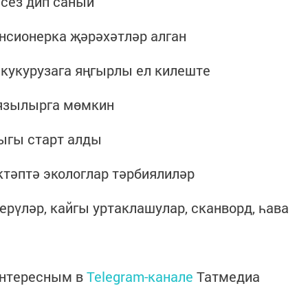
сез дип саный
енсионерка җәрәхәтләр алган
 кукурузага яңгырлы ел килеште
 язылырга мөмкин
ыгы старт алды
ктәптә экологлар тәрбиялиләр
дерүләр, кайгы уртаклашулар, сканворд, һава
интересным в
Telegram-канале
Татмедиа