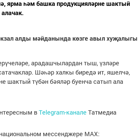
чә, ярма һәм башка продукцияләрне шактый
 алачак.
окзал алды мәйданында көзге авыл хуҗалыгы
рүчеләре, арадашчылардан тыш, үзләре
атачаклар. Шәһәр халкы биредә ит, яшелчә,
е шактый түбән бәяләр буенча сатып ала
интересным в
Telegram-канале
Татмедиа
в национальном мессенджере MАХ: