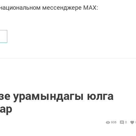
в национальном мессенджере MАХ:
зе урамындагы юлга
ар
936
0