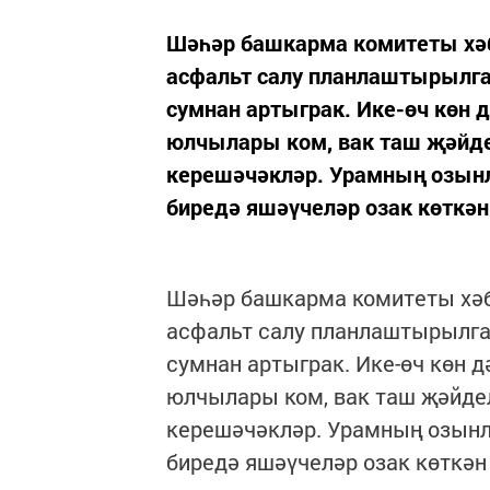
Шәһәр башкарма комитеты хәб
асфальт салу планлаштырылган
сумнан артыграк. Ике-өч көн
юлчылары ком, вак таш җәйд
керешәчәкләр. Урамның озынл
биредә яшәүчеләр озак көткән.
Шәһәр башкарма комитеты хәб
асфальт салу планлаштырылган
сумнан артыграк. Ике-өч көн 
юлчылары ком, вак таш җәйде
керешәчәкләр. Урамның озынл
биредә яшәүчеләр озак көткән 