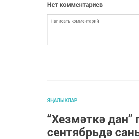
Нет комментариев
ЯҢАЛЫКЛАР
“Хезмәткә дан”
сентябрьдә сан