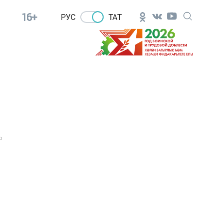
16+
РУС
ТАТ
0