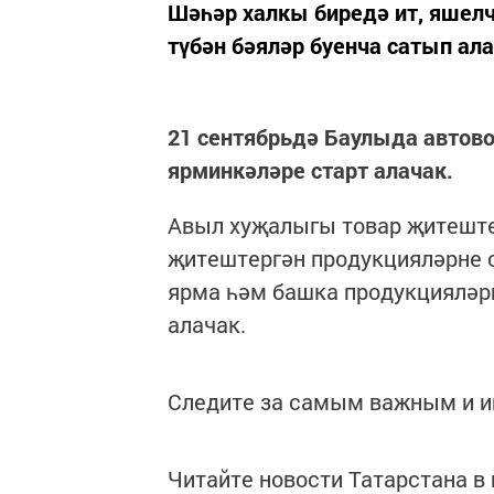
Шәһәр халкы биредә ит, яшел
түбән бәяләр буенча сатып ала
21 сентябрьдә Баулыда автов
ярминкәләре старт алачак.
Авыл хуҗалыгы товар җитеште
җитештергән продукцияләрне с
ярма һәм башка продукцияләрн
алачак.
Следите за самым важным и 
Читайте новости Татарстана 