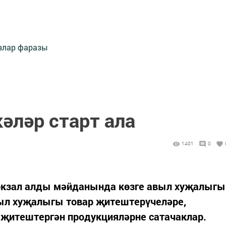
злар фаразы
әләр старт ала
1401
0
окзал алды мәйданында көзге авыл хуҗалыгы
выл хуҗалыгы товар җитештерүчеләре,
җитештергән продукцияләрне сатачаклар.