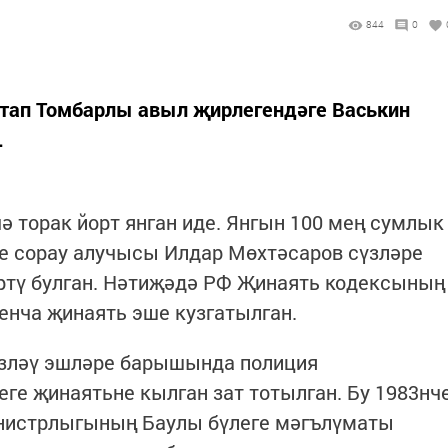
844
0
отап Томбарлы авыл җирлегендәге Васькин
.
ә торак йорт янган иде. Янгын 100 мең сумлык
ге сорау алучысы Илдар Мөхтәсаров сүзләре
өртү булган. Нәтиҗәдә РФ Җинаять кодексының
енча җинаять эше кузгатылган.
-эзләү эшләре барышында полиция
ге җинаятьне кылган зат тотылган. Бу 1983нч
нистрлыгының Баулы бүлеге мәгълүматы