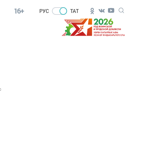
16+
РУС
ТАТ
0