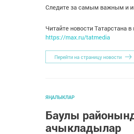
Следите за самым важным и 
Читайте новости Татарстана 
https://max.ru/tatmedia
Перейти на страницу новости
ЯҢАЛЫКЛАР
Баулы районынд
ачыкладылар