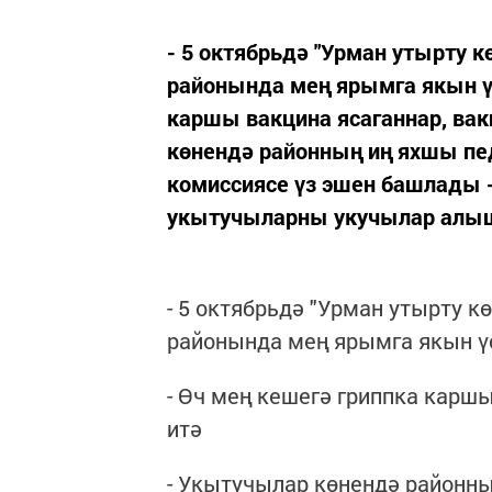
- 5 октябрьдә "Урман утырту 
районында мең ярымга якын ү
каршы вакцина ясаганнар, ва
көнендә районның иң яхшы пе
комиссиясе үз эшен башлады -
укытучыларны укучылар алы
- 5 октябрьдә "Урман утырту 
районында мең ярымга якын 
- Өч мең кешегә гриппка карш
итә
- Укытучылар көнендә районн