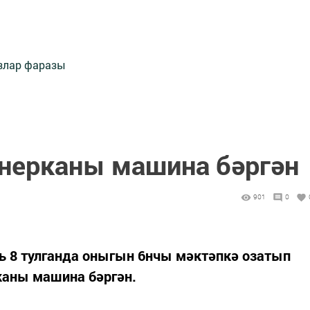
злар фаразы
нерканы машина бәргән
901
0
ь 8 тулганда оныгын 6нчы мәктәпкә озатып
каны машина бәргән.