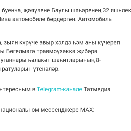
уенча, җәяүлене Баулы шәһәренең 32 яшьле
Нива автомобиле бәрдергән. Автомобиль
, зыян күрүче авыр хәлдә һәм аны күчереп
ны Бөгелмәгә травмоүзәккә җибәрә
туганнары һәлакәт шаһитларының 8-
ратуларын үтенәләр.
интересным в
Telegram-канале
Татмедиа
в национальном мессенджере MАХ: