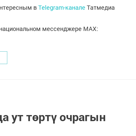
интересным в
Telegram-канале
Татмедиа
в национальном мессенджере MАХ:
а ут төртү очрагын