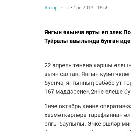
Автор,
7 октябрь 2013 - 16:55
Янгын якынча ярты ел элек П
Туйралы авылында булган иде
22 апрель төненә каршы өлешч
зыян салган. Янгын күзәтчеле
буенча, янгынның сәбәбе ут т
167 маддәсенең 2нче өлеше бу
1нче октябрь көнне оператив
хезмәткәрләре тарафыннан әле
елгы баулылы. Эчке эшләр ми