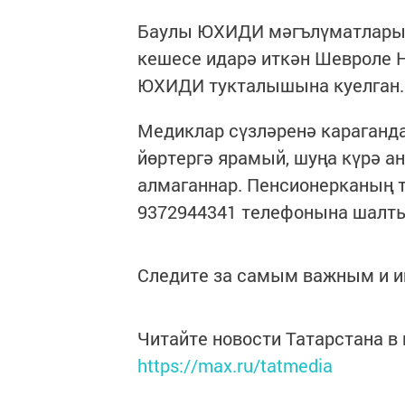
Баулы ЮХИДИ мәгълүматлары б
кешесе идарә иткән Шевроле 
ЮХИДИ тукталышына куелган.
Медиклар сүзләренә караганда
йөртергә ярамый, шуңа күрә а
алмаганнар. Пенсионерканың 
9372944341 телефонына шалты
Следите за самым важным и 
Читайте новости Татарстана 
https://max.ru/tatmedia