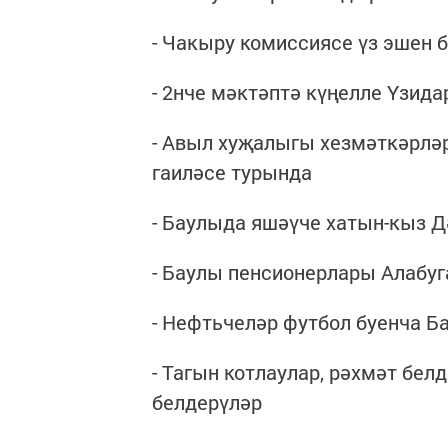
- Чакыру комиссиясе үз эшен
- 2нче мәктәптә күңелле Үзи
- Авыл хуҗалыгы хезмәткәрлә
гаиләсе турында
- Баулыда яшәүче хатын-кыз 
- Баулы пенсионерлары Алабу
- Нефтьчеләр футбол буенча 
- Тагын котлаулар, рәхмәт бел
белдерүләр