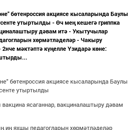
көне" бөтенроссия акциясе кысаларында Баулы
сенте утыртылды - Өч мең кешегә гриппка
кциналаштыру дәвам итә - Укытучылар
дагогларын хөрмәтләделәр - Чакыру
 2нче мәктәптә күңелле Үзидарә көне:
штырды...
көне" бөтенроссия акциясе кысаларында Баулы
үсенте утыртылды
ы вакцина ясаганнар, вакциналаштыру дәвам
ың иң яхшы педагогларын хөрмәтләделәр