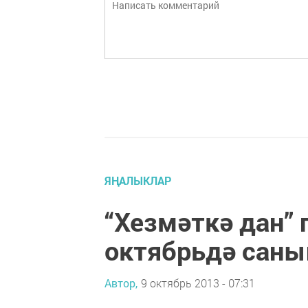
ЯҢАЛЫКЛАР
“Хезмәткә дан”
октябрьдә саны
Автор,
9 октябрь 2013 - 07:31