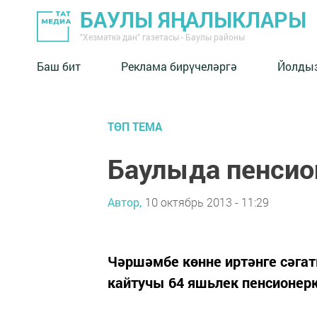
БАУЛЫ ЯҢАЛЫКЛАРЫ
"Хезмәткә дан" газетасы - Баулы районы
Баш бит
Реклама бирүчеләргә
Йолды
ТӨП ТЕМА
Баулыда пенсио
Автор,
10 октябрь 2013 - 11:29
Чәршәмбе көнне иртәнге сәгат
кайтучы 64 яшьлек пенсионер