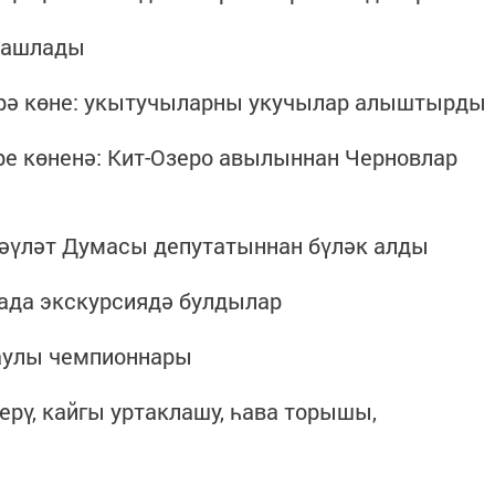
 башлады
дарә көне: укытучыларны укучылар алыштырды
ре көненә: Кит-Озеро авылыннан Черновлар
Дәүләт Думасы депутатыннан бүләк алды
гада экскурсиядә булдылар
Баулы чемпионнары
дерү, кайгы уртаклашу, һава торышы,