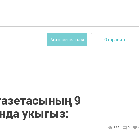
Отправить
Авторизоваться
 газетасының 9
нда укыгыз:
825
0