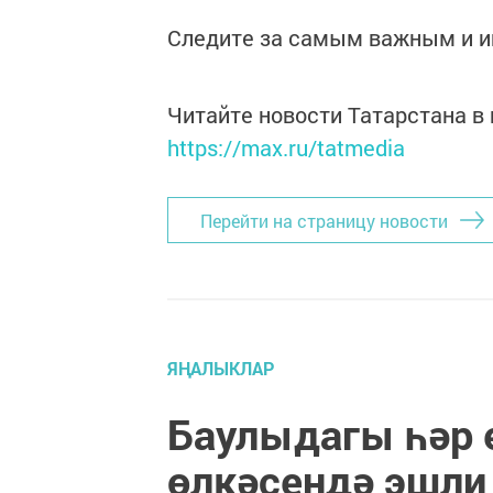
Следите за самым важным и 
Читайте новости Татарстана 
https://max.ru/tatmedia
Перейти на страницу новости
ЯҢАЛЫКЛАР
Баулыдагы һәр 
өлкәсендә эшли