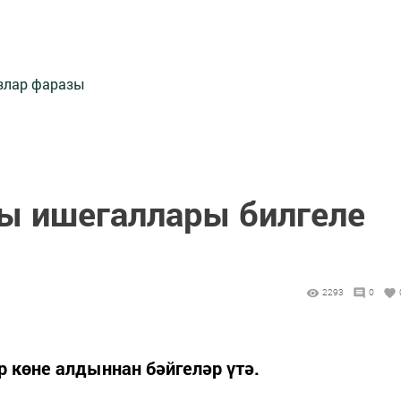
злар фаразы
ы ишегаллары билгеле
2293
0
 көне алдыннан бәйгеләр үтә.