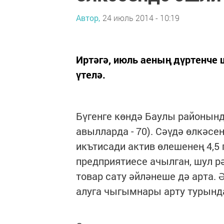
Автор,
24 июль 2014 - 10:19
Иртәгә, июль аеның дүртенче 
үтелә.
Бүгенге көндә Баулы районында
авылларда - 70). Сәүдә өлкәсе
икътисади актив өлешенең 4,5 
предприятиесе ачылган, шул р
товар сату әйләнеше дә арта.
алуга чыгымнары арту турында