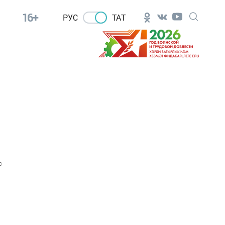
16+
РУС
ТАТ
0