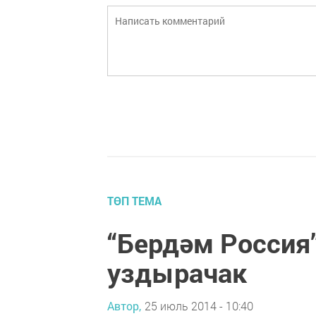
ТӨП ТЕМА
“Бердәм Россия
уздырачак
Автор,
25 июль 2014 - 10:40