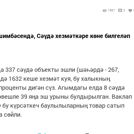
1587
0
шимбәсендә, Сәүдә хезмәткәре көне билгеләп
 337 сәүдә объекты эшли (шәһәрдә - 267,
ндә 1632 кеше хезмәт куя, бу халыкның
проценты дигән сүз. Агымдагы елда 8 сәүдә
әвешле 39 яңа эш урыны булдырылган. Ваклап
 Ә бу күрсәткеч баулылыларның товар сатып
 сөйли.