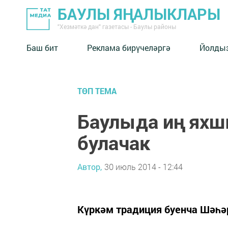
БАУЛЫ ЯҢАЛЫКЛАРЫ
"Хезмәткә дан" газетасы - Баулы районы
Баш бит
Реклама бирүчеләргә
Йолды
ТӨП ТЕМА
Баулыда иң яхш
булачак
Автор,
30 июль 2014 - 12:44
Күркәм традиция буенча Шәһәр