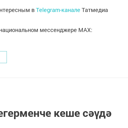
интересным в
Telegram-канале
Татмедиа
в национальном мессенджере MАХ:
егерменче кеше сәүдә