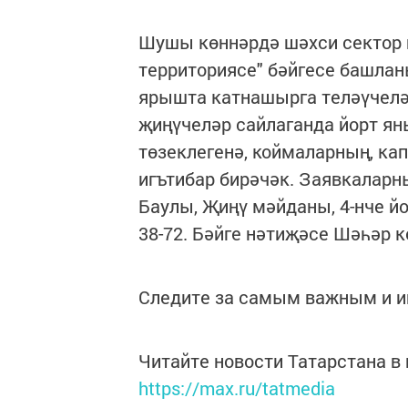
Шушы көннәрдә шәхси сектор 
территориясе" бәйгесе башла
ярышта катнашырга теләүчелә
җиңүчеләр сайлаганда йорт я
төзеклегенә, коймаларның, к
игътибар бирәчәк. Заявкаларн
Баулы, Җиңү мәйданы, 4-нче йо
38-72. Бәйге нәтиҗәсе Шәһәр к
Следите за самым важным и 
Читайте новости Татарстана 
https://max.ru/tatmedia