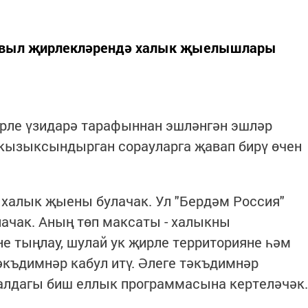
 авыл җирлекләрендә халык җыелышлары
рле үзидарә тарафыннан эшләнгән эшләр
 кызыксындырган сорауларга җавап бирү өчен
 халык җыены булачак. Ул "Бердәм Россия"
ачак. Аның төп максаты - халыкны
 тыңлау, шулай ук җирле территорияне һәм
әкъдимнәр кабул итү. Әлеге тәкъдимнәр
 алдагы биш еллык программасына кертеләчәк.