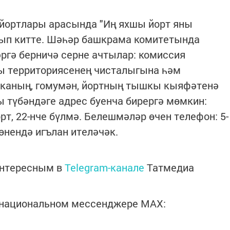
йортлары арасында "Иң яхшы йорт яны
нып китте. Шәһәр башкрама комитетында
ргә берничә серне ачтылар: комиссия
ны территориясенең чисталыгына һәм
апканың, гомумән, йортның тышкы кыяфәтенә
ы түбәндәге адрес буенча бирергә мөмкин:
рт, 22-нче бүлмә. Белешмәләр өчен телефон: 5-
өнендә игълан ителәчәк.
интересным в
Telegram-канале
Татмедиа
в национальном мессенджере MАХ: