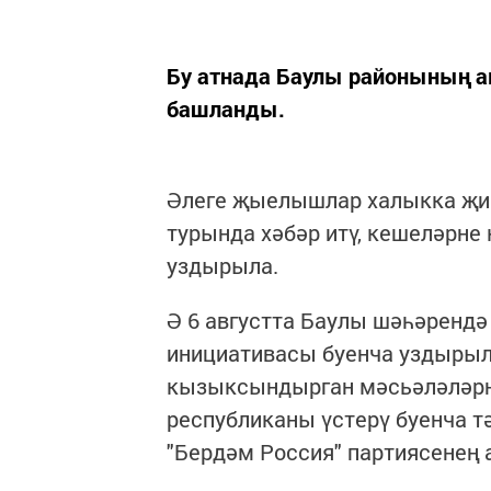
Бу атнада Баулы районының
башланды.
Әлеге җыелышлар халыкка җи
турында хәбәр итү, кешеләрне
уздырыла.
Ә 6 августта Баулы шәһәрендә
инициативасы буенча уздырыл
кызыксындырган мәсьәләләрне
республиканы үстерү буенча т
"Бердәм Россия" партиясенең