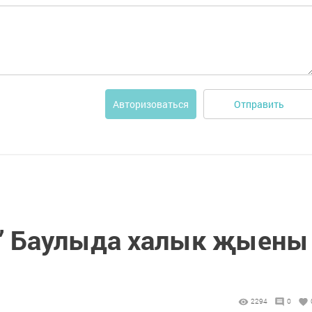
Отправить
Авторизоваться
” Баулыда халык җыены
2294
0