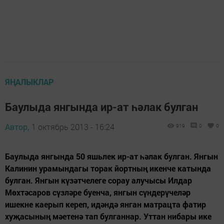
ЯҢАЛЫКЛАР
Баулыда янгында ир-ат һәлак булган
Автор,
1 октябрь 2013 - 16:24
919
0
0
Баулыда янгында 50 яшьлек ир-ат һәлак булган. Янгын
Калинин урамындагы торак йортның икенче катында
булган. Янгын күзәтчелеге сорау алучысы Илдар
Мөхтәсаров сүзләре буенча, янгын сүндерүчеләр
ишекне каерып кереп, идәндә янган матрацта фатир
хуҗасының мәетенә тап булганнар. Уттан нибары ике