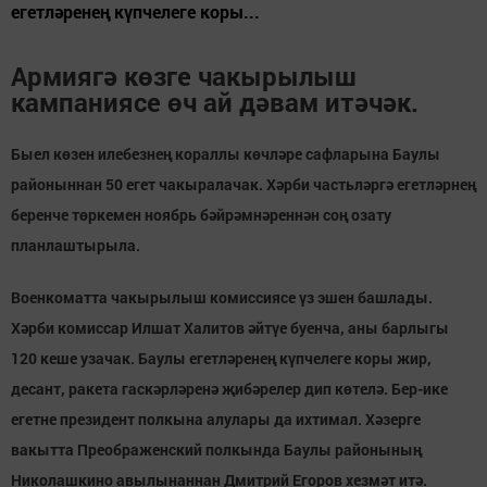
егетләренең күпчелеге коры...
Армиягә көзге чакырылыш
кампаниясе өч ай дәвам итәчәк.
Быел көзен илебезнең кораллы көчләре сафларына Баулы
районыннан 50 егет чакыралачак. Хәрби частьләргә егетләрнең
беренче төркемен ноябрь бәйрәмнәреннән соң озату
планлаштырыла.
Военкоматта чакырылыш комиссиясе үз эшен башлады.
Хәрби комиссар Илшат Халитов әйтүе буенча, аны барлыгы
120 кеше узачак. Баулы егетләренең күпчелеге коры жир,
десант, ракета гаскәрләренә җибәрелер дип көтелә. Бер-ике
егетне президент полкына алулары да ихтимал. Хәзерге
вакытта Преображенский полкында Баулы районының
Николашкино авылынаннан Дмитрий Егоров хезмәт итә.