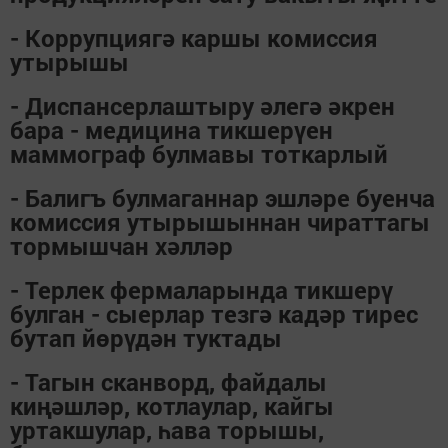
- Коррупциягә каршы комиссия
утырышы
- Диспансерлаштыру әлегә әкрен
бара - медицина тикшерүен
маммограф булмавы тоткарлый
- Балигъ булмаганнар эшләре буенча
комиссия утырышыннан чираттагы
тормышчан хәлләр
- Терлек фермаларында тикшерү
булган - сыерлар тезгә кадәр тирес
бутап йөрүдән туктады
- Тагын сканворд, файдалы
киңәшләр, котлаулар, кайгы
уртакшулар, һава торышы,