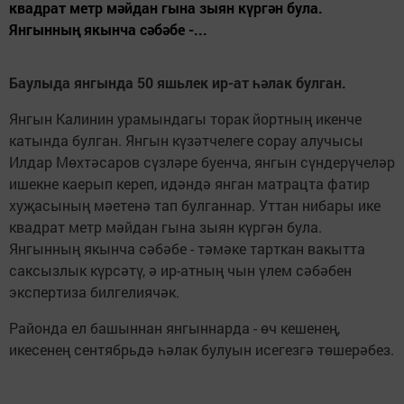
квадрат метр мәйдан гына зыян күргән була.
Янгынның якынча сәбәбе -...
Баулыда янгында 50 яшьлек ир-ат һәлак булган.
Янгын Калинин урамындагы торак йортның икенче
катында булган. Янгын күзәтчелеге сорау алучысы
Илдар Мөхтәсаров сүзләре буенча, янгын сүндерүчеләр
ишекне каерып кереп, идәндә янган матрацта фатир
хуҗасының мәетенә тап булганнар. Уттан нибары ике
квадрат метр мәйдан гына зыян күргән була.
Янгынның якынча сәбәбе - тәмәке тарткан вакытта
саксызлык күрсәтү, ә ир-атның чын үлем сәбәбен
экспертиза билгелиячәк.
Районда ел башыннан янгыннарда - өч кешенең,
икесенең сентябрьдә һәлак булуын исегезгә төшерәбез.