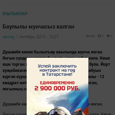
ЯҢАЛЫКЛАР
Баулылы мунчасыз калган
Автор,
1 октябрь 2013 - 16:27
882
0
0
Дүшәмбе көнне Кызылъяр авылында мунча янган.
Янгын сүндерүчеләргә бу хакта иртән хәбәр килә. Кеше
яши торган хуҗалыкта мунча януы билгеле була. Йорт
хуҗабикәсен - пенсионерканы, мунчага ут кабуын
күргән күршесе уята. Килгән зыянның мәйданы - 12
квадрат метр. Мунча тулысынча диярлек янган,
янгынның сәбәбе ачыклана.
Дүшәмбе көнне Кызылъяр авылында мунча янган.
Янгын сүндерүчеләргә бу хакта иртән хәбәр килә. Кеше