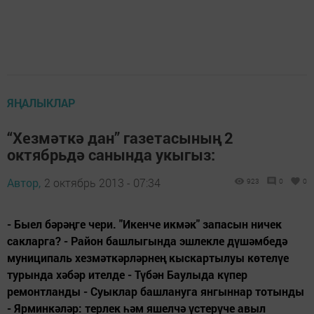
ЯҢАЛЫКЛАР
“Хезмәткә дан” газетасының 2
октябрьдә санында укыгыз:
Автор,
2 октябрь 2013 - 07:34
923
0
0
- Быел бәрәңге чери. "Икенче икмәк" запасын ничек
сакларга? - Район башлыгында эшлекле дүшәмбедә
муниципаль хезмәткәрләрнең кыскартылуы көтелүе
турында хәбәр ителде - Түбән Баулыда күпер
ремонтланды - Суыклар башлануга янгыннар тотынды
- Ярминкәләр: терлек һәм яшелчә үстерүче авыл