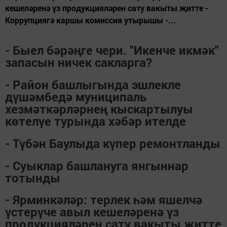
кешеләренә үз продукцияләрен сату вакыты җитте -
Коррупциягә каршы комиссия утырышы -...
- Быел бәрәңге чери. "Икенче икмәк"
запасын ничек сакларга?
- Район башлыгында эшлекле
дүшәмбедә муниципаль
хезмәткәрләрнең кыскартылуы
көтелүе турында хәбәр ителде
- Түбән Баулыда күпер ремонтланды
- Суыклар башлануга янгыннар
тотынды
- Ярминкәләр: терлек һәм яшелчә
үстерүче авыл кешеләренә үз
продукцияләрен сату вакыты җитте