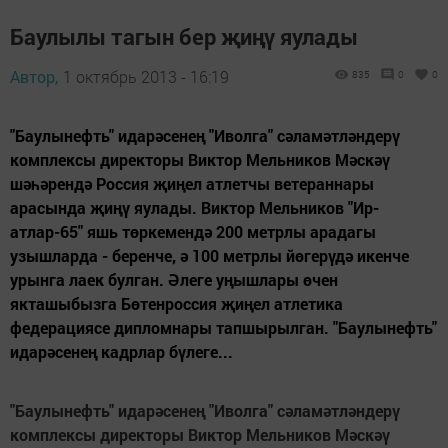
Баулылы тагын бер җиңү яулады
Автор,
1 октябрь 2013 - 16:19
835
0
0
"Баулынефть" идарәсенең "Иволга" сәламәтләндерү
комплексы директоры Виктор Мельников Мәскәү
шәһәрендә Россия җиңел атлетчы ветераннары
арасында җиңү яулады. Виктор Мельников "Ир-
атлар-65" яшь төркемендә 200 метрлы арадагы
узышларда - беренче, ә 100 метрлы йөгерүдә икенче
урынга лаек булган. Әлеге уңышлары өчен
якташыбызга Бөтенроссия җиңел атлетика
федерациясе дипломнары тапшырылган. "Баулынефть"
идарәсенең кадрлар бүлеге...
"Баулынефть" идарәсенең "Иволга" сәламәтләндерү
комплексы директоры Виктор Мельников Мәскәү