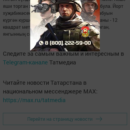
яши торган хуҗалыкта мунча януы билгеле була. Йорт
хуҗабикәсен - пенсионерканы, мунчага ут кабуын
күргән күршесе уята. Килгән зыянның мәйданы - 12
квадрат метр. Мунча тулысынча диярлек янган,
янгынның сәбәбе ачыклана.
Следите за самым важным и интересным в
Telegram-канале
Татмедиа
Читайте новости Татарстана в
национальном мессенджере MАХ:
https://max.ru/tatmedia
Перейти на страницу новости