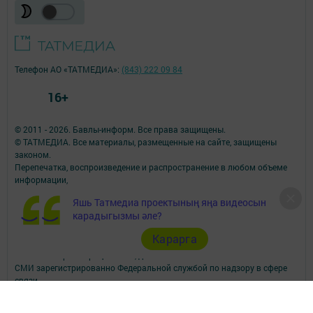
Телефон АО «ТАТМЕДИА»:
(843) 222 09 84
16+
© 2011 - 2026. Бавлы-информ. Все права защищены.
© ТАТМЕДИА. Все материалы, размещенные на сайте, защищены
законом.
Перепечатка, воспроизведение и распространение в любом объеме
информации,
размещенной на сайте, возможна только с письменного согласия
Яшь Татмедиа проектының яңа видеосын
редакций СМИ.
карадыгызмы әле?
При поддержке Республиканского агентства по печати и массовым
коммуникациям.
Карарга
Наименование СМИ: Бавлы-информ
№ записи о регистрации СМИ, дата: ЭЛ № ФС 77 - 73781 от 12.10.2018
СМИ зарегистрированно Федеральной службой по надзору в сфере
связи,
информационных технологий и массовых коммуникаций
ФИО главного редактора: Кандаурова Мария Сергеевна