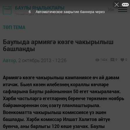
БАУЛЫ ЯҢАЛЫКЛАРЫ
16+
5
Автоматическое закрытие баннера через
"Хезмәткә дан" газетасы - Баулы районы
ТӨП ТЕМА
Баулыда армиягә көзге чакырылыш
башланды
Автор,
2 октябрь 2013 - 12:26
1424
0
0
Армиягә көзге чакырылыш кампаниясе өч ай дәвам
итәчәк. Быел көзен илебезнең кораллы көчләре
сафларына Баулы районыннан 50 егет чакыралачак.
Хәрби частьләргә егетләрнең беренче төркемен ноябрь
бәйрәмнәреннән соң озату планлаштырыла.
Военкоматта чакырылыш комиссиясе үз эшен
башлады. Хәрби комиссар Илшат Халитов әйтүе
буенча, аны барлыгы 120 кеше узачак. Баулы