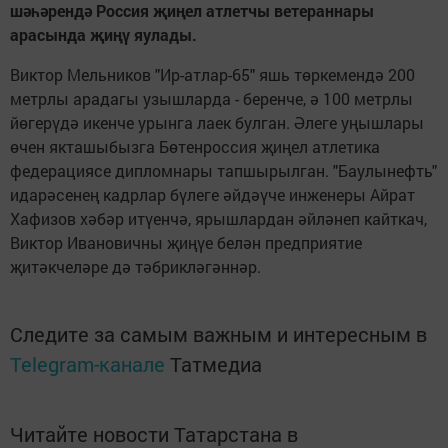
шәһәрендә Россия җиңел атлетчы ветераннары
арасында җиңү яулады.
Виктор Мельников "Ир-атлар-65" яшь төркемендә 200
метрлы арадагы узышларда - беренче, ә 100 метрлы
йөгерүдә икенче урынга лаек булган. Әлеге уңышлары
өчен якташыбызга Бөтенроссия җиңел атлетика
федерациясе дипломнары тапшырылган. "Баулынефть"
идарәсенең кадрлар бүлеге әйдәүче инженеры Айрат
Хафизов хәбәр итүенчә, ярышлардан әйләнеп кайткач,
Виктор Ивановичны җиңүе белән предприятие
җитәкчеләре дә тәбрикләгәннәр.
Следите за самым важным и интересным в
Telegram-канале
Татмедиа
Читайте новости Татарстана в