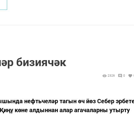
әр бизиячәк
2326
0
шында нефтьчеләр тагын өч йөз Себер эрбет
 Җиңү көне алдыннан алар агачаларны утырту