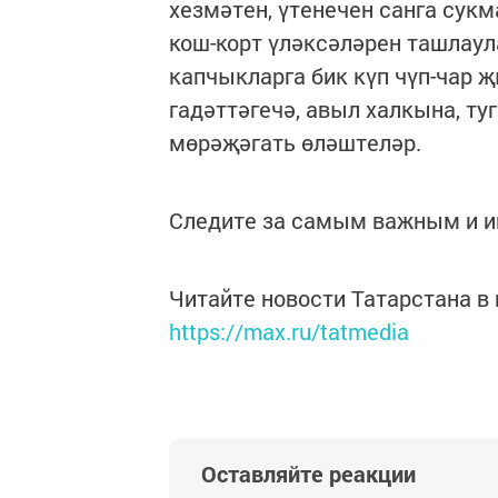
хезмәтен, үтенечен санга сук
кош-корт үләксәләрен ташлаул
капчыкларга бик күп чүп-чар җ
гадәттәгечә, авыл халкына, т
мөрәҗәгать өләштеләр.
Следите за самым важным и 
Читайте новости Татарстана 
https://max.ru/tatmedia
Оставляйте реакции