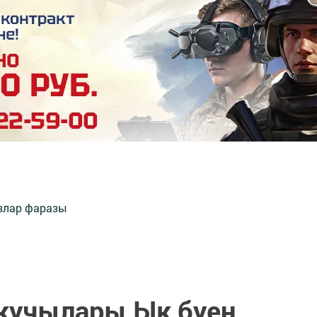
злар фаразы
кучылары Ык буен