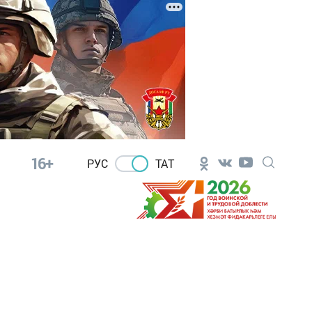
16+
РУС
ТАТ