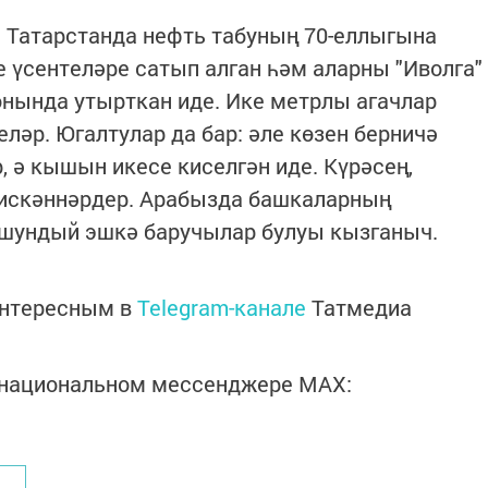
 Татарстанда нефть табуның 70-еллыгына
е үсентеләре сатып алган һәм аларны "Иволга"
нында утырткан иде. Ике метрлы агачлар
ләр. Югалтулар да бар: әле көзен берничә
, ә кышын икесе киселгән иде. Күрәсең,
кискәннәрдер. Арабызда башкаларның
 шундый эшкә баручылар булуы кызганыч.
интересным в
Telegram-канале
Татмедиа
в национальном мессенджере MАХ: