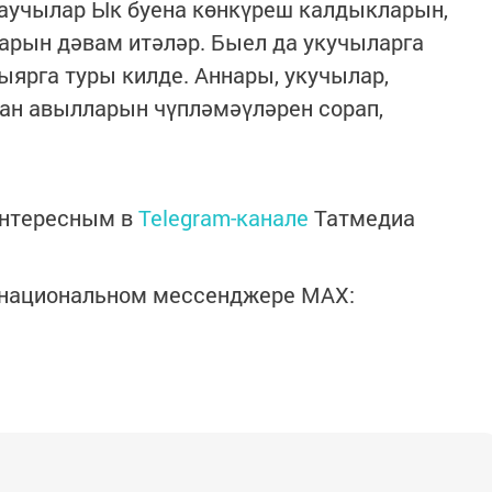
маучылар Ык буена көнкүреш калдыкларын,
арын дәвам итәләр. Быел да укучыларга
ыярга туры килде. Аннары, укучылар,
уган авылларын чүпләмәүләрен сорап,
интересным в
Telegram-канале
Татмедиа
в национальном мессенджере MАХ: