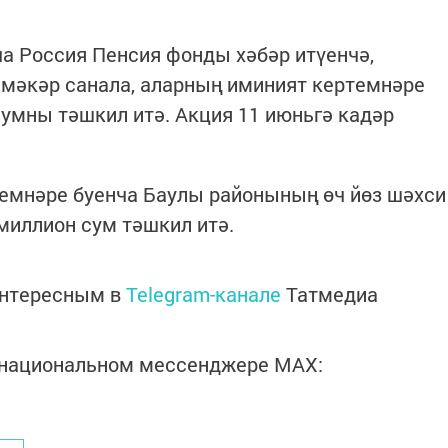
а Россия Пенсия фонды хәбәр итүенчә,
шмәкәр санала, аларның иминият кертемнәре
умны тәшкил итә. Акция 11 июньгә кадәр
емнәре буенча Баулы районының өч йөз шәхси
миллион сум тәшкил итә.
интересным в
Telegram-канале
Татмедиа
в национальном мессенджере MАХ: