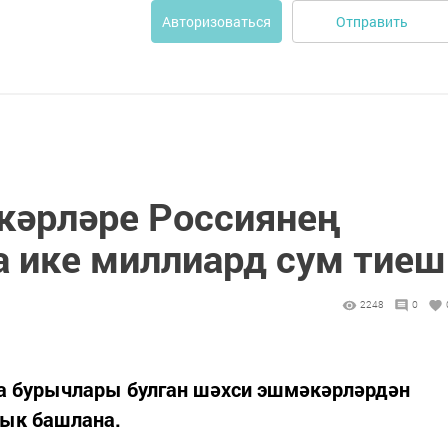
Отправить
Авторизоваться
кәрләре Россиянең
 ике миллиард сум тиеш
2248
0
да бурычлары булган шәхси эшмәкәрләрдән
лык башлана.