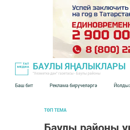
БАУЛЫ ЯҢАЛЫКЛАРЫ
"Хезмәткә дан" газетасы - Баулы районы
Баш бит
Реклама бирүчеләргә
Йолды
ТӨП ТЕМА
Баулы районы у