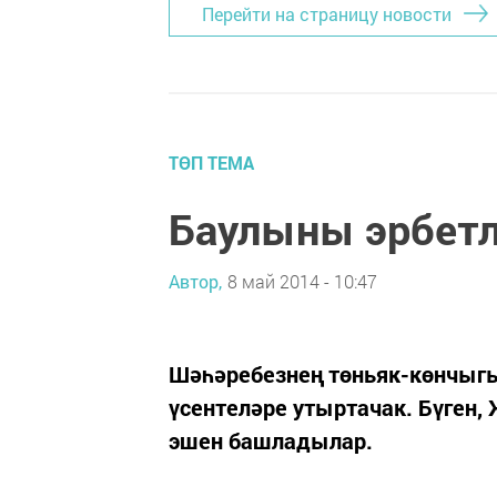
Перейти на страницу новости
ТӨП ТЕМА
Баулыны эрбетл
Автор,
8 май 2014 - 10:47
Шәһәребезнең төньяк-көнчыгы
үсентеләре утыртачак. Бүген,
эшен башладылар.