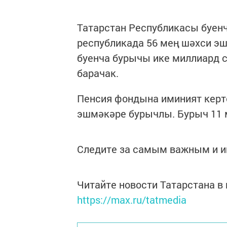
Татарстан Республикасы буенч
республикада 56 мең шәхси э
буенча бурычы ике миллиард с
барачак.
Пенсия фондына иминият керт
эшмәкәре бурычлы. Бурыч 11 
Следите за самым важным и 
Читайте новости Татарстана 
https://max.ru/tatmedia