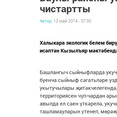
чистартты
Автор,
13 май 2014 - 07:35
Халыкара экологик белем бир
исәптән Кызылъяр мәктәбендә
Башлангыч сыйныфларда укуч
буенча сыйныф сәгатьләре уз
укытучылары җитәкчелегендә,
территориясен чүп-чардан ары
авылда ел саен үткәрелә, уку
ташламауларын үтенеп, мөрәҗә