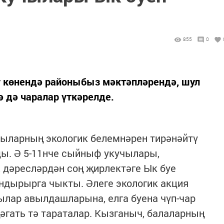
855
0
ү көнендә районыбыз мәктәпләрендә, шул
 дә чаралар үткәрелде.
ыларның экологик белемнәрен тирәнәйтү
ды. Ә 5-11нче сыйныф укучылары,
 дәресләрдән соң җирлектәге Ык буе
ндырырга чыкты. Әлеге экологик акция
чылар авылдашларына, елга буена чүп-чар
гать тә тараталар. Кызганыч, балаларның