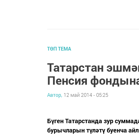
ТӨП ТЕМА
Татарстан эшмә
Пенсия фондына
Автор,
12 май 2014 - 05:25
Бүген Татарстанда зур сумма
бурычларын түләтү буенча ай