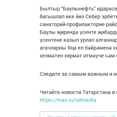
Былтыр "Баулынефть" идарәсе
багышлап ике йөз Себер эрбет
санаторий-профилакторие райо
Баулы җирендә үсенте җибәрде
үсентене казып урлап алганнар
агачларны Яңа ел бәйрәменә 
хезмәтен хөрмәт итмәүче һәм
Следите за самым важным и 
Читайте новости Татарстана 
https://max.ru/tatmedia