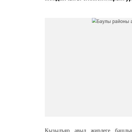
Кызылъяр авыл җирлеге башлыг