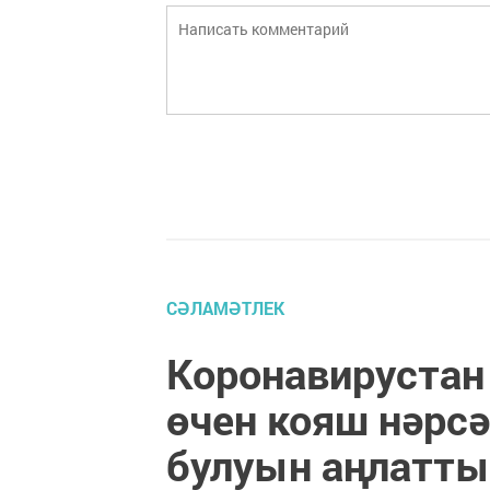
СӘЛАМӘТЛЕК
Коронавирустан
өчен кояш нәрс
булуын аңлатты