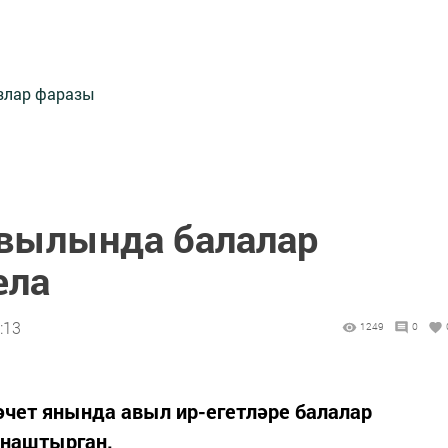
злар фаразы
авылында балалар
ела
:13
1249
0
чет янында авыл ир-егетләре балалар
наштырган.