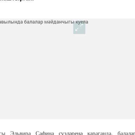
ы Эльвира Сафина сүзләренә караганда, балала