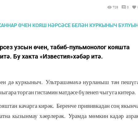
728
0
рсез узсын өчен, табиб-пульмонолог кояшта
тә. Бу хакта «Известия»хәбәр итә.
чен
дә
куркыныч
.
Ультрашәмәхә
нурланыш
тән
пешүг
чыгара
торган
гистамин
матдәсе
бүленеп
чыгуга
китерә
.
ояштан
качарга
кирәк
.
Беренче
прививкадан
соң
якынч
атна
кызынмау
хәерлерәк
.
Урамда
мөмкин
кадәр
азра