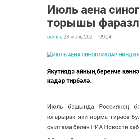
Июль аена сино
торышы фараз
admin,
28 июнь 2021 - 09:24
Якутиядә айның беренче көннә
кадәр тирбәлә.
Июль
башында
Россиянең
б
югарырак
яки
норма
тирәсе
бу
сылтама
белән
РИА
Новости
хә