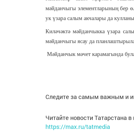
мәйданчыгы элементларының бер ө
ук үзара салым акчалары да кулланы
Киләчәктә мәйданчыкка үзара салы
мәйданчыгы ясау да планлаштырыла
Мәйданчык мәчет карамагында була
Следите за самым важным и 
Читайте новости Татарстана 
https://max.ru/tatmedia