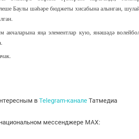
леше Баулы шәһәре бюджеты хисабына алынган, шула
лган.
м акчаларына яңа элементлар кую, янәшәдә волейбо
.
чак.
интересным в
Telegram-канале
Татмедиа
в национальном мессенджере MАХ: