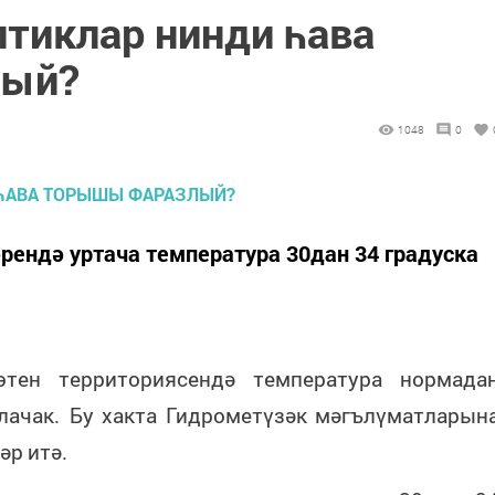
птиклар нинди һава
лый?
1048
0
рендә уртача температура 30дан 34 градуска
өтен
территориясендә
температура
нормада
лачак
.
Бу
хакта
Гидрометүзәк
мәгълүматларын
бәр
итә
.