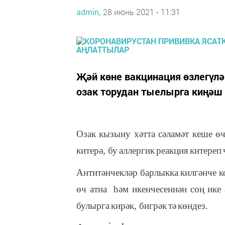
admin,
28 июнь 2021 - 11:31
Җәй көне вакцинация өзлегүлә
озак торудан тыелырга киңәш и
Озак
кызыну
хәтта
сәламәт
кеше
ө
китерә
,
бу
аллергик
реакция
китереп
Антитәнчекләр
барлыкка
килгәнче
к
өч
атна
һәм
икенчесеннән
соң
ике
булырга
кирәк
,
бигрәк
тә
көндез
.