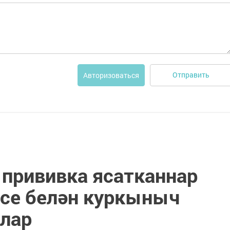
Отправить
Авторизоваться
 прививка ясатканнар
әсе белән куркыныч
лар