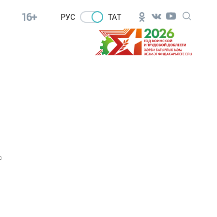
16+
РУС
ТАТ
0