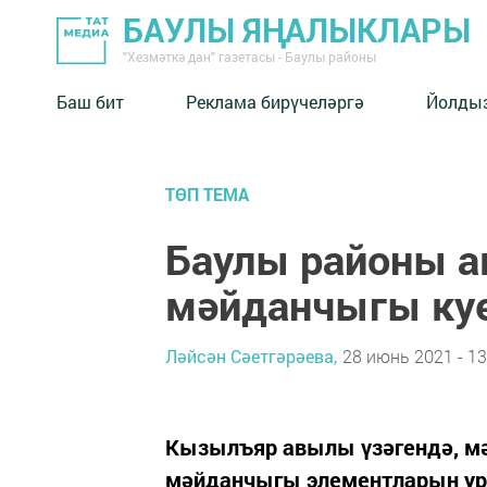
БАУЛЫ ЯҢАЛЫКЛАРЫ
"Хезмәткә дан" газетасы - Баулы районы
Баш бит
Реклама бирүчеләргә
Йолды
ТӨП ТЕМА
Баулы районы 
мәйданчыгы ку
Ләйсән Сәетгәрәева,
28 июнь 2021 - 13
Кызылъяр авылы үзәгендә, мә
мәйданчыгы элементларын ур