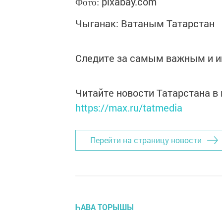
pixabay.com
Фото:
Чыганак: Ватаным Татарстан
Следите за самым важным и 
Читайте новости Татарстана 
https://max.ru/tatmedia
Перейти на страницу новости
ҺАВА ТОРЫШЫ