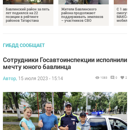
Бавлинский район за пять
Жители Бавлинского
С 1 авг
лет поднялся на 22
района продолжают
смогут 
позиции в рейтинге
поддерживать земляков
МАКСом
районов Татарстана
– участников СВО
мобиль
ГИБДД СООБЩАЕТ
Сотрудники Госавтоинспекции исполнили
мечту юного бавлинца
Автор,
15 июля 2023 - 15:14
1083
0
2