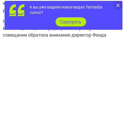
контроль, сообщает пресс-служба руководителя
А вы уже видели новое видео Tatmedia
республики.
Junior?
На качество эксплуатации общественных пространств
Cмотреть
в своем докладе на традиционном республиканском
совещании обратила внимание директор Фонда
«Института развития городов РТ» Наиля Зиннатуллина.
В мероприятии в том числе приняли участие
Председатель Государственного Совета Татарстана
Фарид Мухаметшин и Премьер-министр РТ Алексей
Песошин.
«Давайте такую работу проведем. Столько
средств, сил потратили на все это хозяйство,
[на] общественные пространства. Если они
будут в таком состоянии — конечно, это нас
не красит. Жалко, жалко», — подчеркнул
Рустам Минниханов.