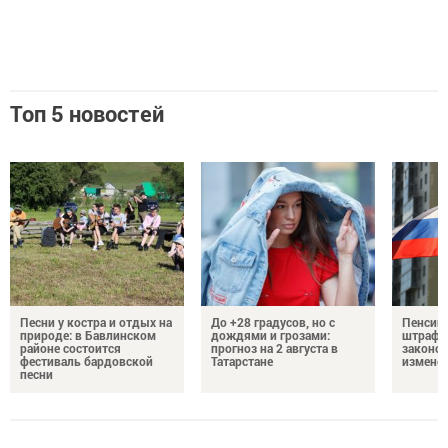
Топ 5 новостей
Песни у костра и отдых на
До +28 градусов, но с
Пенсии,
природе: в Бавлинском
дождями и грозами:
штрафы
районе состоится
прогноз на 2 августа в
законо
фестиваль бардовской
Татарстане
изменен
песни