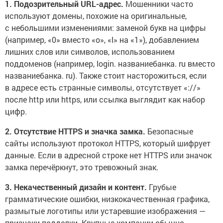
1. Подозрительный URL-адрес.
Мошенники часто
используют домены, похожие на оригинальные,
с небольшими изменениями: заменой букв на цифры
(например, «0» вместо «o», «l» на «1»), добавлением
лишних слов или символов, использованием
поддоменов (например, login. названиебанка. ru вместо
названиебанка. ru). Также стоит насторожиться, если
в адресе есть странные символы, отсутствует «://»
после http или https, или ссылка выглядит как набор
цифр.
2. Отсутствие HTTPS и значка замка.
Безопасные
сайты используют протокол HTTPS, который шифрует
данные. Если в адресной строке нет HTTPS или значок
замка перечёркнут, это тревожный знак.
3. Некачественный дизайн и контент.
Грубые
грамматические ошибки, низкокачественная графика,
размытые логотипы или устаревшие изображения —
признаки подделки. Крупные компании обычно