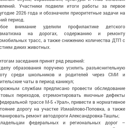
елений. Участники подвели итоги работы за первое
угодие 2026 года и обозначили приоритетные задачи на
ний период.
обое внимание уделили профилактике детского
авматизма на дорогах, содержанию и ремонту
омобильных трасс, а также снижению количества ДТП с
стием диких животных.
итогам заседания принят ряд решений:
тделу образования поручено усилить разъяснительную
боту среди школьников и родителей через СМИ и
ительские чаты в период каникул;
орожным службам предписано провести обследование
товых переходов, отремонтировать ямочные дефекты
федеральной трассе М-5 «Урал», привести в нормативное
тояние дорогу на участке Измайлово-Поповка, а также
ланировать ремонт автодороги Александровка-Ташлы;
владельцам федеральных и региональных дорог –