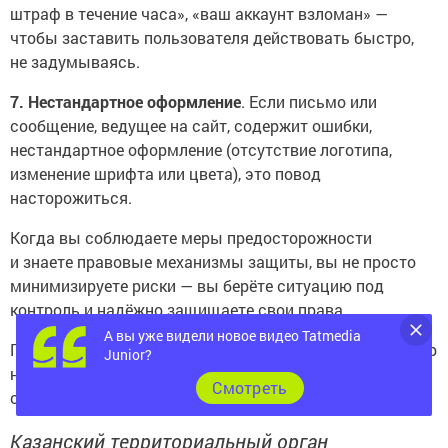
штраф в течение часа», «ваш аккаунт взломан» —
чтобы заставить пользователя действовать быстро,
не задумываясь.
7. Нестандартное оформление
. Если письмо или
сообщение, ведущее на сайт, содержит ошибки,
нестандартное оформление (отсутствие логотипа,
изменение шрифта или цвета), это повод
насторожиться.
Когда вы соблюдаете меры предосторожности
и знаете правовые механизмы защиты, вы не просто
минимизируете риски — вы берёте ситуацию под
контроль и надёжно защищаете свои права.
А вы уже видели новое видео Tatmedia
Помните: ваша осведомлённость — это главный барьер
Junior?
на пути мошенников. Будьте бдительны и действуйте
Cмотреть
осознанно!
Казанский территориальный орган