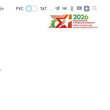
6+
РУС
ТАТ
0