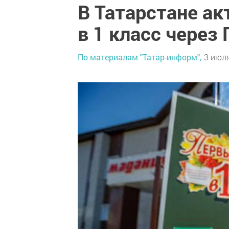
В Татарстане а
в 1 класс через 
По материалам "Татар-информ",
3 июля