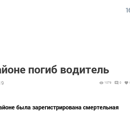
1
айоне погиб водитель
19
1079
0
айоне была зарегистрирована смертельная