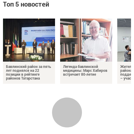
Топ 5 новостей
Бавлинский район за пять
Легенда бавлинской
Жители
лет поднялся на 22
медицины: Марс Хабиров
района
позиции в рейтинге
встречает 80‑летие
поддер
районов Татарстана
– участ