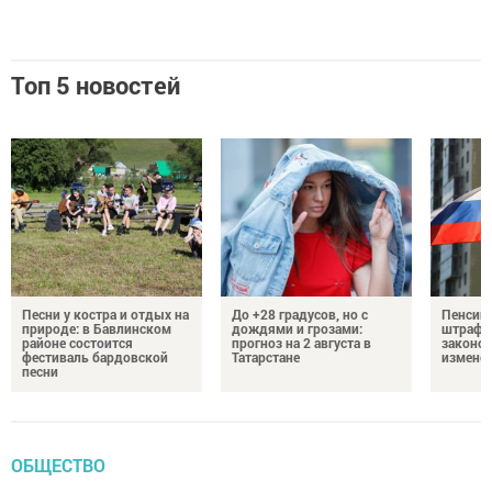
Топ 5 новостей
Песни у костра и отдых на
До +28 градусов, но с
Пенсии,
природе: в Бавлинском
дождями и грозами:
штрафы
районе состоится
прогноз на 2 августа в
законо
фестиваль бардовской
Татарстане
изменен
песни
ОБЩЕСТВО