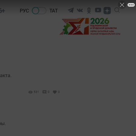
6+
РУС
ТАТ
акта.
531
0
0
ры.