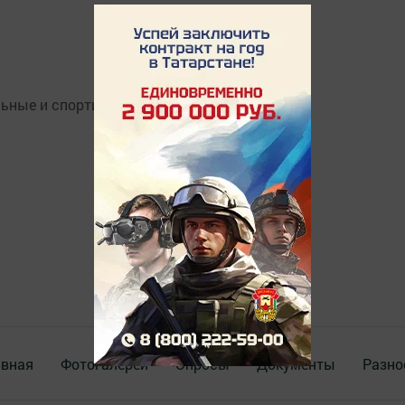
льные и спортивные мероприятия!
авная
Фотогалереи
Опросы
Документы
Разно