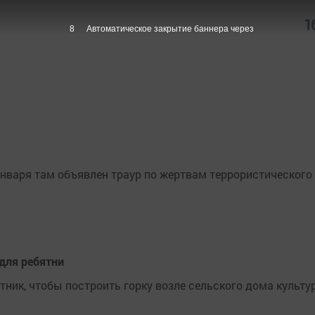
1
8
Автоматическое закрытие баннера через
 января там объявлен траур по жертвам террористического 
 для ребятни
ник, чтобы построить горку возле сельского дома культу