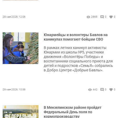
29 мая 2026, 12:06
2665
0
0
Юнармейцы и волонтеры Бавлов на
каникулах помогают бойцам СВО
В рамках летних каникул активисты
Юнармии из школы №5, участники
движения «Волонтёры Победы» и
воспитанники социального приюта для
детей и подростков «СемьЯ» собрались
в Добро.Центре «Добрые Бавлы».
29 мая 2026, 10:36
442
0
0
В Мензелинском районе пройдет
Федеральный День поля по
кормопроизводству