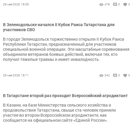
29 мая 2026, 18:35
478
0
0
В Зеленодольске начался II Кубок Раиса Татарстана для
участников СВО
В городе Зеленодольск торжественно открыли II Кубок Раиса
Республики Татарстан, предназначенный для участников
специальной военной операции. Эти масштабные соревнования
объединили ветеранов боевых действий, включая тех, кто
получил тяжелые травмы и имеет инвалидность.
29 мая 2026, 18:11
342
0
0
В Татарстане второй раз проходит Всероссийский агродиктант
В Казани, на базе Министерства сельского хозяйства и
продовольствия Татарстана, свыше ста человек приняли
участие во втором Всероссийском агродиктанте, как
сообщается на официальном сайте «Единой России».