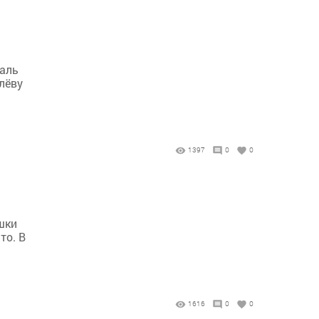
валь
лёву
1397
0
0
шки
то. В
1616
0
0