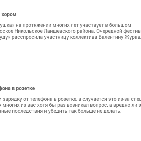
и хором
линушка» на протяжении многих лет участвует в большом
усское Никольское Лаишевского района. Очередной фести
труду» расспросила участницу коллектива Валентину Журав
фона в розетке
зарядку от телефона в розетке, а случается это из-за спе
 многих из вас хотя бы раз возникал вопрос, а вредно ли э
вные последствия и убедить так больше не делать.