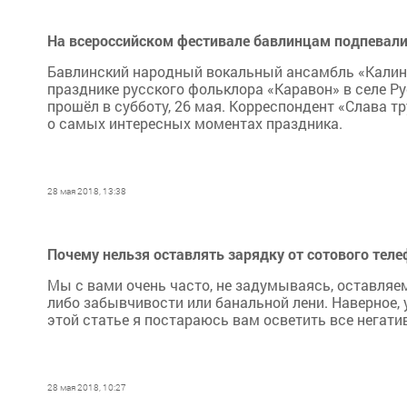
На всероссийском фестивале бавлинцам подпевал
​​​​​​​Бавлинский народный вокальный ансамбль «Ка
празднике русского фольклора «Каравон» в селе Р
прошёл в субботу, 26 мая. Корреспондент «Слава 
о самых интересных моментах праздника.
28 мая 2018, 13:38
Почему нельзя оставлять зарядку от сотового теле
Мы с вами очень часто, не задумываясь, оставляем 
либо забывчивости или банальной лени. Наверное, у
этой статье я постараюсь вам осветить все негати
28 мая 2018, 10:27