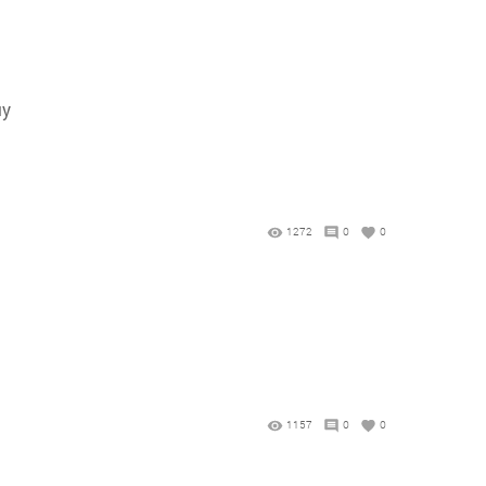
му
1272
0
0
1157
0
0