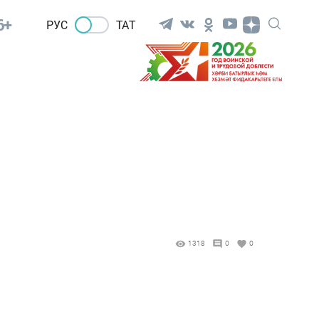
6+
РУС
ТАТ
1318
0
0