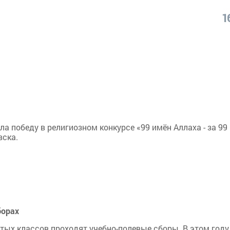
1
а победу в религиозном конкурсе «99 имён Аллаха - за 99
вска.
борах
ятых классов проходят учебно-полевые сборы. В этом году