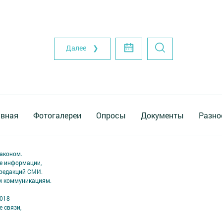
Далее ❯
авная
Фотогалереи
Опросы
Документы
Разно
аконом.
ме информации,
 редакций СМИ.
ым коммуникациям.
2018
 связи,