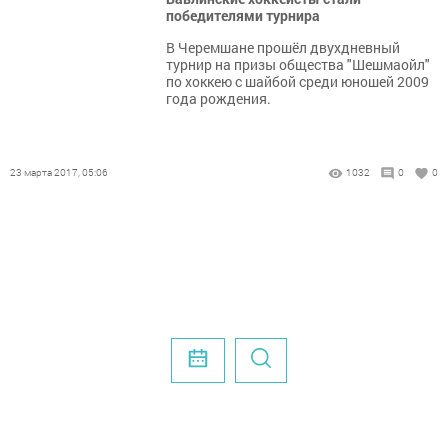
победителями турнира
В Черемшане прошёл двухдневный
турнир на призы общества "Шешмаойл"
по хоккею с шайбой среди юношей 2009
года рождения.
23 марта 2017, 05:06
1032
0
0