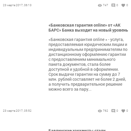
23 марта 2017, 06:13
747
0
0
«Банковская гарантия online» от «АК
БАРС» Банка выходит на новый уровень
«Банковская гарантия online » - услуга,
предоставляемая юридическим лицам и
индивидуальным предпринимателям по
дистанционному оформлению гарантии
с предоставлением минимального
пакета документов, стала более
доступной и удобной в оформлении.
Срок выдачи гарантии на сумму до 7
млн. рублей составляет не более 2 дней,
а получить предварительное решение
можно всего за пару...
23 марта 2017, 05:52
762
0
0
Бавлинские хоккеисты стали