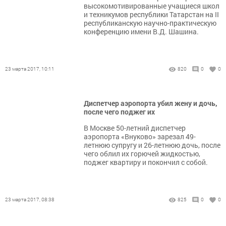
высокомотивированные учащиеся школ
и техникумов республики Татарстан на II
республиканскую научно-практическую
конференцию имени В.Д. Шашина.
23 марта 2017, 10:11
820
0
0
Диспетчер аэропорта убил жену и дочь,
после чего поджег их
В Москве 50-летний диспетчер
аэропорта «Внуково» зарезал 49-
летнюю супругу и 26-летнюю дочь, после
чего облил их горючей жидкостью,
поджег квартиру и покончил с собой.
23 марта 2017, 08:38
825
0
0