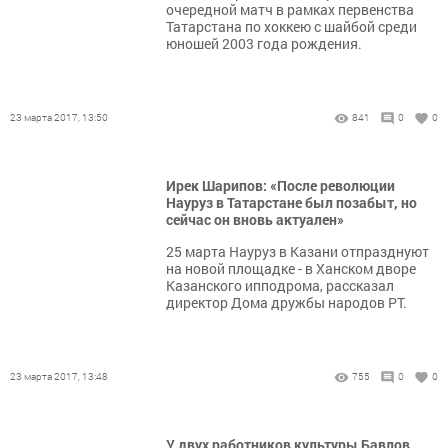
очередной матч в рамках первенства
Татарстана по хоккею с шайбой среди
юношей 2003 года рождения.
23 марта 2017, 13:50
841
0
0
Ирек Шарипов: «После революции
Науруз в Татарстане был позабыт, но
сейчас он вновь актуален»
25 марта Науруз в Казани отпразднуют
на новой площадке - в Ханском дворе
Казанского ипподрома, рассказал
директор Дома дружбы народов РТ.
23 марта 2017, 13:48
755
0
0
У двух работников культуры Бавлов