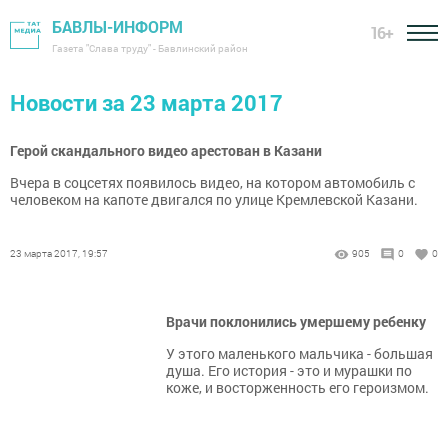
БАВЛЫ-ИНФОРМ
16+
Газета "Слава труду" - Бавлинский район
Новости за 23 марта 2017
Герой скандального видео арестован в Казани
Вчера в соцсетях появилось видео, на котором автомобиль с
человеком на капоте двигался по улице Кремлевской Казани.
23 марта 2017, 19:57
905
0
0
Врачи поклонились умершему ребенку
У этого маленького мальчика - большая
душа. Его история - это и мурашки по
коже, и восторженность его героизмом.