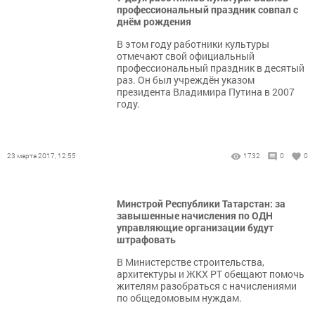
профессиональный праздник совпал с
днём рождения
В этом году работники культуры
отмечают свой официальный
профессиональный праздник в десятый
раз. Он был учреждён указом
президента Владимира Путина в 2007
году.
23 марта 2017, 12:55
1732
0
0
Минстрой Республики Татарстан: за
завышенные начисления по ОДН
управляющие организации будут
штрафовать
В Министерстве строительства,
архитектуры и ЖКХ РТ обещают помочь
жителям разобраться с начислениями
по общедомовым нуждам.