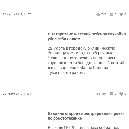
23 марта 2017, 11:37
745
0
0
В Татарстане 6-летний ребенок случайно
убил себя ножом
22 марта в городскую клиническую
больницу №5 города Набережные
Челны с колото-резаным ранением
грудной клетки был доставлен 6-летний
житель деревни Малая Шильна
Тукаевского района.
23 марта 2017, 11:01
784
0
0
Бавлинцы продемонстрировали проект
по робототехнике
В школе №5 Лениногорска собрались