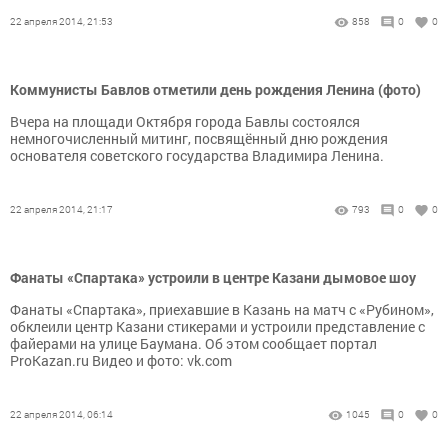
22 апреля 2014, 21:53
858
0
0
Коммунисты Бавлов отметили день рождения Ленина (фото)
Вчера на площади Октября города Бавлы состоялся
немногочисленный митинг, посвящённый дню рождения
основателя советского государства Владимира Ленина.
22 апреля 2014, 21:17
793
0
0
Фанаты «Спартака» устроили в центре Казани дымовое шоу
Фанаты «Спартака», приехавшие в Казань на матч с «Рубином»,
обклеили центр Казани стикерами и устроили представление с
файерами на улице Баумана. Об этом сообщает портал
ProKazan.ru Видео и фото: vk.com
22 апреля 2014, 06:14
1045
0
0