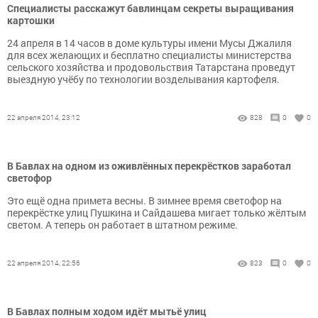
Специалисты расскажут бавлинцам секреты выращивания
картошки
24 апреля в 14 часов в доме культуры имени Мусы Джалиля
для всех желающих и бесплатно специалисты министерства
сельского хозяйства и продовольствия Татарстана проведут
выездную учёбу по технологии возделывания картофеля.
22 апреля 2014, 23:12
828
0
0
В Бавлах на одном из оживлённых перекрёстков заработал
светофор
Это ещё одна примета весны. В зимнее время светофор на
перекрёстке улиц Пушкина и Сайдашева мигает только жёлтым
светом. А теперь он работает в штатном режиме.
22 апреля 2014, 22:56
823
0
0
В Бавлах полным ходом идёт мытьё улиц