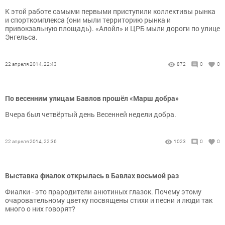
К этой работе самыми первыми приступили коллективы рынка
и спорткомплекса (они мыли территорию рынка и
привокзальную площадь). «Алойл» и ЦРБ мыли дороги по улице
Энгельса.
22 апреля 2014, 22:43
872
0
0
По весенним улицам Бавлов прошёл «Марш добра»
Вчера был четвёртый день Весенней недели добра.
22 апреля 2014, 22:36
1023
0
0
Выставка фиалок открылась в Бавлах восьмой раз
Фиалки - это прародители анютиных глазок. Почему этому
очаровательному цветку посвящены стихи и песни и люди так
много о них говорят?