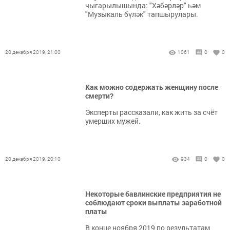
чыгарылышында: "Хәбәрләр" һәм
"Музыкаль бүләк" тапшырулары.
20 декабря 2019, 21:00
1061
0
0
Как можно содержать женщину после
смерти?
Эксперты рассказали, как жить за счёт
умерших мужей.
20 декабря 2019, 20:10
934
0
0
Некоторые бавлинские предприятия не
соблюдают сроки выплаты заработной
платы
В конце ноября 2019 по результатам