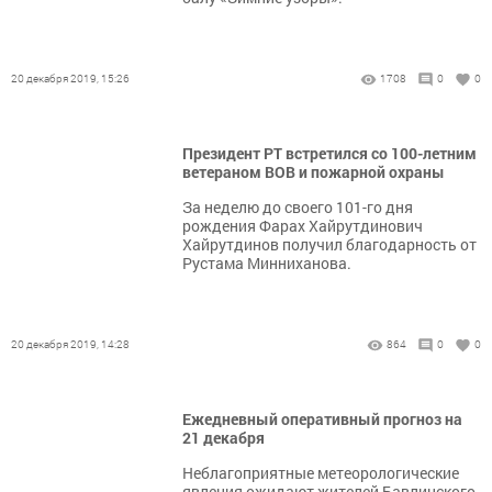
20 декабря 2019, 15:26
1708
0
0
Президент РТ встретился со 100-летним
ветераном ВОВ и пожарной охраны
За неделю до своего 101-го дня
рождения Фарах Хайрутдинович
Хайрутдинов получил благодарность от
Рустама Минниханова.
20 декабря 2019, 14:28
864
0
0
Ежедневный оперативный прогноз на
21 декабря
Неблагоприятные метеорологические
явления ожидают жителей Бавлинского