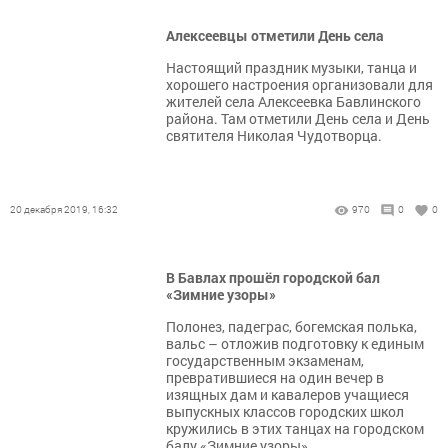
Алексеевцы отметили День села
Настоящий праздник музыки, танца и
хорошего настроения организовали для
жителей села Алексеевка Бавлинского
района. Там отметили День села и День
святителя Николая Чудотворца.
20 декабря 2019, 16:32
970
0
0
В Бавлах прошёл городской бал
«Зимние узоры»
Полонез, падеграс, богемская полька,
вальс – отложив подготовку к единым
государственным экзаменам,
превратившиеся на один вечер в
изящных дам и кавалеров учащиеся
выпускных классов городских школ
кружились в этих танцах на городском
балу «Зимние узоры».