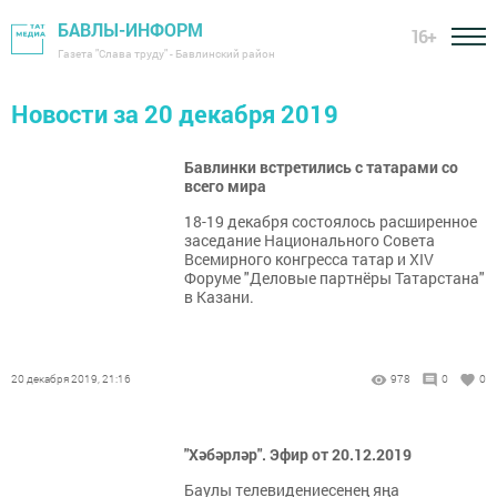
БАВЛЫ-ИНФОРМ
16+
Газета "Слава труду" - Бавлинский район
Новости за 20 декабря 2019
Бавлинки встретились с татарами со
всего мира
18-19 декабря состоялось расширенное
заседание Национального Совета
Всемирного конгресса татар и XIV
Форуме "Деловые партнёры Татарстана"
в Казани.
20 декабря 2019, 21:16
978
0
0
"Хәбәрләр". Эфир от 20.12.2019
Баулы телевидениесенең яңа