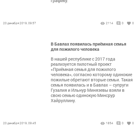
графику:
20 декабря 2019, 09:57
2114
0
0
В Бавлах появилась приёмная семья
для пожилого человека
В нашей республике с 2017 года
реализуется пилотный проект
«Приёмная семья для пожилого
человека», согласно которому одинокие
пожилые обретают вторые семьи. Такая
семья появилась и в Бавлах – супруги
Гузалия и Ильнур Минязевы взяли в
свою семью одинокую Минсрур
Хайруллину.
20 декабря 2019, 09:45
1854
0
0