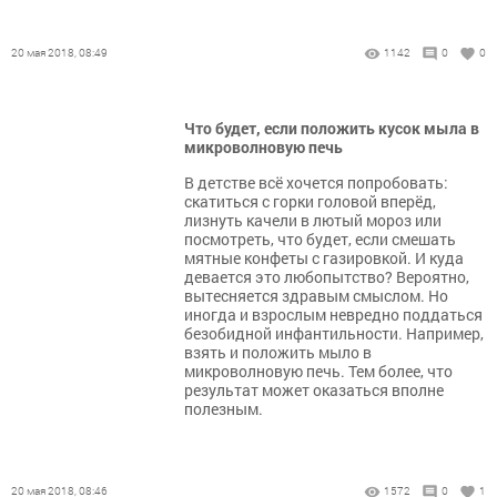
20 мая 2018, 08:49
1142
0
0
Что будет, если положить кусок мыла в
микроволновую печь
В детстве всё хочется попробовать:
скатиться с горки головой вперёд,
лизнуть качели в лютый мороз или
посмотреть, что будет, если смешать
мятные конфеты с газировкой. И куда
девается это любопытство? Вероятно,
вытесняется здравым смыслом. Но
иногда и взрослым невредно поддаться
безобидной инфантильности. Например,
взять и положить мыло в
микроволновую печь. Тем более, что
результат может оказаться вполне
полезным.
20 мая 2018, 08:46
1572
0
1