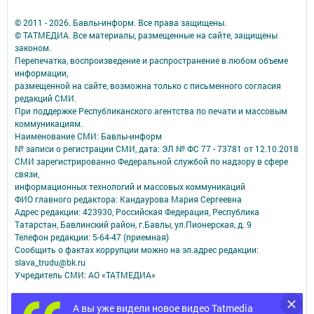
© 2011 - 2026. Бавлы-информ. Все права защищены.
© ТАТМЕДИА. Все материалы, размещенные на сайте, защищены
законом.
Перепечатка, воспроизведение и распространение в любом объеме
информации,
размещенной на сайте, возможна только с письменного согласия
редакций СМИ.
При поддержке Республиканского агентства по печати и массовым
коммуникациям.
Наименование СМИ: Бавлы-информ
№ записи о регистрации СМИ, дата: ЭЛ № ФС 77 - 73781 от 12.10.2018
СМИ зарегистрированно Федеральной службой по надзору в сфере
связи,
информационных технологий и массовых коммуникаций
ФИО главного редактора: Кандаурова Мария Сергеевна
Адрес редакции: 423930, Российская Федерация, Республика
Татарстан, Бавлинский район, г.Бавлы, ул.Пионерская, д. 9
Телефон редакции: 5-64-47 (приемная)
Сообщить о фактах коррупции можно на эл.адрес редакции:
slava_trudu@bk.ru
Учредитель СМИ: АО «ТАТМЕДИА»
Антикоррупционная политика
А вы уже видели новое видео Tatmedia
АО «ТАТМЕДИА» использует «cookie»
для персонализации сервисов и