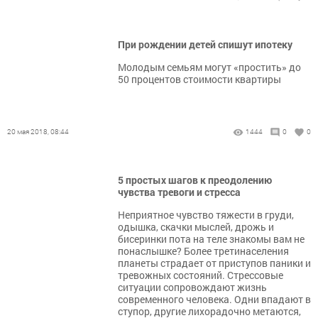
При рождении детей спишут ипотеку
Молодым семьям могут «простить» до
50 процентов стоимости квартиры
20 мая 2018, 08:44
1444
0
0
5 простых шагов к преодолению
чувства тревоги и стресса
Неприятное чувство тяжести в груди,
одышка, скачки мыслей, дрожь и
бисеринки пота на теле знакомы вам не
понаслышке? Более третинаселения
планеты страдает от приступов паники и
тревожных состояний. Стрессовые
ситуации сопровождают жизнь
современного человека. Одни впадают в
ступор, другие лихорадочно метаются,