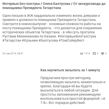
Интервью без галстука / Олеся Балтусова / От экскурсовода до
помощника Президента Татарстана
Одно письмо в ЖЖ кардинально изменило жизнь девушки и
привело к должности помощника Президента Татарстана.
Смотрите в новом выпуске: - основные сложности работы на
посту помощника Президента; - что делается для сохранения
исторических объектов Татарстана; - в чём суть прогулок
Рустама Минниханова по Казани. #ИнтервьюБезГалстука
#Татарстан #Кузьмин #Балтусова #ТомСойерФест
20 мая 2018, 08:51
1316
0
0
Как научиться засыпать за 1 минуту
Предлагаем простую методику,
позволяющую засыпать моментально и
крепко. Благодаря ей вы будете
высыпаться в любой ситуации. Для
простоты запоминания рекомендуем
воспользоваться простой формулой: «4-
7-8». Вот порядок действий: