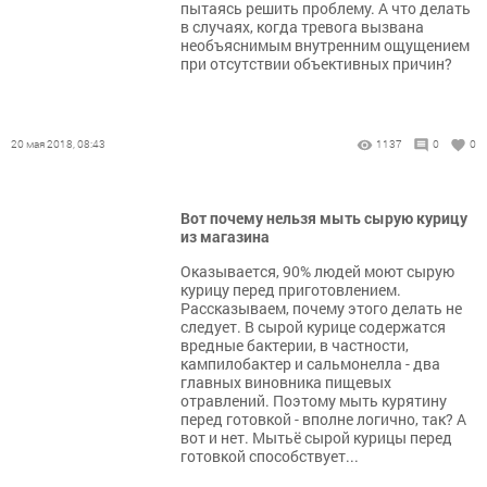
пытаясь решить проблему. А что делать
в случаях, когда тревога вызвана
необъяснимым внутренним ощущением
при отсутствии объективных причин?
20 мая 2018, 08:43
1137
0
0
Вот почему нельзя мыть сырую курицу
из магазина
Оказывается, 90% людей моют сырую
курицу перед приготовлением.
Рассказываем, почему этого делать не
следует. В сырой курице содержатся
вредные бактерии, в частности,
кампилобактер и сальмонелла - два
главных виновника пищевых
отравлений. Поэтому мыть курятину
перед готовкой - вполне логично, так? А
вот и нет. Мытьё сырой курицы перед
готовкой способствует...