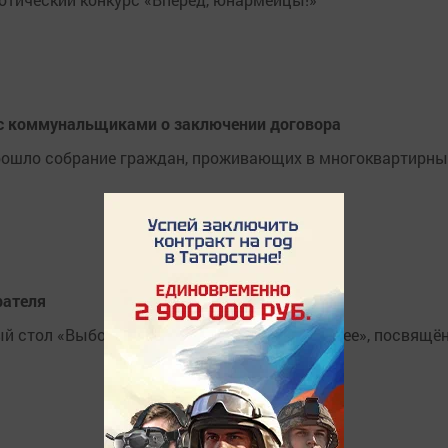
 с коммунальщиками о заключении договора
рошло собрание граждан, проживающих в многоквартирных
рателя
ый стол «Выборы - ответственность за будущее», посвящ