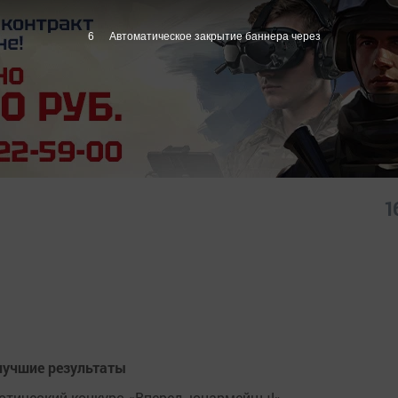
6
Автоматическое закрытие баннера через
1
лучшие результаты
отический конкурс «Вперед, юнармейцы!»