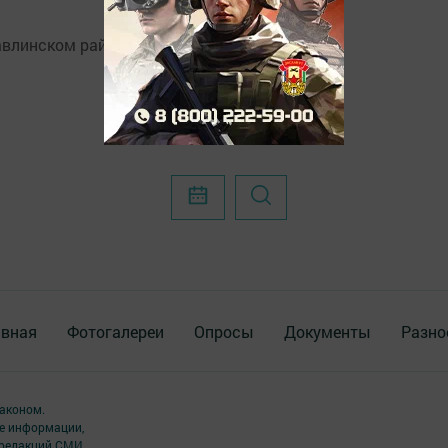
авлинском районе.
авная
Фотогалереи
Опросы
Документы
Разно
аконом.
ме информации,
 редакций СМИ.