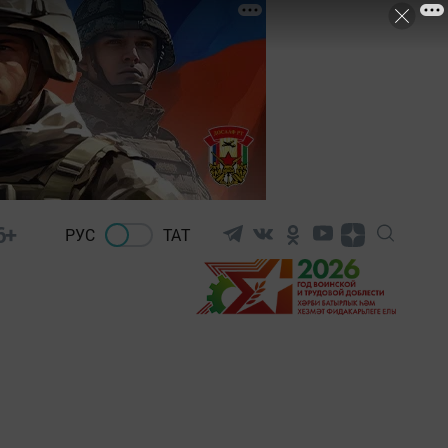
6+
РУС
ТАТ