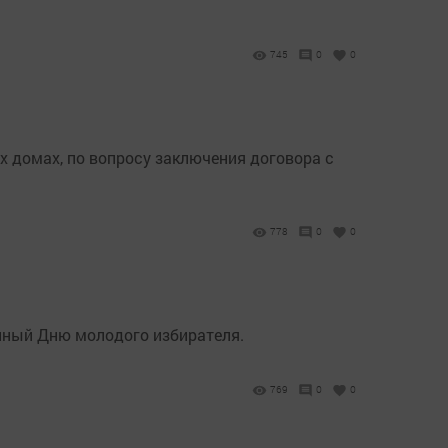
745
0
0
 домах, по вопросу заключения договора с
778
0
0
ённый Дню молодого избирателя.
769
0
0